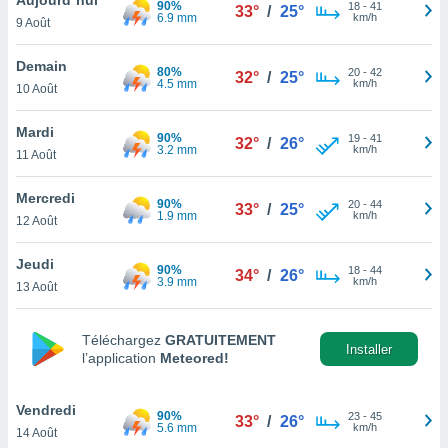
90%
n «
18
-
41
33°
/
25°
6.9 mm
km/h
9 Août
 et
r »,
cédez au
Demain
80%
20
-
42
32°
/
25°
 et vous
4.5 mm
km/h
10 Août
z
ation de
Mardi
90%
19
-
41
32°
/
26°
3.2 mm
km/h
11 Août
qu'ils
 nous ou
aires,
Mercredi
90%
20
-
44
33°
/
25°
1.9 mm
km/h
12 Août
nt de
t
Jeudi
90%
18
-
44
er le
34°
/
26°
3.9 mm
km/h
13 Août
ement
te, ainsi
Téléchargez
GRATUITEMENT
per un
Installer
l’application
Meteored!
écifique
us
de la
Vendredi
90%
23
-
45
33°
/
26°
 et du
5.6 mm
km/h
14 Août