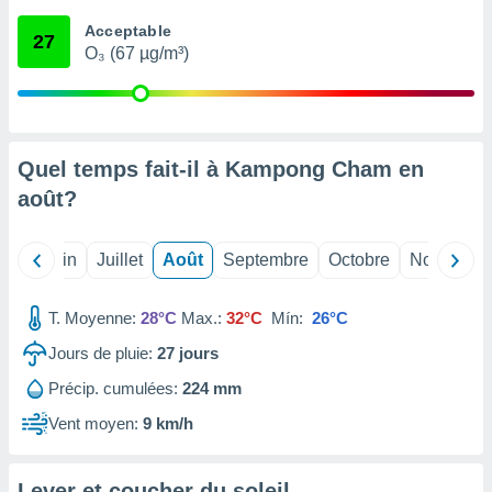
nées
Acceptable
lles sur
27
O₃ (67 µg/m³)
d'un
égitime,
vous
vous
 Pour ce
ous
Quel temps fait-il à Kampong Cham en
etirer
août
?
ement
 opposer
Mai
Juin
Juillet
Août
Septembre
Octobre
Novembre
ement
nées à
ment en
T. Moyenne:
28°C
Max.:
32°C
Mín:
26°C
 sur «
res
» ou
Jours de pluie:
27
jours
e
Précip. cumulées:
224 mm
que de
kies
Vent moyen:
9 km/h
ite web.
t nos
Lever et coucher du soleil