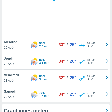
logies
e
s
tez pas
ation de
, vous
z à
à notre
Mercredi
90%
18
-
42
33°
/
25°
2.4 mm
km/h
19 Août
.com.
 cas,
Jeudi
80%
18
-
38
us
34°
/
26°
3.1 mm
km/h
20 Août
ns que
s
Vendredi
80%
19
-
46
32°
/
25°
ires
3 mm
km/h
21 Août
urer la
on sur le
Samedi
70%
21
-
44
 seront
34°
/
25°
1.5 mm
km/h
22 Août
, et que
ies ne
as
Graphiques météo