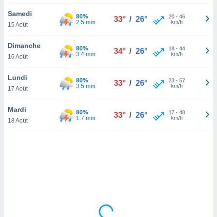
lisé en
Samedi
 de
80%
20
-
46
33°
/
26°
2.5 mm
km/h
15 Août
. Vous
rouver
Dimanche
80%
18
-
44
34°
/
26°
ations
3.4 mm
km/h
16 Août
re
que de
Lundi
80%
kies
23
-
57
33°
/
26°
3.5 mm
km/h
17 Août
r votre
ement à
ment en
Mardi
80%
17
-
48
33°
/
26°
sur le
1.7 mm
km/h
18 Août
res des
kies
le au
page de
te web.
MENT,
 les