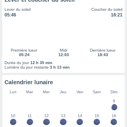
ires
ons le
Lever du soleil
Coucher du soleil
ent des
05:46
18:21
es
 :
et/ou
 à des
ions sur
eil,
Première lueur
Midi
Dernière lueur
des
05:24
12:03
18:43
limitées
Durée du jour
12 h 35 min
Lumière du jour restante
3 h 13 min
nner la
, créer
ils pour
Calendrier lunaire
ité
lisée,
Lun
Mar
Mer
Jeu
Ven
Sam
Dim
des
our
9
nner des
és
10
11
12
13
14
15
16
lisées,
s profils
enus