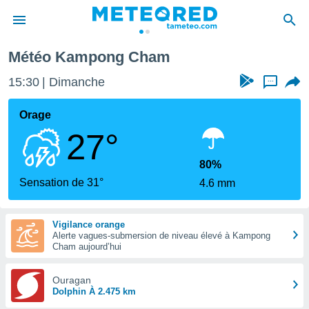
Météo Kampong Cham
e
ntialité
15:30
Dimanche
...
enu de
o.com
Orage
o.com) a
27°
aré par
onnels
80%
arantir
Sensation de 31°
4.6 mm
té des
ions
. Vous
Vigilance orange
accéder
Alerte vagues-submersion de niveau élevé à Kampong
e en
Cham aujourd’hui
 les
Ouragan
s :
Dolphin À 2.475 km
r les