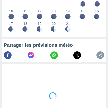
lisés,
des
10
11
12
13
14
15
16
our
nner des
s
17
18
19
20
21
lisés,
la
ance des
s,
Partager les prévisions météo
la
ance des
s,
dre les
par le
ques ou
inaisons
ées
nt de
tes
,
er et
r les