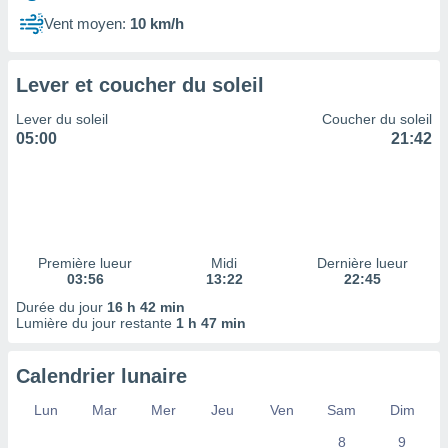
ires
ons le
Vent moyen:
10 km/h
ent des
es
 :
Lever et coucher du soleil
et/ou
Lever du soleil
Coucher du soleil
 à des
05:00
21:42
ions sur
eil,
des
limitées
nner la
, créer
Première lueur
Midi
Dernière lueur
ils pour
03:56
13:22
22:45
ité
Durée du jour
16 h 42 min
lisée,
Lumière du jour restante
1 h 47 min
des
our
nner des
Calendrier lunaire
és
lisées,
Lun
Mar
Mer
Jeu
Ven
Sam
Dim
s profils
8
9
enus