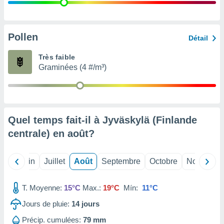
nées
lles sur
d'un
égitime,
Pollen
Détail
vous
vous
Très faible
 Pour ce
Graminées (4 #/m³)
ous
etirer
ement
 opposer
Quel temps fait-il à Jyväskylä (Finlande
ement
nées à
centrale) en
août
?
ment en
 sur «
res
» ou
Mai
Juin
Juillet
Août
Septembre
Octobre
Novembre
e
que de
kies
T. Moyenne:
15°C
Max.:
19°C
Mín:
11°C
ite web.
Jours de pluie:
14
jours
t nos
Précip. cumulées:
79 mm