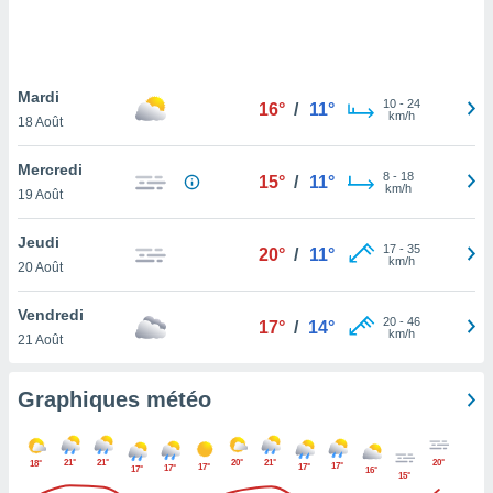
logies
e
s
Mardi
tez pas
10
-
24
16°
/
11°
km/h
ation de
18 Août
, vous
z à
Mercredi
8
-
18
15°
/
11°
à notre
km/h
19 Août
.com.
Jeudi
 cas,
17
-
35
20°
/
11°
km/h
us
20 Août
ns que
s
Vendredi
20
-
46
17°
/
14°
km/h
21 Août
ires
urer la
on sur le
Graphiques météo
 seront
, et que
ies ne
21°
21°
20°
21°
20°
18°
17°
17°
17°
17°
17°
16°
as
15°