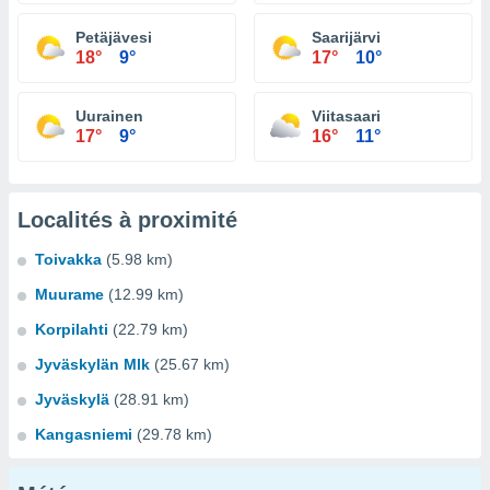
Petäjävesi
Saarijärvi
18°
9°
17°
10°
Uurainen
Viitasaari
17°
9°
16°
11°
Localités à proximité
Toivakka
(5.98 km)
Muurame
(12.99 km)
Korpilahti
(22.79 km)
Jyväskylän Mlk
(25.67 km)
Jyväskylä
(28.91 km)
Kangasniemi
(29.78 km)