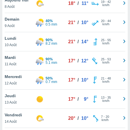
n «
19
-
42
18°
/
11°
km/h
8 Août
 et
r »,
cédez au
Demain
40%
20
-
44
21°
/
10°
 et vous
0.5 mm
km/h
9 Août
z
ation de
Lundi
90%
25
-
55
21°
/
14°
8.2 mm
km/h
10 Août
qu'ils
 nous ou
aires,
Mardi
90%
25
-
53
17°
/
12°
5.1 mm
km/h
11 Août
nt de
t
Mercredi
50%
21
-
48
er le
17°
/
10°
0.7 mm
km/h
12 Août
ement
te, ainsi
Jeudi
13
-
35
17°
/
9°
km/h
per un
13 Août
écifique
us
Vendredi
7
-
20
de la
20°
/
10°
km/h
14 Août
 et du