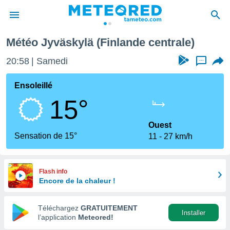
Météo Jyväskylä (Finlande centrale)
e
ntialité
20:58
Samedi
...
enu de
o.com
Ensoleillé
o.com) a
15°
aré par
onnels
Ouest
arantir
Sensation de 15°
11
27 km/h
té des
ions
. Vous
accéder
Flash info
e en
Encore de la chaleur !
 les
Téléchargez
GRATUITEMENT
s :
Installer
l’application
Meteored!
r les