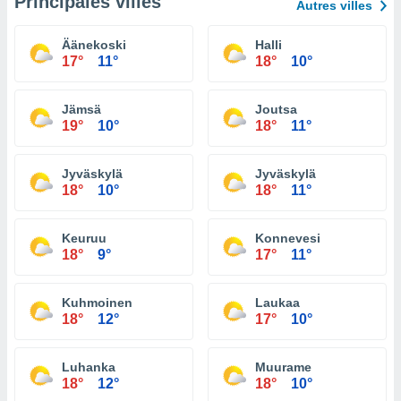
Principales villes
Autres villes
Äänekoski
Halli
17°
11°
18°
10°
Jämsä
Joutsa
19°
10°
18°
11°
Jyväskylä
Jyväskylä
18°
10°
18°
11°
Keuruu
Konnevesi
18°
9°
17°
11°
Kuhmoinen
Laukaa
18°
12°
17°
10°
Luhanka
Muurame
18°
12°
18°
10°