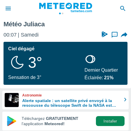
Météo Juliaca
e
ntialité
00:07
Samedi
...
enu de
o.com
Ciel dégagé
o.com) a
3°
aré par
onnels
Dernier Quartier
arantir
Sensation de 3°
Éclairée:
21%
té des
ions
. Vous
Astronomie
accéder
Alerte spatiale : un satellite privé envoyé à la
e en
rescousse du télescope Swift de la NASA est
 les
hors de contrôle
Téléchargez
GRATUITEMENT
s :
Installer
l’application
Meteored!
r les