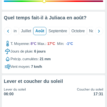
nées
lles sur
d'un
égitime,
Quel temps fait-il à Juliaca en
août
?
vous
vous
 Pour ce
Mai
Juin
Juillet
Août
Septembre
Octobre
Novembre
ous
etirer
T. Moyenne:
8°C
Max.:
17°C
Mín:
-1°C
ement
Jours de pluie:
6
jours
 opposer
ement
Précip. cumulées:
21 mm
nées à
ment en
Vent moyen:
7 km/h
 sur «
res
» ou
e
Lever et coucher du soleil
que de
kies
Lever du soleil
Coucher du soleil
ite web.
06:00
17:31
t nos