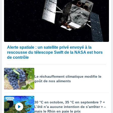
Alerte spatiale : un satellite privé envoyé à la
rescousse du télescope Swift de la NASA est hors
de contrôle
Le réchauffement climatique modifie le
goût de nos aliments
30 °C en octobre, 35 °C en septembre ? «
L’été n’a aucune intention de s’arrêter » –
mais le Rhin en paie le prix