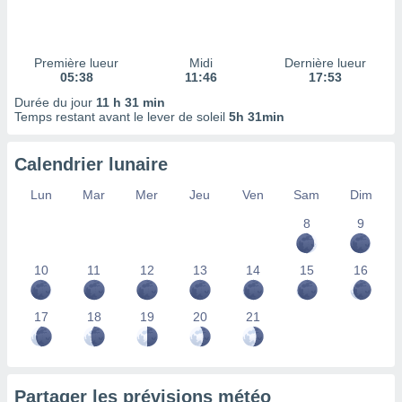
ires
ons le
ent des
es
Première lueur
Midi
Dernière lueur
 :
05:38
11:46
17:53
et/ou
Durée du jour
11 h 31 min
 à des
Temps restant avant le lever de soleil
5h 31min
ions sur
eil,
Calendrier lunaire
des
limitées
Lun
Mar
Mer
Jeu
Ven
Sam
Dim
nner la
8
9
, créer
ils pour
ité
10
11
12
13
14
15
16
lisée,
des
our
17
18
19
20
21
nner des
és
lisées,
s profils
Partager les prévisions météo
enus