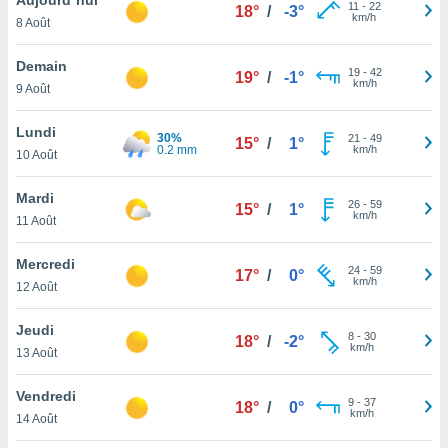
n «
11
-
22
18°
/
-3°
km/h
8 Août
 et
r »,
cédez au
Demain
19
-
42
19°
/
-1°
 et vous
km/h
9 Août
z
ation de
Lundi
30%
21
-
49
15°
/
1°
0.2 mm
km/h
10 Août
qu'ils
 nous ou
aires,
Mardi
26
-
59
15°
/
1°
km/h
11 Août
nt de
t
Mercredi
24
-
59
er le
17°
/
0°
km/h
12 Août
ement
te, ainsi
Jeudi
8
-
30
18°
/
-2°
km/h
per un
13 Août
écifique
us
Vendredi
9
-
37
de la
18°
/
0°
km/h
14 Août
 et du