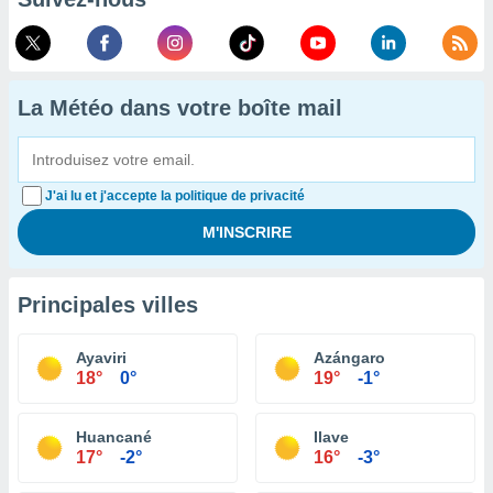
La Météo dans votre boîte mail
J'ai lu et j'accepte la politique de privacité
Principales villes
Ayaviri
Azángaro
18°
0°
19°
-1°
Huancané
Ilave
17°
-2°
16°
-3°