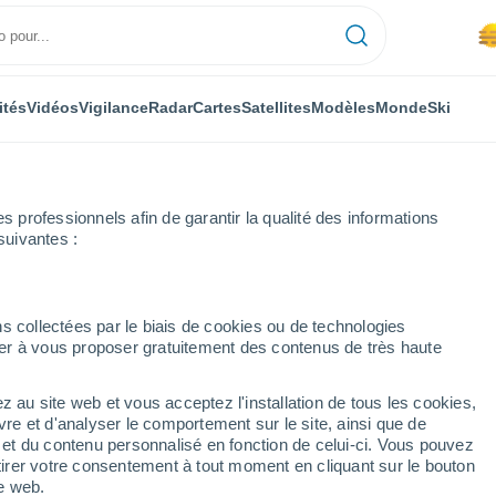
ités
Vidéos
Vigilance
Radar
Cartes
Satellites
Modèles
Monde
Ski
professionnels afin de garantir la qualité des informations
suivantes :
s collectées par le biais de cookies ou de technologies
nuer à vous proposer gratuitement des contenus de très haute
z au site web et vous acceptez l'installation de tous les cookies,
...
vre et d'analyser le comportement sur le site, ainsi que de
Heure par heure
é et du contenu personnalisé en fonction de celui-ci. Vous pouvez
Pluie avec particules de
tirer votre consentement à tout moment en cliquant sur le bouton
poussière dans les prochaines
te web.