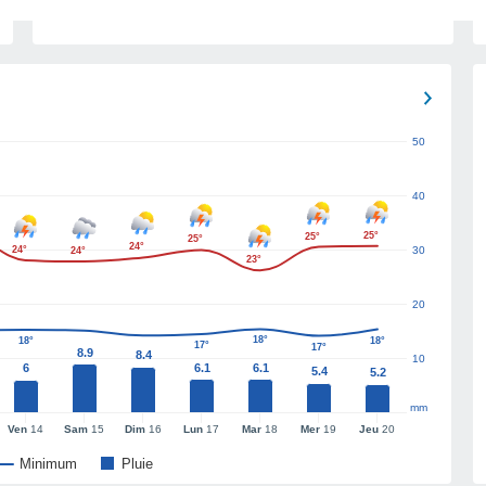
50
40
25°
25°
25°
24°
24°
30
24°
23°
20
18°
18°
18°
17°
17°
8.9
8.4
10
6
6.1
6.1
5.4
5.2
mm
Ven
14
Sam
15
Dim
16
Lun
17
Mar
18
Mer
19
Jeu
20
Minimum
Pluie