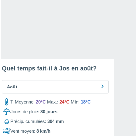
Quel temps fait-il à Jos en
août
?
Août
T. Moyenne:
20°C
Max.:
24°C
Mín:
18°C
Jours de pluie:
30
jours
Précip. cumulées:
304 mm
Vent moyen:
8 km/h