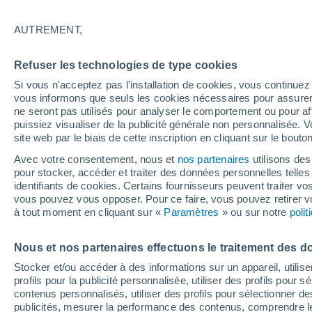
18°
AUTREMENT,
Sud-oues
Refuser les technologies de type cookies
Sensation de 18°
2
-
8 km/h
Si vous n'acceptez pas l'installation de cookies, vous continu
vous informons que seuls les cookies nécessaires pour assurer la
ne seront pas utilisés pour analyser le comportement ou pour af
puissiez visualiser de la publicité générale non personnalisée. V
Astronomie
site web par le biais de cette inscription en cliquant sur le bouto
Alerte spatiale : un satellite privé envoyé à la
rescousse du télescope Swift de la NASA est
Avec votre consentement, nous et
nos partenaires
utilisons des
de contrôle
pour stocker, accéder et traiter des données personnelles telles 
Météo 1 - 7 jours
Heure par heure
Actualité
Carte 
identifiants de cookies. Certains fournisseurs peuvent traiter vo
vous pouvez vous opposer. Pour ce faire, vous pouvez retirer
à tout moment en cliquant sur «
Paramètres
» ou sur notre
poli
Demain
Lundi
Aujourd´hui
Nous et nos partenaires effectuons le traitement des d
9 Août
10 Août
8 Août
Stocker et/ou accéder à des informations sur un appareil, utilise
profils pour la publicité personnalisée, utiliser des profils pour 
contenus personnalisés, utiliser des profils pour sélectionner
publicités, mesurer la performance des contenus, comprendre le
70%
90%
90%