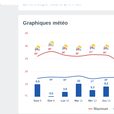
Lumière du jour restante
13 h 7 min
Graphiques météo
35
30
28°
27°
26°
26°
26°
26°
25
20
18°
18°
18°
10
9.9
17°
8.2
15
5.3
3.9
0.5
°C
Sam
8
Dim
9
Lun
10
Mar
11
Mer
12
Jeu
13
Maximum