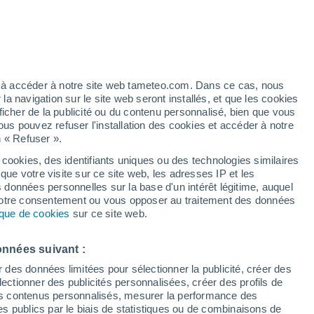
heures
Vigilance orange
Alerte orages de niveau élevé à Jos
aujourd’hui
t
ez à accéder à notre site web tameteo.com. Dans ce cas, nous
 navigation sur le site web seront installés, et que les cookies
ficher de la publicité ou du contenu personnalisé, bien que vous
ous pouvez refuser l'installation des cookies et accéder à notre
n « Refuser ».
 hors
 cookies, des identifiants uniques ou des technologies similaires
que votre visite sur ce site web, les adresses IP et les
de pluie
Radar de pluie
Satellites
Modèles
s données personnelles sur la base d'un intérêt légitime, auquel
 votre consentement ou vous opposer au traitement des données
tique de cookies
sur ce site web.
Mardi
Mercredi
Jeudi
Vendredi
onnées suivant :
11 Août
12 Août
13 Août
14 Août
r des données limitées pour sélectionner la publicité, créer des
sélectionner des publicités personnalisées, créer des profils de
 des contenus personnalisés, mesurer la performance des
s publics par le biais de statistiques ou de combinaisons de
90%
90%
90%
90%