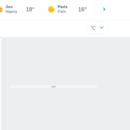
Jos
Paris
Montpelli
18°
16°
Nigeria
Paris
Hérault
°C