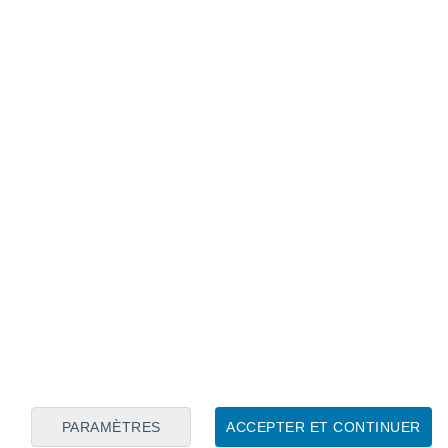
Calendrier lunaire
Lun
Mar
Mer
Jeu
Ven
Sam
Dim
8
9
10
11
12
13
14
15
16
17
18
19
20
21
PARAMÈTRES
ACCEPTER ET CONTINUER