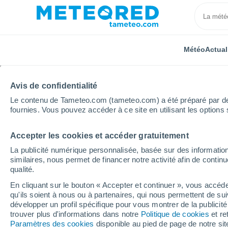
Météo
Actual
Avis de confidentialité
Le contenu de Tameteo.com (tameteo.com) a été préparé par des 
fournies. Vous pouvez accéder à ce site en utilisant les options 
Accepter les cookies et accéder gratuitement
Accueil
Nigeria
Jos
La publicité numérique personnalisée, basée sur des information
similaires, nous permet de financer notre activité afin de conti
Météo Jos
qualité.
En cliquant sur le bouton « Accepter et continuer », vous accéde
06:00
Samedi
qu'ils soient à nous ou à partenaires, qui nous permettent de sui
développer un profil spécifique pour vous montrer de la publicit
trouver plus d'informations dans notre
Politique de cookies
et re
Brume de poussière
Paramètres des cookies
disponible au pied de page de notre si