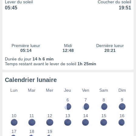
ires
Lever du soleil
Coucher du soleil
ons le
05:45
19:51
ent des
es
 :
et/ou
 à des
ions sur
Première lueur
Midi
Dernière lueur
eil,
05:14
12:48
20:21
des
Durée du jour
14 h 6 min
limitées
Temps restant avant le lever de soleil
1h 25min
nner la
, créer
Calendrier lunaire
ils pour
ité
Lun
Mar
Mer
Jeu
Ven
Sam
Dim
lisée,
6
7
8
9
des
our
nner des
10
11
12
13
14
15
16
és
lisées,
s profils
17
18
19
enus