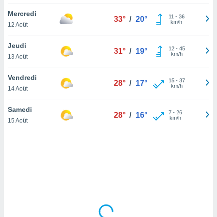
lisé en
Mercredi
 de
11
-
36
33°
/
20°
km/h
12 Août
. Vous
rouver
Jeudi
12
-
45
31°
/
19°
ations
km/h
13 Août
re
que de
Vendredi
kies
15
-
37
28°
/
17°
km/h
14 Août
r votre
ement à
ment en
Samedi
7
-
26
28°
/
16°
sur le
km/h
15 Août
res des
kies
le au
page de
te web.
MENT,
 les