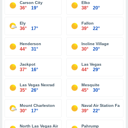
Carson City
Elko
36°
19°
38°
20°
Ely
Fallon
36°
17°
39°
22°
Henderson
Incline Village
44°
31°
30°
20°
Jackpot
Las Vegas
37°
16°
44°
29°
Las Vegas Nexrad
Mesquite
35°
26°
45°
30°
Mount Charleston
Naval Air Station Fallon
30°
17°
39°
22°
North Las Vegas Airport
Pahrump