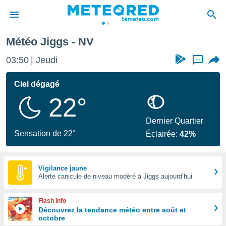
Météo Jiggs - NV
e
ntialité
03:50
Jeudi
...
enu de
o.com
Ciel dégagé
o.com) a
22°
aré par
onnels
Dernier Quartier
arantir
Sensation de 22°
Éclairée:
42%
té des
ions
. Vous
accéder
Vigilance jaune
e en
Alerte canicule de niveau modéré à Jiggs aujourd’hui
 les
Flash info
s :
Découvrez la tendance météo entre août et
octobre
r les