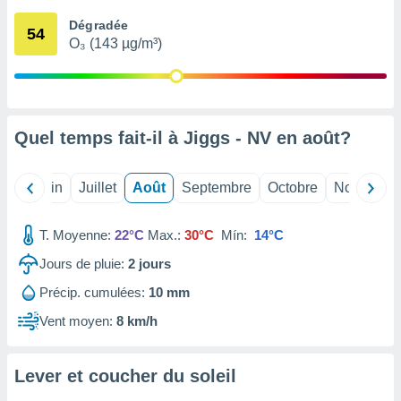
nées
Dégradée
lles sur
54
O₃ (143 µg/m³)
d'un
égitime,
vous
vous
 Pour ce
ous
Quel temps fait-il à Jiggs - NV en
août
?
etirer
ement
Mai
Juin
Juillet
Août
Septembre
Octobre
Novembre
 opposer
ement
nées à
T. Moyenne:
22°C
Max.:
30°C
Mín:
14°C
ment en
Jours de pluie:
2
jours
 sur «
res
» ou
Précip. cumulées:
10 mm
e
que de
Vent moyen:
8 km/h
kies
ite web.
Lever et coucher du soleil
t nos