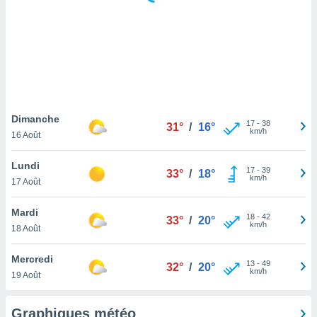
logies
e
s
tez pas
ation de
, vous
z à
à notre
Dimanche
17
-
38
31°
/
16°
km/h
16 Août
.com.
 cas,
Lundi
17
-
39
us
33°
/
18°
km/h
17 Août
ns que
s
Mardi
18
-
42
33°
/
20°
ires
km/h
18 Août
urer la
on sur le
Mercredi
13
-
49
 seront
32°
/
20°
km/h
19 Août
, et que
ies ne
as
Graphiques météo