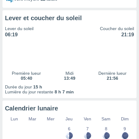
ires
ons le
ent des
Lever et coucher du soleil
es
 :
Lever du soleil
Coucher du soleil
et/ou
06:19
21:19
 à des
ions sur
eil,
des
limitées
Première lueur
Midi
Dernière lueur
nner la
05:40
13:49
21:56
, créer
ils pour
Durée du jour
15 h
ité
Lumière du jour restante
8 h 7 min
lisée,
des
Calendrier lunaire
our
nner des
Lun
Mar
Mer
Jeu
Ven
Sam
Dim
és
lisées,
6
7
8
9
s profils
enus