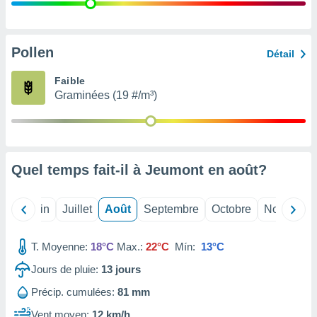
nées
lles sur
d'un
égitime,
Pollen
Détail
vous
vous
Faible
 Pour ce
Graminées (19 #/m³)
ous
etirer
ement
 opposer
Quel temps fait-il à Jeumont en
août
?
ement
nées à
ment en
Mai
Juin
Juillet
Août
Septembre
Octobre
Novembre
 sur «
res
» ou
e
T. Moyenne:
18°C
Max.:
22°C
Mín:
13°C
que de
kies
Jours de pluie:
13
jours
ite web.
Précip. cumulées:
81 mm
t nos
Vent moyen:
12 km/h