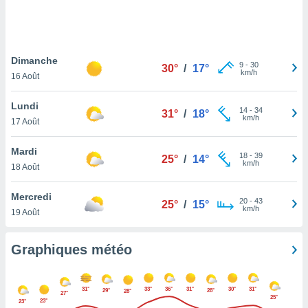
logies
e
s
Dimanche
tez pas
9
-
30
30°
/
17°
km/h
ation de
16 Août
, vous
z à
Lundi
14
-
34
31°
/
18°
à notre
km/h
17 Août
.com.
Mardi
 cas,
18
-
39
25°
/
14°
km/h
us
18 Août
ns que
s
Mercredi
20
-
43
25°
/
15°
km/h
19 Août
ires
urer la
on sur le
Graphiques météo
 seront
, et que
ies ne
31°
33°
36°
31°
30°
31°
29°
28°
28°
27°
as
25°
23°
23°