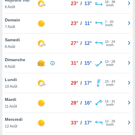
n «
18
-
38
23°
/
13°
km/h
6 Août
 et
r »,
cédez au
Demain
7
-
20
23°
/
11°
 et vous
km/h
7 Août
z
ation de
Samedi
10
-
24
27°
/
12°
km/h
8 Août
qu'ils
 nous ou
aires,
Dimanche
13
-
28
31°
/
15°
km/h
9 Août
nt de
t
Lundi
23
-
43
er le
29°
/
17°
km/h
10 Août
ement
te, ainsi
Mardi
15
-
31
28°
/
16°
km/h
per un
11 Août
écifique
us
Mercredi
13
-
26
de la
33°
/
17°
km/h
12 Août
 et du