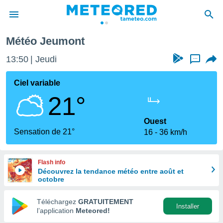
Météo Jeumont
e
ntialité
13:50
Jeudi
...
enu de
o.com
Ciel variable
o.com) a
21°
aré par
onnels
Ouest
arantir
Sensation de 21°
16
36 km/h
té des
ions
. Vous
Flash info
accéder
Découvrez la tendance météo entre août et
e en
octobre
 les
Téléchargez
GRATUITEMENT
s :
Installer
l’application
Meteored!
r les