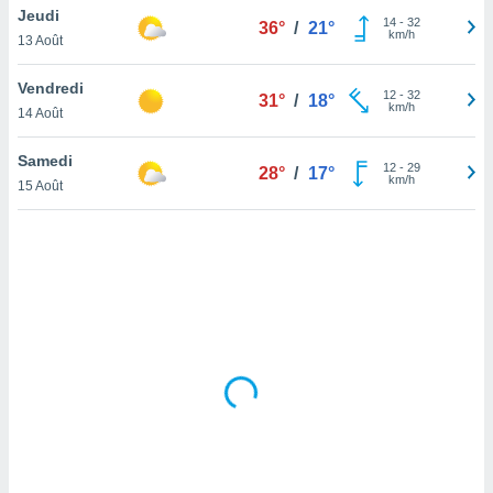
Jeudi
lisé en
14
-
32
36°
/
21°
km/h
 de
13 Août
. Vous
rouver
Vendredi
12
-
32
31°
/
18°
km/h
14 Août
ations
re
Samedi
que de
12
-
29
28°
/
17°
km/h
kies
15 Août
r votre
ement à
ment en
sur le
res des
kies
le au
page de
te web.
MENT,
 les