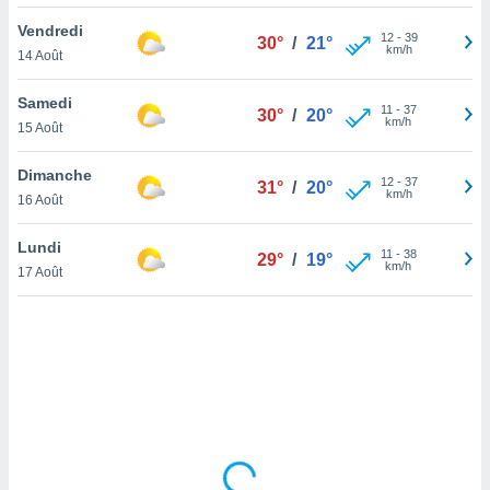
lisé en
Vendredi
 de
12
-
39
30°
/
21°
km/h
14 Août
. Vous
rouver
Samedi
11
-
37
30°
/
20°
ations
km/h
15 Août
re
que de
Dimanche
kies
12
-
37
31°
/
20°
km/h
16 Août
r votre
ement à
ment en
Lundi
11
-
38
29°
/
19°
sur le
km/h
17 Août
res des
kies
le au
page de
te web.
MENT,
 les