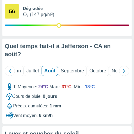
nées
Dégradée
lles sur
56
O₃ (147 µg/m³)
d'un
égitime,
vous
vous
 Pour ce
ous
Quel temps fait-il à Jefferson - CA en
etirer
août
?
ement
 opposer
Mai
Juin
Juillet
Août
Septembre
Octobre
Novembre
ement
nées à
ment en
T. Moyenne:
24°C
Max.:
31°C
Mín:
18°C
 sur «
res
» ou
Jours de pluie:
0
jours
e
Précip. cumulées:
1 mm
que de
kies
Vent moyen:
6 km/h
ite web.
t nos
Lever et coucher du soleil