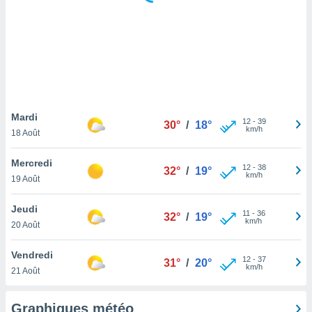
logies
e
s
tez pas
ation de
, vous
z à
à notre
Mardi
12
-
39
30°
/
18°
km/h
18 Août
.com.
 cas,
Mercredi
12
-
38
us
32°
/
19°
km/h
19 Août
ns que
s
Jeudi
11
-
36
32°
/
19°
ires
km/h
20 Août
urer la
on sur le
Vendredi
12
-
37
 seront
31°
/
20°
km/h
21 Août
, et que
ies ne
as
Graphiques météo