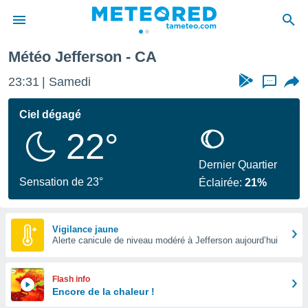
Météo Jefferson - CA
e
ntialité
23:31
Samedi
...
enu de
o.com
Ciel dégagé
o.com) a
22°
aré par
onnels
Dernier Quartier
arantir
Sensation de 23°
Éclairée:
21%
té des
ions
. Vous
accéder
Vigilance jaune
e en
Alerte canicule de niveau modéré à Jefferson aujourd’hui
 les
s :
Flash info
Encore de la chaleur !
r les