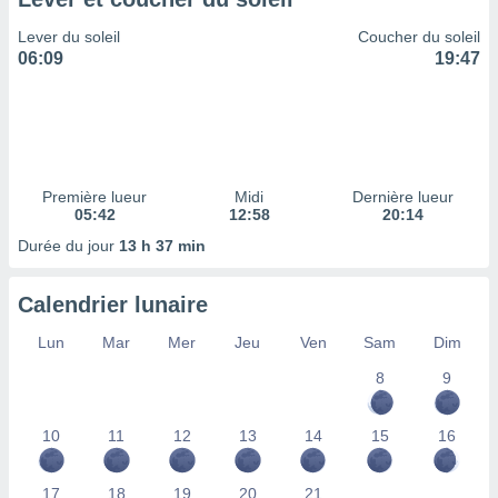
ires
ons le
Lever du soleil
Coucher du soleil
ent des
06:09
19:47
es
 :
et/ou
 à des
ions sur
eil,
Première lueur
Midi
Dernière lueur
des
05:42
12:58
20:14
limitées
Durée du jour
13 h 37 min
nner la
, créer
Calendrier lunaire
ils pour
ité
Lun
Mar
Mer
Jeu
Ven
Sam
Dim
lisée,
des
8
9
our
nner des
és
10
11
12
13
14
15
16
lisées,
s profils
17
18
19
20
21
enus