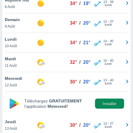
n «
13
-
38
34°
/
19°
km/h
8 Août
 et
r »,
cédez au
Demain
12
-
37
34°
/
20°
 et vous
km/h
9 Août
z
ation de
Lundi
14
-
40
34°
/
21°
km/h
10 Août
qu'ils
 nous ou
aires,
Mardi
15
-
40
32°
/
20°
km/h
11 Août
nt de
t
Mercredi
13
-
40
er le
30°
/
20°
km/h
12 Août
ement
te, ainsi
Téléchargez
GRATUITEMENT
per un
Installer
l’application
Meteored!
écifique
us
de la
Jeudi
13
-
37
30°
/
20°
 et du
km/h
13 Août