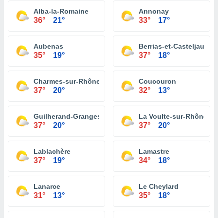
Alba-la-Romaine
Annonay
36°
21°
33°
17°
Aubenas
Berrias-et-Casteljau
35°
19°
37°
18°
Charmes-sur-Rhône
Coucouron
37°
20°
32°
13°
Guilherand-Granges
La Voulte-sur-Rhône
37°
20°
37°
20°
Lablachère
Lamastre
37°
19°
34°
18°
Lanarce
Le Cheylard
31°
13°
35°
18°