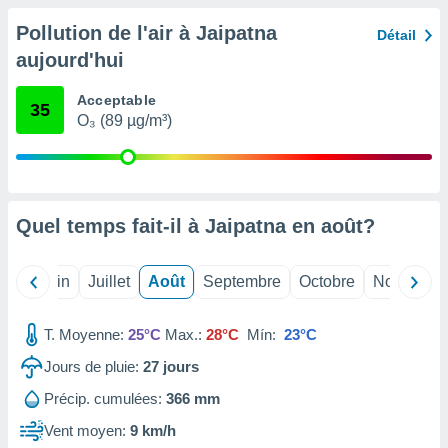
nées
Pollution de l'air à Jaipatna
lles sur
Détail
d'un
aujourd'hui
égitime,
vous
Acceptable
vous
35
O₃ (89 µg/m³)
 Pour ce
ous
etirer
ement
 opposer
Quel temps fait-il à Jaipatna en
août
?
ement
nées à
ment en
Mai
Juin
Juillet
Août
Septembre
Octobre
Novembre
 sur «
res
» ou
T. Moyenne:
25°C
Max.:
28°C
Mín:
23°C
e
que de
Jours de pluie:
27
jours
kies
ite web.
Précip. cumulées:
366 mm
Vent moyen:
9 km/h
t nos