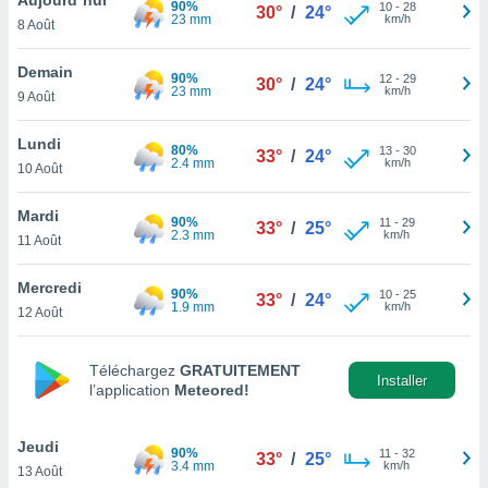
90%
n «
10
-
28
30°
/
24°
23 mm
km/h
8 Août
 et
r »,
cédez au
Demain
90%
12
-
29
30°
/
24°
 et vous
23 mm
km/h
9 Août
z
ation de
Lundi
80%
13
-
30
33°
/
24°
2.4 mm
km/h
10 Août
qu'ils
 nous ou
aires,
Mardi
90%
11
-
29
33°
/
25°
2.3 mm
km/h
11 Août
nt de
t
Mercredi
90%
10
-
25
er le
33°
/
24°
1.9 mm
km/h
12 Août
ement
te, ainsi
Téléchargez
GRATUITEMENT
per un
Installer
l’application
Meteored!
écifique
us
de la
Jeudi
90%
11
-
32
33°
/
25°
 et du
3.4 mm
km/h
13 Août