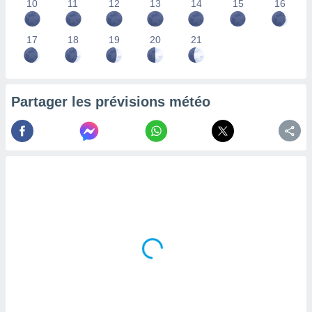
10
11
12
13
14
15
16
lisés,
des
our
17
18
19
20
21
nner des
s
lisés,
la
Partager les prévisions météo
ance des
s,
la
ance des
s,
dre les
par le
ques ou
inaisons
ées
nt de
tes
,
er et
r les