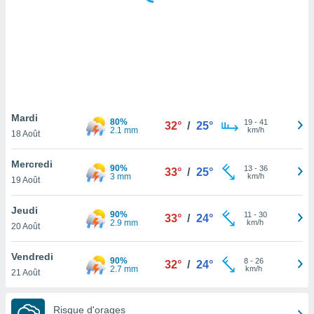
logies
e
s
tez pas
ation de
, vous
z à
à notre
Mardi
80%
19
-
41
32°
/
25°
2.1 mm
km/h
18 Août
.com.
 cas,
Mercredi
90%
13
-
36
us
33°
/
25°
3 mm
km/h
19 Août
ns que
s
Jeudi
90%
11
-
30
33°
/
24°
ires
2.9 mm
km/h
20 Août
urer la
on sur le
Vendredi
90%
8
-
26
 seront
32°
/
24°
2.7 mm
km/h
21 Août
, et que
ies ne
as
Risque d'orages