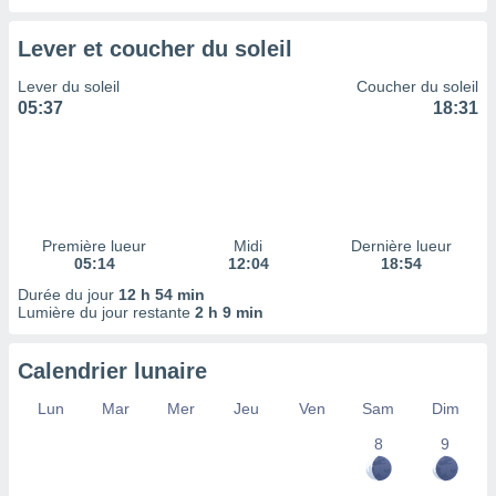
ires
ons le
ent des
Lever et coucher du soleil
es
 :
Lever du soleil
Coucher du soleil
05:37
18:31
et/ou
 à des
ions sur
eil,
des
limitées
Première lueur
Midi
Dernière lueur
nner la
05:14
12:04
18:54
, créer
Durée du jour
12 h 54 min
ils pour
Lumière du jour restante
2 h 9 min
ité
lisée,
Calendrier lunaire
des
our
Lun
Mar
Mer
Jeu
Ven
Sam
Dim
nner des
és
8
9
lisées,
s profils
enus