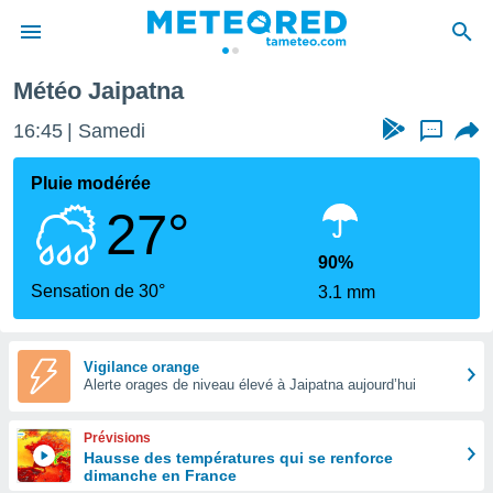
Météo Jaipatna
e
ntialité
16:45
Samedi
...
enu de
o.com
Pluie modérée
o.com) a
27°
aré par
onnels
90%
arantir
Sensation de 30°
3.1 mm
té des
ions
. Vous
accéder
Vigilance orange
e en
Alerte orages de niveau élevé à Jaipatna aujourd’hui
 les
Prévisions
s :
Hausse des températures qui se renforce
dimanche en France
r les