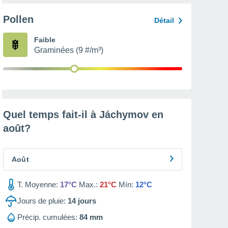
Pollen
Détail
Faible
Graminées (9 #/m³)
Quel temps fait-il à Jáchymov en
août
?
Août
T. Moyenne:
17°C
Max.:
21°C
Mín:
12°C
Jours de pluie:
14
jours
Précip. cumulées:
84 mm