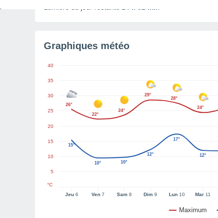
Lumière du jour restante
14 h 52 min
Graphiques météo
40
35
29°
30
28°
26°
24°
25
24°
22°
20
17°
15
15°
12°
12°
10
10°
10°
5
°C
Jeu
6
Ven
7
Sam
8
Dim
9
Lun
10
Mar
11
Maximum