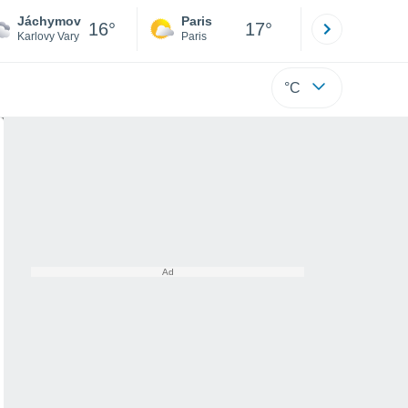
Jáchymov
Paris
Montpelli
16°
17°
Karlovy Vary
Paris
Hérault
°C