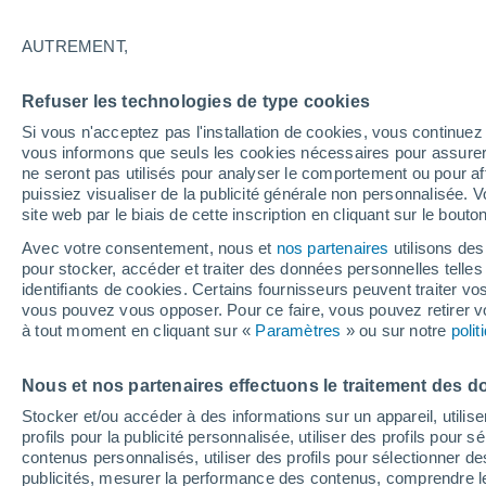
16°
AUTREMENT,
Nord-oues
Refuser les technologies de type cookies
Sensation de 16°
5
-
15 km/
Si vous n'acceptez pas l'installation de cookies, vous continu
vous informons que seuls les cookies nécessaires pour assurer la
ne seront pas utilisés pour analyser le comportement ou pour af
puissiez visualiser de la publicité générale non personnalisée. V
Flash info
site web par le biais de cette inscription en cliquant sur le bouto
Découvrez la tendance météo entre août et oc
Avec votre consentement, nous et
nos partenaires
utilisons des
pour stocker, accéder et traiter des données personnelles telles 
Météo 1 - 7 jours
Heure par heure
Actualité
Carte
identifiants de cookies. Certains fournisseurs peuvent traiter vo
vous pouvez vous opposer. Pour ce faire, vous pouvez retirer
à tout moment en cliquant sur «
Paramètres
» ou sur notre
poli
Demain
Samedi
D
Aujourd´hui
Nous et nos partenaires effectuons le traitement des d
7 Août
8 Août
6 Août
Stocker et/ou accéder à des informations sur un appareil, utilise
profils pour la publicité personnalisée, utiliser des profils pour 
contenus personnalisés, utiliser des profils pour sélectionner
publicités, mesurer la performance des contenus, comprendre le