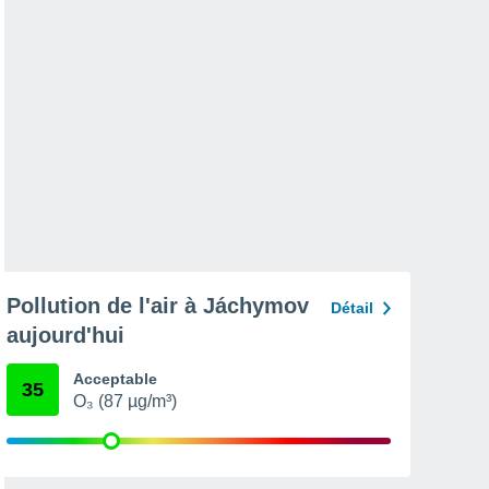
Pollution de l'air à Jáchymov
Détail
aujourd'hui
Acceptable
35
O₃ (87 µg/m³)