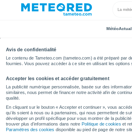
Météo
Actual
Avis de confidentialité
Le contenu de Tameteo.com (tameteo.com) a été préparé par des 
fournies. Vous pouvez accéder à ce site en utilisant les options 
Accepter les cookies et accéder gratuitement
Accueil
République tchèque
Région de Karlovy Var
La publicité numérique personnalisée, basée sur des information
similaires, nous permet de financer notre activité afin de conti
Météo Jáchymov
qualité.
En cliquant sur le bouton « Accepter et continuer », vous accéde
06:29
Jeudi
qu'ils soient à nous ou à partenaires, qui nous permettent de sui
développer un profil spécifique pour vous montrer de la publicit
trouver plus d'informations dans notre
Politique de cookies
et re
Ensoleillé
Paramètres des cookies
disponible au pied de page de notre si