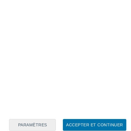
Calendrier lunaire
Lun
Mar
Mer
Jeu
Ven
Sam
Dim
6
7
8
9
10
11
12
13
14
15
16
17
18
19
PARAMÈTRES
ACCEPTER ET CONTINUER