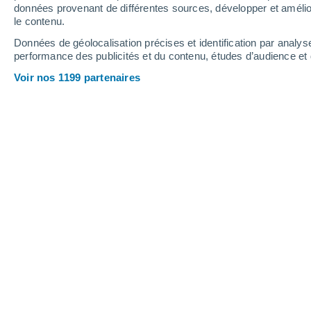
données provenant de différentes sources, développer et amélior
le contenu.
22°
/
10°
24°
/
10°
26°
/
15°
Données de géolocalisation précises et identification par analys
performance des publicités et du contenu, études d’audience e
13
-
34
km/h
12
-
26
km/h
10
16
-
40
km/h
Voir nos 1199 partenaires
Météo Jáchymov aujourd´hui
, 6 août
Ensoleillé
16°
06:00
T. ressentie
16°
Ensoleillé
17°
07:00
T. ressentie
17°
Ensoleillé
20°
08:00
T. ressentie
20°
Ensoleillé
21°
09:00
T. ressentie
21°