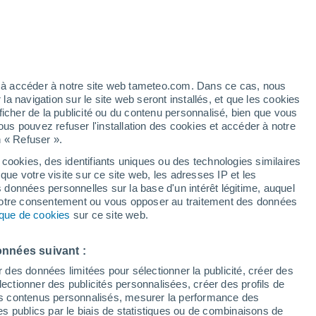
Vigilance jaune
Alerte canicule de niveau modéré à
Jáchymov aujourd’hui
t
h
ez à accéder à notre site web tameteo.com. Dans ce cas, nous
 navigation sur le site web seront installés, et que les cookies
ficher de la publicité ou du contenu personnalisé, bien que vous
ous pouvez refuser l'installation des cookies et accéder à notre
n « Refuser ».
tobre
 cookies, des identifiants uniques ou des technologies similaires
que votre visite sur ce site web, les adresses IP et les
 de couverture nuageuse
Radar de pluie
Satellites
Modèles
s données personnelles sur la base d'un intérêt légitime, auquel
 votre consentement ou vous opposer au traitement des données
tique de cookies
sur ce site web.
imanche
Lundi
Mardi
Mercredi
onnées suivant :
9 Août
10 Août
11 Août
12 Août
r des données limitées pour sélectionner la publicité, créer des
sélectionner des publicités personnalisées, créer des profils de
 des contenus personnalisés, mesurer la performance des
s publics par le biais de statistiques ou de combinaisons de