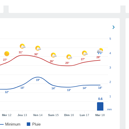
5
31°
4
30°
28°
27°
27°
26°
25°
3
19°
2
14°
14°
14°
14°
13°
12°
1
0.6
mm
Mer
12
Jeu
13
Ven
14
Sam
15
Dim
16
Lun
17
Mar
18
Minimum
Pluie