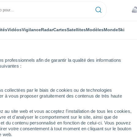
ités
Vidéos
Vigilance
Radar
Cartes
Satellites
Modèles
Monde
Ski
professionnels afin de garantir la qualité des informations
suivantes :
y
Jáchymov
s collectées par le biais de cookies ou de technologies
nuer à vous proposer gratuitement des contenus de très haute
z au site web et vous acceptez l'installation de tous les cookies,
...
vre et d'analyser le comportement sur le site, ainsi que de
é et du contenu personnalisé en fonction de celui-ci. Vous pouvez
Heure par heure
tirer votre consentement à tout moment en cliquant sur le bouton
Intervalles nuageux dans les
te web.
prochaines heures