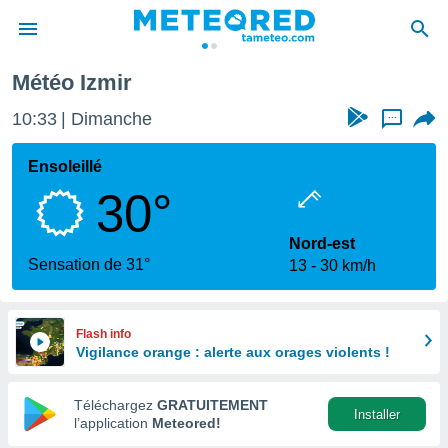
Météo Izmir
e
ntialité
10:33
Dimanche
...
enu de
o.com
Ensoleillé
o.com) a
30°
aré par
onnels
Nord-est
arantir
Sensation de 31°
13
30 km/h
té des
ions
. Vous
accéder
Flash info
e en
Vigilance orange : alerte aux orages violents !
 les
Téléchargez
GRATUITEMENT
s :
Installer
l’application
Meteored!
r les