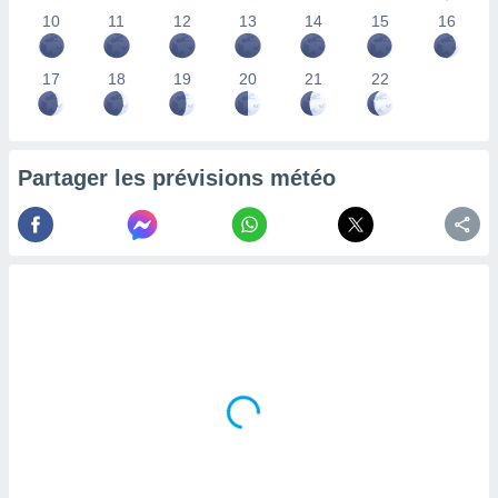
lisés,
10
11
12
13
14
15
16
des
our
17
18
19
20
21
22
nner des
s
lisés,
la
ance des
Partager les prévisions météo
s,
la
ance des
s,
dre les
par le
ques ou
inaisons
ées
nt de
tes
,
er et
r les