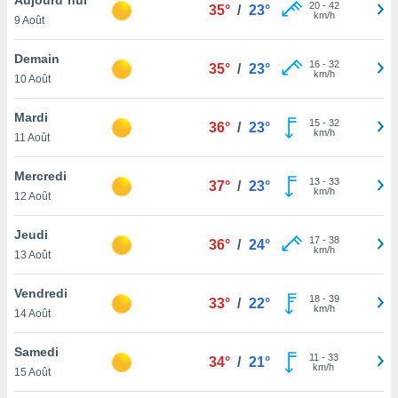
n «
20
-
42
35°
/
23°
km/h
9 Août
 et
r »,
cédez au
Demain
16
-
32
35°
/
23°
 et vous
km/h
10 Août
z
ation de
Mardi
15
-
32
36°
/
23°
km/h
11 Août
qu'ils
 nous ou
aires,
Mercredi
13
-
33
37°
/
23°
km/h
12 Août
nt de
t
Jeudi
17
-
38
er le
36°
/
24°
km/h
13 Août
ement
te, ainsi
Vendredi
18
-
39
33°
/
22°
km/h
per un
14 Août
écifique
us
Samedi
11
-
33
de la
34°
/
21°
km/h
15 Août
 et du