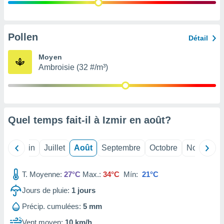
nées
lles sur
d'un
égitime,
Pollen
Détail
vous
vous
Moyen
 Pour ce
Ambroisie (32 #/m³)
ous
etirer
ement
 opposer
Quel temps fait-il à Izmir en
août
?
ement
nées à
ment en
Mai
Juin
Juillet
Août
Septembre
Octobre
Novembre
 sur «
res
» ou
e
T. Moyenne:
27°C
Max.:
34°C
Mín:
21°C
que de
kies
Jours de pluie:
1
jours
ite web.
Précip. cumulées:
5 mm
t nos
Vent moyen:
10 km/h