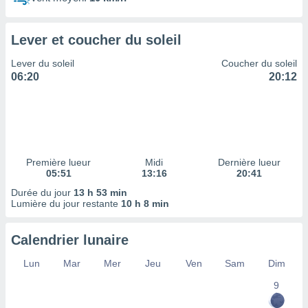
ires
ons le
ent des
Lever et coucher du soleil
es
 :
Lever du soleil
Coucher du soleil
et/ou
06:20
20:12
 à des
ions sur
eil,
des
limitées
Première lueur
Midi
Dernière lueur
nner la
05:51
13:16
20:41
, créer
ils pour
Durée du jour
13 h 53 min
ité
Lumière du jour restante
10 h 8 min
lisée,
des
Calendrier lunaire
our
nner des
Lun
Mar
Mer
Jeu
Ven
Sam
Dim
és
lisées,
9
s profils
enus