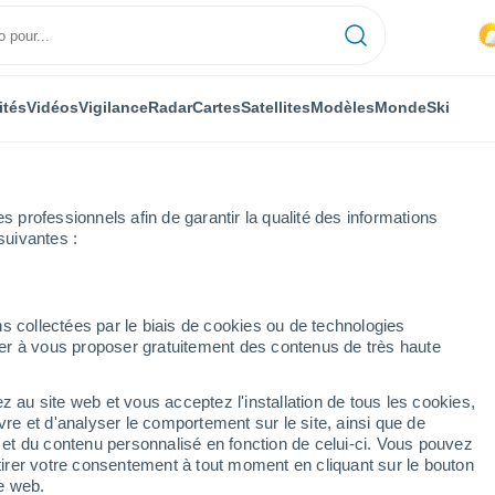
ités
Vidéos
Vigilance
Radar
Cartes
Satellites
Modèles
Monde
Ski
professionnels afin de garantir la qualité des informations
suivantes :
s collectées par le biais de cookies ou de technologies
nuer à vous proposer gratuitement des contenus de très haute
z au site web et vous acceptez l'installation de tous les cookies,
...
vre et d'analyser le comportement sur le site, ainsi que de
é et du contenu personnalisé en fonction de celui-ci. Vous pouvez
Heure par heure
tirer votre consentement à tout moment en cliquant sur le bouton
Chaleur humide et étouffante
te web.
dans les prochaines heures