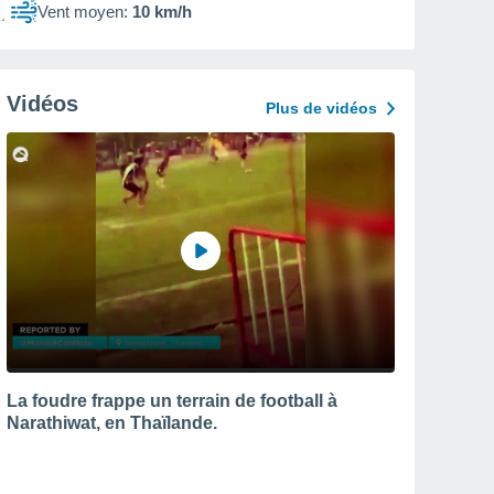
Vent moyen:
10 km/h
Vidéos
Plus de vidéos
La foudre frappe un terrain de football à
Narathiwat, en Thaïlande.