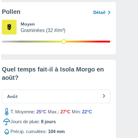
Pollen
Détail
Moyen
Graminées (32 #/m³)
Quel temps fait-il à Isola Morgo en
août
?
Août
T. Moyenne:
25°C
Max.:
27°C
Mín:
22°C
Jours de pluie:
8
jours
Précip. cumulées:
104 mm