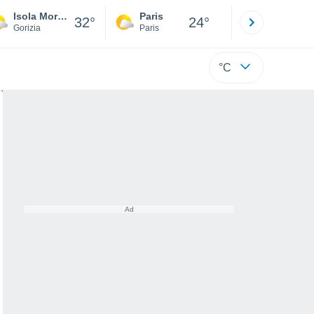
Isola Morgo
Paris
Montpelli
32°
24°
Gorizia
Paris
Hérault
°C