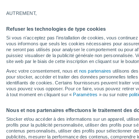
32°
AUTREMENT,
UV
4 Mod
Refuser les technologies de type cookies
Sensation de 38°
FPS
6-10
Si vous n'acceptez pas l'installation de cookies, vous continu
vous informons que seuls les cookies nécessaires pour assurer la
ne seront pas utilisés pour analyser le comportement ou pour af
puissiez visualiser de la publicité générale non personnalisée. V
Flash info
site web par le biais de cette inscription en cliquant sur le bouto
Une nouvelle canicule attendue la semaine
prochaine en France !
Avec votre consentement, nous et
nos partenaires
utilisons des
pour stocker, accéder et traiter des données personnelles telles 
Météo 1 - 7 jours
Heure par heure
Actualité
Carte
identifiants de cookies. Certains fournisseurs peuvent traiter vo
vous pouvez vous opposer. Pour ce faire, vous pouvez retirer
à tout moment en cliquant sur «
Paramètres
» ou sur notre
poli
Demain
Samedi
D
Aujourd´hui
Nous et nos partenaires effectuons le traitement des d
7 Août
8 Août
6 Août
Stocker et/ou accéder à des informations sur un appareil, utilise
profils pour la publicité personnalisée, utiliser des profils pour 
contenus personnalisés, utiliser des profils pour sélectionner
publicités, mesurer la performance des contenus, comprendre le