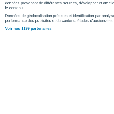
données provenant de différentes sources, développer et amélior
le contenu.
33°
/
25°
31°
/
25°
33°
/
26°
Données de géolocalisation précises et identification par analys
performance des publicités et du contenu, études d’audience e
22
-
30
km/h
24
-
33
km/h
13
13
-
18
km/h
Voir nos 1199 partenaires
Météo Isola Morgo aujourd´hui
, 6 aoû
Éclaircies
32°
16:00
T. ressentie
38°
Éclaircies
32°
17:00
T. ressentie
37°
Éclaircies
32°
18:00
T. ressentie
36°
Éclaircies
32°
19:00
T. ressentie
36°