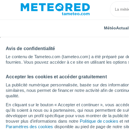
Météo
Actual
Avis de confidentialité
Le contenu de Tameteo.com (tameteo.com) a été préparé par des 
fournies. Vous pouvez accéder à ce site en utilisant les options 
Accepter les cookies et accéder gratuitement
Accueil
Italie
Province de Gorizia
Isola Morgo
La publicité numérique personnalisée, basée sur des information
similaires, nous permet de financer notre activité afin de conti
Météo Isola Morgo
qualité.
En cliquant sur le bouton « Accepter et continuer », vous accéde
15:51
Jeudi
qu'ils soient à nous ou à partenaires, qui nous permettent de sui
développer un profil spécifique pour vous montrer de la publicit
trouver plus d'informations dans notre
Politique de cookies
et re
Éclaircies
Paramètres des cookies
disponible au pied de page de notre si