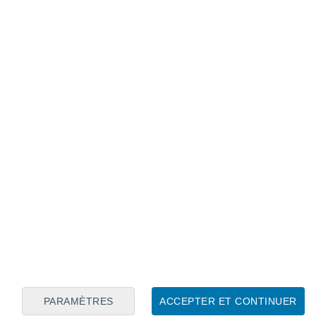
Calendrier lunaire
Lun
Mar
Mer
Jeu
Ven
Sam
Dim
6
7
8
9
10
11
12
13
14
15
16
17
18
19
PARAMÈTRES
ACCEPTER ET CONTINUER