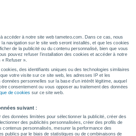
Vigilance orange
Alerte canicule de niveau élevé à
Isola Morgo aujourd’hui
éré
ez à accéder à notre site web tameteo.com. Dans ce cas, nous
 navigation sur le site web seront installés, et que les cookies
ficher de la publicité ou du contenu personnalisé, bien que vous
ous pouvez refuser l'installation des cookies et accéder à notre
n « Refuser ».
 cookies, des identifiants uniques ou des technologies similaires
que votre visite sur ce site web, les adresses IP et les
 de couverture nuageuse
Radar de pluie
Satellites
Modèles
s données personnelles sur la base d'un intérêt légitime, auquel
 votre consentement ou vous opposer au traitement des données
tique de cookies
sur ce site web.
imanche
Lundi
Mardi
Mercredi
onnées suivant :
9 Août
10 Août
11 Août
12 Août
r des données limitées pour sélectionner la publicité, créer des
sélectionner des publicités personnalisées, créer des profils de
 des contenus personnalisés, mesurer la performance des
s publics par le biais de statistiques ou de combinaisons de