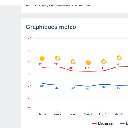
Lumière du jour restante
5 h 10 min
Graphiques météo
45
40
35
33°
33°
33°
31°
31°
31°
30
25
26°
26°
25°
25°
25°
25°
20
°C
Jeu
6
Ven
7
Sam
8
Dim
9
Lun
10
Mar
11
Maximum