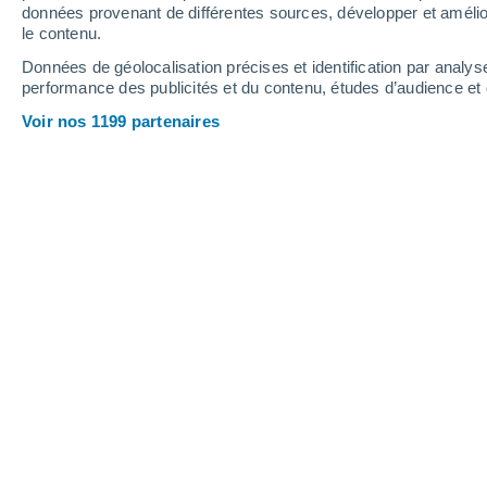
données provenant de différentes sources, développer et amélior
le contenu.
26°
/
13°
31°
/
14°
27°
/
15°
Données de géolocalisation précises et identification par analys
performance des publicités et du contenu, études d’audience e
13
-
29
km/h
12
-
22
km/h
11
17
-
35
km/h
Voir nos 1199 partenaires
Météo Is-en-Bassigny aujourd´hui
, 6 
Éclaircies
26°
17:00
T. ressentie
26°
Ensoleillé
25°
18:00
T. ressentie
25°
Ensoleillé
23°
19:00
T. ressentie
25°
Ensoleillé
22°
20:00
T. ressentie
25°