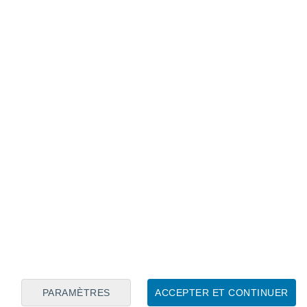
Calendrier lunaire
Lun
Mar
Mer
Jeu
Ven
Sam
Dim
6
7
8
9
10
11
12
13
14
15
16
17
18
19
PARAMÈTRES
ACCEPTER ET CONTINUER