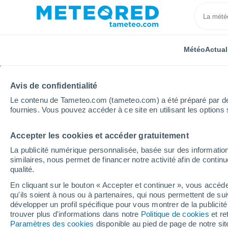
Météo
Actual
Avis de confidentialité
Le contenu de Tameteo.com (tameteo.com) a été préparé par des 
fournies. Vous pouvez accéder à ce site en utilisant les options 
Accepter les cookies et accéder gratuitement
Accueil
Grand Est
Haute-Marne
Is-en-Bassigny
La publicité numérique personnalisée, basée sur des information
similaires, nous permet de financer notre activité afin de conti
Météo Is-en-Bassigny
qualité.
En cliquant sur le bouton « Accepter et continuer », vous accéde
21:42
Jeudi
qu'ils soient à nous ou à partenaires, qui nous permettent de sui
développer un profil spécifique pour vous montrer de la publicit
trouver plus d'informations dans notre
Politique de cookies
et re
Ciel dégagé
Paramètres des cookies
disponible au pied de page de notre si