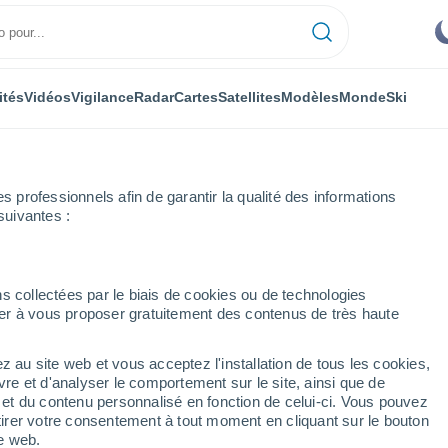
ités
Vidéos
Vigilance
Radar
Cartes
Satellites
Modèles
Monde
Ski
professionnels afin de garantir la qualité des informations
suivantes :
s collectées par le biais de cookies ou de technologies
nuer à vous proposer gratuitement des contenus de très haute
z au site web et vous acceptez l'installation de tous les cookies,
...
vre et d'analyser le comportement sur le site, ainsi que de
é et du contenu personnalisé en fonction de celui-ci. Vous pouvez
Heure par heure
tirer votre consentement à tout moment en cliquant sur le bouton
Ciel dégagé dans les prochaines
te web.
heures