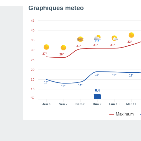
Graphiques météo
45
40
35
33°
31°
31°
31°
30
27°
26°
25
20
19°
19°
19°
15
15°
14°
13°
10
0.4
°C
Jeu
6
Ven
7
Sam
8
Dim
9
Lun
10
Mar
11
Maximum