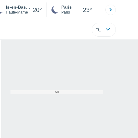
Is-en-Bassigny
Paris
Montpelli
20°
23°
Haute-Marne
Paris
Hérault
°C