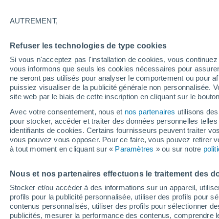
20°
AUTREMENT,
Dernier Qu
Refuser les technologies de type cookies
Éclairée:
4
Sensation de 20°
Si vous n'acceptez pas l'installation de cookies, vous continu
vous informons que seuls les cookies nécessaires pour assurer la
ne seront pas utilisés pour analyser le comportement ou pour af
puissiez visualiser de la publicité générale non personnalisée. V
Flash info
site web par le biais de cette inscription en cliquant sur le bouto
Une nouvelle canicule attendue la semaine
prochaine en France !
Avec votre consentement, nous et
nos partenaires
utilisons des
pour stocker, accéder et traiter des données personnelles telles 
Météo 1 - 7 jours
Heure par heure
Actualité
Carte 
identifiants de cookies. Certains fournisseurs peuvent traiter vo
vous pouvez vous opposer. Pour ce faire, vous pouvez retirer
à tout moment en cliquant sur «
Paramètres
» ou sur notre
poli
Demain
Samedi
D
Aujourd´hui
Nous et nos partenaires effectuons le traitement des d
7 Août
8 Août
6 Août
Stocker et/ou accéder à des informations sur un appareil, utilise
profils pour la publicité personnalisée, utiliser des profils pour 
contenus personnalisés, utiliser des profils pour sélectionner
publicités, mesurer la performance des contenus, comprendre le