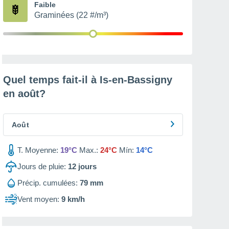
Faible
Graminées (22 #/m³)
Quel temps fait-il à Is-en-Bassigny
en
août
?
Août
T. Moyenne:
19°C
Max.:
24°C
Mín:
14°C
Jours de pluie:
12
jours
Précip. cumulées:
79 mm
Vent moyen:
9 km/h