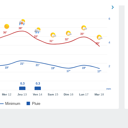
6
38°
36°
35°
33°
32°
31°
4
29°
21°
21°
2
19°
19°
19°
17°
17°
0.3
0.3
mm
Mer
12
Jeu
13
Ven
14
Sam
15
Dim
16
Lun
17
Mar
18
Minimum
Pluie