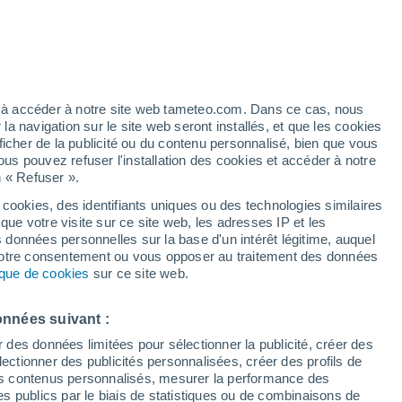
artier
6%
ez à accéder à notre site web tameteo.com. Dans ce cas, nous
 navigation sur le site web seront installés, et que les cookies
ficher de la publicité ou du contenu personnalisé, bien que vous
ous pouvez refuser l'installation des cookies et accéder à notre
n « Refuser ».
 cookies, des identifiants uniques ou des technologies similaires
que votre visite sur ce site web, les adresses IP et les
des températures
Radar de pluie
Satellites
Modèles
s données personnelles sur la base d'un intérêt légitime, auquel
 votre consentement ou vous opposer au traitement des données
tique de cookies
sur ce site web.
imanche
Lundi
Mardi
Mercredi
onnées suivant :
9 Août
10 Août
11 Août
12 Août
r des données limitées pour sélectionner la publicité, créer des
sélectionner des publicités personnalisées, créer des profils de
 des contenus personnalisés, mesurer la performance des
s publics par le biais de statistiques ou de combinaisons de
60%