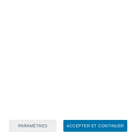
Calendrier lunaire
Lun
Mar
Mer
Jeu
Ven
Sam
Dim
9
10
11
12
13
14
15
16
17
18
19
20
21
22
PARAMÈTRES
ACCEPTER ET CONTINUER