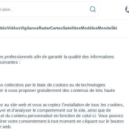
ités
Vidéos
Vigilance
Radar
Cartes
Satellites
Modèles
Monde
Ski
professionnels afin de garantir la qualité des informations
suivantes :
s collectées par le biais de cookies ou de technologies
nuer à vous proposer gratuitement des contenus de très haute
z au site web et vous acceptez l'installation de tous les cookies,
...
vre et d'analyser le comportement sur le site, ainsi que de
é et du contenu personnalisé en fonction de celui-ci. Vous pouvez
Heure par heure
tirer votre consentement à tout moment en cliquant sur le bouton
Ciel nuageux dans les
te web.
prochaines heures