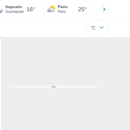
Irapuato
Paris
Montpelli
16°
25°
Guanajuato
Paris
Hérault
°C