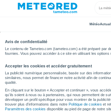
Météo
Actual
Avis de confidentialité
Le contenu de Tameteo.com (tameteo.com) a été préparé par des 
fournies. Vous pouvez accéder à ce site en utilisant les options 
Accepter les cookies et accéder gratuitement
Accueil
Mexique
Guanajuato
Irapuato
La publicité numérique personnalisée, basée sur des information
similaires, nous permet de financer notre activité afin de conti
Météo Irapuato
qualité.
En cliquant sur le bouton « Accepter et continuer », vous accéde
04:13
Dimanche
qu'ils soient à nous ou à partenaires, qui nous permettent de sui
développer un profil spécifique pour vous montrer de la publicit
trouver plus d'informations dans notre
Politique de cookies
et re
Éclaircies
Paramètres des cookies
disponible au pied de page de notre si