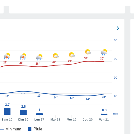
40
30°
30°
30
29°
28°
28°
28°
28°
20
16°
15°
15°
10
15°
14°
14°
14°
3.7
2.8
1
0.8
mm
Sam
15
Dim
16
Lun
17
Mar
18
Mer
19
Jeu
20
Ven
21
Minimum
Pluie