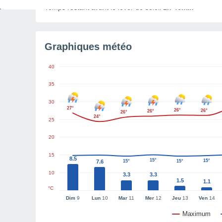
Temps restant avant le lever de soleil
1h 46min
Graphiques météo
40
35
30
27°
26°
26°
26°
26°
24°
25
20
15
8.5
15°
15°
7.6
15°
15°
10
3.3
3.3
1.5
1.1
°C
Dim
9
Lun
10
Mar
11
Mer
12
Jeu
13
Ven
14
Maximum