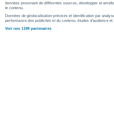
7.6 mm
3.3 mm
8.5 mm
données provenant de différentes sources, développer et amélior
le contenu.
24°
/
15°
26°
/
15°
27°
/
15°
Données de géolocalisation précises et identification par analys
performance des publicités et du contenu, études d’audience e
13
-
32
km/h
9
-
25
km/h
12
11
-
30
km/h
Voir nos 1199 partenaires
Météo Irapuato aujourd´hui
, 9 août
Éclaircies
16°
04:00
T. ressentie
16°
Éclaircies
15°
05:00
T. ressentie
15°
Éclaircies
15°
06:00
T. ressentie
15°
Ciel variable
18°
08:00
T. ressentie
18°