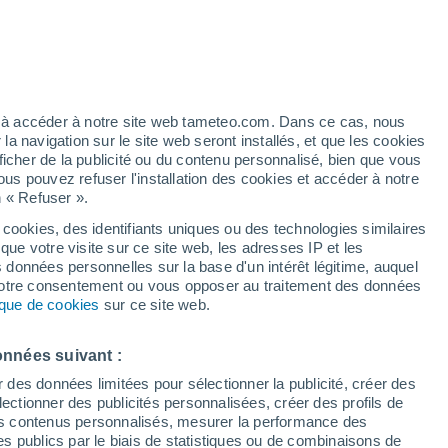
artier
2%
ez à accéder à notre site web tameteo.com. Dans ce cas, nous
 navigation sur le site web seront installés, et que les cookies
ficher de la publicité ou du contenu personnalisé, bien que vous
ous pouvez refuser l'installation des cookies et accéder à notre
n « Refuser ».
!
 cookies, des identifiants uniques ou des technologies similaires
que votre visite sur ce site web, les adresses IP et les
 de couverture nuageuse
Radar de pluie
Satellites
Modèles
s données personnelles sur la base d'un intérêt légitime, auquel
 votre consentement ou vous opposer au traitement des données
tique de cookies
sur ce site web.
ercredi
Jeudi
Vendredi
Samedi
onnées suivant :
12 Août
13 Août
14 Août
15 Août
r des données limitées pour sélectionner la publicité, créer des
sélectionner des publicités personnalisées, créer des profils de
 des contenus personnalisés, mesurer la performance des
s publics par le biais de statistiques ou de combinaisons de
90%
90%
80%
90%