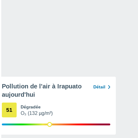
Pollution de l'air à Irapuato
Détail
aujourd'hui
Dégradée
51
O₃ (132 µg/m³)