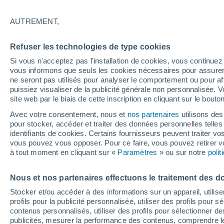
16°
AUTREMENT,
Dernier Qu
Refuser les technologies de type cookies
Éclairée:
1
Sensation de 16°
Si vous n'acceptez pas l'installation de cookies, vous continu
vous informons que seuls les cookies nécessaires pour assurer la
ne seront pas utilisés pour analyser le comportement ou pour af
puissiez visualiser de la publicité générale non personnalisée. V
Flash info
site web par le biais de cette inscription en cliquant sur le bouto
Vigilance orange : alerte aux orages violents 
Avec votre consentement, nous et
nos partenaires
utilisons des
pour stocker, accéder et traiter des données personnelles telles 
Météo 1 - 7 jours
Heure par heure
Actualité
Carte
identifiants de cookies. Certains fournisseurs peuvent traiter vo
vous pouvez vous opposer. Pour ce faire, vous pouvez retirer
à tout moment en cliquant sur «
Paramètres
» ou sur notre
poli
Demain
Mardi
M
Aujourd´hui
Nous et nos partenaires effectuons le traitement des d
10 Août
11 Août
9 Août
Stocker et/ou accéder à des informations sur un appareil, utilise
profils pour la publicité personnalisée, utiliser des profils pour 
contenus personnalisés, utiliser des profils pour sélectionner
publicités, mesurer la performance des contenus, comprendre le
90%
80%
90%