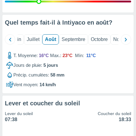
nées
lles sur
d'un
égitime,
Quel temps fait-il à Intiyaco en
août
?
vous
vous
 Pour ce
Mai
Juin
Juillet
Août
Septembre
Octobre
Novembre
ous
etirer
T. Moyenne:
16°C
Max.:
23°C
Mín:
11°C
ement
Jours de pluie:
5
jours
 opposer
ement
Précip. cumulées:
58 mm
nées à
ment en
Vent moyen:
14 km/h
 sur «
res
» ou
e
Lever et coucher du soleil
que de
kies
Lever du soleil
Coucher du soleil
ite web.
07:38
18:33
t nos