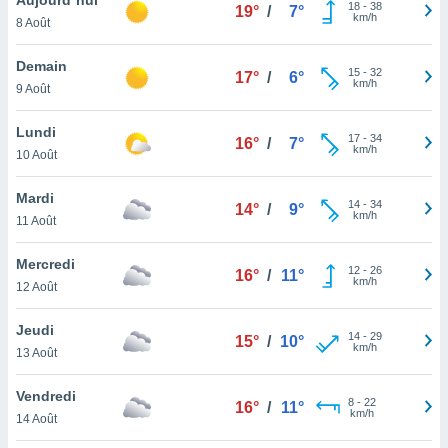
n «
18
-
38
19°
/
7°
km/h
8 Août
 et
r »,
cédez au
Demain
15
-
32
17°
/
6°
 et vous
km/h
9 Août
z
ation de
Lundi
17
-
34
16°
/
7°
km/h
10 Août
qu'ils
 nous ou
aires,
Mardi
14
-
34
14°
/
9°
km/h
11 Août
nt de
t
Mercredi
12
-
26
er le
16°
/
11°
km/h
12 Août
ement
te, ainsi
Jeudi
14
-
29
15°
/
10°
km/h
per un
13 Août
écifique
us
Vendredi
8
-
22
de la
16°
/
11°
km/h
14 Août
 et du