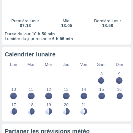
ires
ons le
ent des
es
Première lueur
Midi
Dernière lueur
 :
07:13
13:05
18:58
et/ou
Durée du jour
10 h 56 min
 à des
Lumière du jour restante
6 h 56 min
ions sur
eil,
Calendrier lunaire
des
limitées
Lun
Mar
Mer
Jeu
Ven
Sam
Dim
nner la
8
9
, créer
ils pour
ité
10
11
12
13
14
15
16
lisée,
des
our
17
18
19
20
21
nner des
és
lisées,
s profils
Partager les prévisions météo
enus