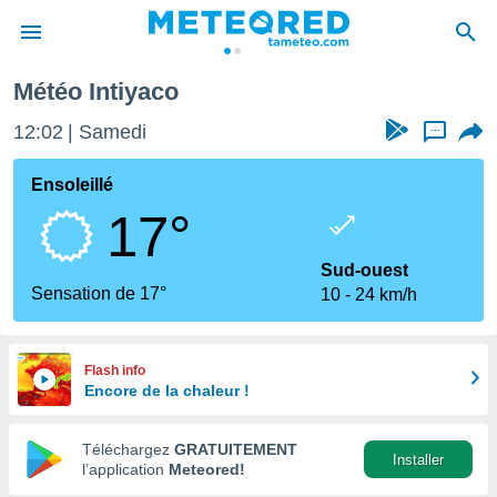
Météo Intiyaco
e
ntialité
12:02
Samedi
...
enu de
o.com
Ensoleillé
o.com) a
17°
aré par
onnels
Sud-ouest
arantir
Sensation de 17°
10
24 km/h
té des
ions
. Vous
accéder
Flash info
e en
Encore de la chaleur !
 les
Téléchargez
GRATUITEMENT
s :
Installer
l’application
Meteored!
r les