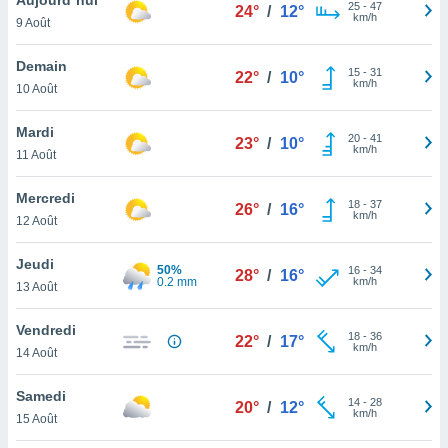
n «
25
-
47
24°
/
12°
km/h
9 Août
 et
r »,
cédez au
Demain
15
-
31
22°
/
10°
 et vous
km/h
10 Août
z
ation de
Mardi
20
-
41
23°
/
10°
km/h
11 Août
qu'ils
 nous ou
aires,
Mercredi
18
-
37
26°
/
16°
km/h
12 Août
nt de
t
Jeudi
50%
16
-
34
er le
28°
/
16°
0.2 mm
km/h
13 Août
ement
te, ainsi
Vendredi
18
-
36
22°
/
17°
km/h
per un
14 Août
écifique
us
Samedi
14
-
28
de la
20°
/
12°
km/h
15 Août
 et du