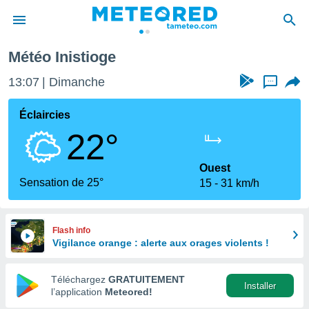
Météo Inistioge
e
ntialité
13:07
Dimanche
...
enu de
o.com
Éclaircies
o.com) a
22°
aré par
onnels
Ouest
arantir
Sensation de 25°
15
31 km/h
té des
ions
. Vous
accéder
Flash info
e en
Vigilance orange : alerte aux orages violents !
 les
Téléchargez
GRATUITEMENT
s :
Installer
l’application
Meteored!
r les