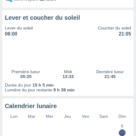
ires
ons le
ent des
Lever et coucher du soleil
es
 :
Lever du soleil
Coucher du soleil
et/ou
06:00
21:05
 à des
ions sur
eil,
des
limitées
Première lueur
Midi
Dernière lueur
nner la
05:20
13:33
21:45
, créer
ils pour
Durée du jour
15 h 5 min
ité
Lumière du jour restante
8 h 38 min
lisée,
des
Calendrier lunaire
our
nner des
Lun
Mar
Mer
Jeu
Ven
Sam
Dim
és
lisées,
9
s profils
enus