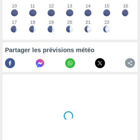
lisés,
10
11
12
13
14
15
16
des
our
17
18
19
20
21
22
nner des
s
lisés,
la
ance des
Partager les prévisions météo
s,
la
ance des
s,
dre les
par le
ques ou
inaisons
ées
nt de
tes
,
er et
r les