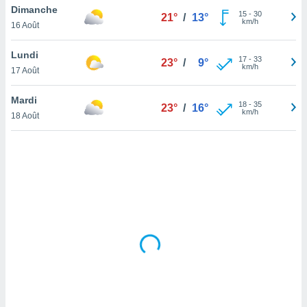
Dimanche
lisé en
15
-
30
21°
/
13°
km/h
 de
16 Août
. Vous
rouver
Lundi
17
-
33
23°
/
9°
km/h
17 Août
ations
re
Mardi
que de
18
-
35
23°
/
16°
km/h
kies
18 Août
r votre
ement à
ment en
sur le
res des
kies
le au
page de
te web.
MENT,
 les