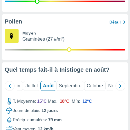
nées
lles sur
d'un
égitime,
Pollen
Détail
vous
vous
Moyen
 Pour ce
Graminées (27 #/m³)
ous
etirer
ement
 opposer
Quel temps fait-il à Inistioge en
août
?
ement
nées à
ment en
Mai
Juin
Juillet
Août
Septembre
Octobre
Novembre
 sur «
res
» ou
e
T. Moyenne:
15°C
Max.:
18°C
Mín:
12°C
que de
kies
Jours de pluie:
12
jours
ite web.
Précip. cumulées:
79 mm
t nos
Vent moyen:
12 km/h