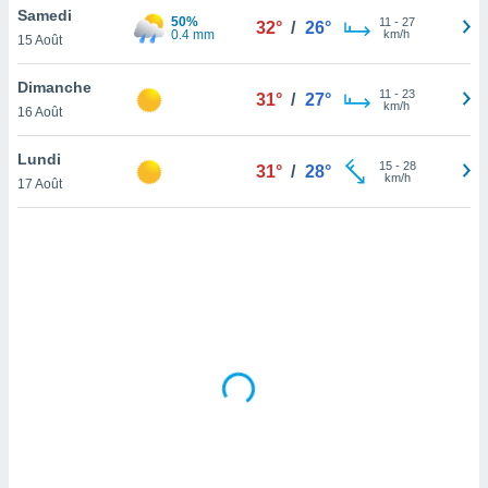
Samedi
lisé en
50%
11
-
27
32°
/
26°
0.4 mm
km/h
 de
15 Août
. Vous
rouver
Dimanche
11
-
23
31°
/
27°
km/h
16 Août
ations
re
Lundi
que de
15
-
28
31°
/
28°
km/h
kies
17 Août
r votre
ement à
ment en
sur le
res des
kies
le au
page de
te web.
MENT,
 les