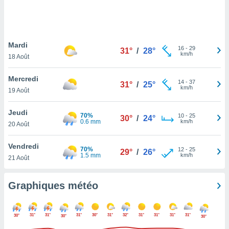
logies
e
s
Mardi
tez pas
16
-
29
31°
/
28°
km/h
ation de
18 Août
, vous
z à
Mercredi
14
-
37
31°
/
25°
à notre
km/h
19 Août
.com.
Jeudi
 cas,
70%
10
-
25
30°
/
24°
0.6 mm
km/h
us
20 Août
ns que
s
Vendredi
70%
12
-
25
29°
/
26°
1.5 mm
km/h
21 Août
ires
urer la
on sur le
Graphiques météo
 seront
, et que
ies ne
31°
31°
31°
30°
31°
32°
31°
31°
31°
31°
30°
30°
30°
as