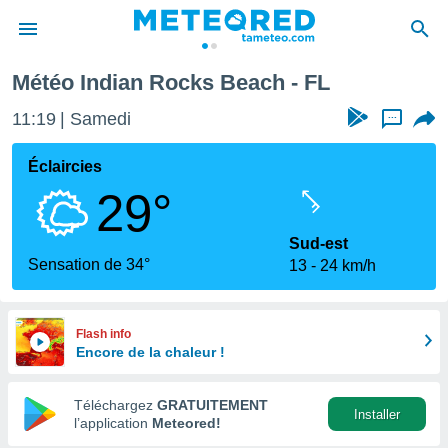
Météo Indian Rocks Beach - FL
e
ntialité
11:19
Samedi
...
enu de
o.com
Éclaircies
o.com) a
29°
aré par
onnels
Sud-est
arantir
Sensation de 34°
13
24 km/h
té des
ions
. Vous
accéder
Flash info
e en
Encore de la chaleur !
 les
Téléchargez
GRATUITEMENT
s :
Installer
l’application
Meteored!
r les