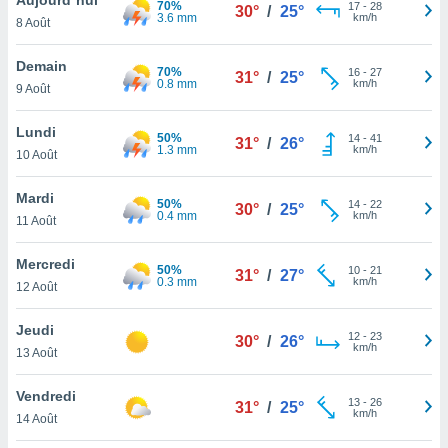
70%
n «
17
-
28
30°
/
25°
3.6 mm
km/h
8 Août
 et
r »,
cédez au
Demain
70%
16
-
27
31°
/
25°
 et vous
0.8 mm
km/h
9 Août
z
ation de
Lundi
50%
14
-
41
31°
/
26°
1.3 mm
km/h
10 Août
qu'ils
 nous ou
aires,
Mardi
50%
14
-
22
30°
/
25°
0.4 mm
km/h
11 Août
nt de
t
Mercredi
50%
10
-
21
er le
31°
/
27°
0.3 mm
km/h
12 Août
ement
te, ainsi
Jeudi
12
-
23
30°
/
26°
km/h
per un
13 Août
écifique
us
Vendredi
13
-
26
de la
31°
/
25°
km/h
14 Août
 et du