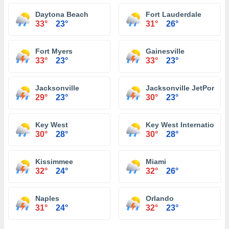
Daytona Beach
Fort Lauderdale
33°
23°
31°
26°
Fort Myers
Gainesville
33°
23°
33°
23°
Jacksonville
Jacksonville JetPort at 
29°
23°
30°
23°
Key West
Key West International 
30°
28°
30°
28°
Kissimmee
Miami
32°
24°
32°
26°
Naples
Orlando
31°
24°
32°
23°