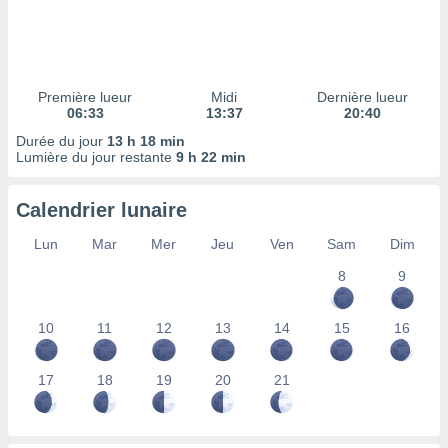
ires
ons le
ent des
es
 :
Première lueur
Midi
Dernière lueur
et/ou
06:33
13:37
20:40
 à des
Durée du jour
13 h 18 min
ions sur
Lumière du jour restante
9 h 22 min
eil,
des
limitées
Calendrier lunaire
nner la
Lun
Mar
Mer
Jeu
Ven
Sam
Dim
, créer
ils pour
8
9
ité
lisée,
10
11
12
13
14
15
16
des
our
nner des
17
18
19
20
21
és
lisées,
s profils
enus