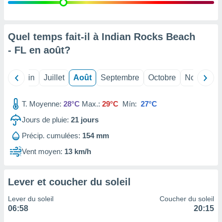
nées
lles sur
d'un
égitime,
Quel temps fait-il à Indian Rocks Beach
vous
- FL en
août
?
vous
 Pour ce
ous
Mai
Juin
Juillet
Août
Septembre
Octobre
Novembre
etirer
ement
T. Moyenne:
28°C
Max.:
29°C
Mín:
27°C
 opposer
ement
Jours de pluie:
21
jours
nées à
Précip. cumulées:
154 mm
ment en
 sur «
Vent moyen:
13 km/h
res
» ou
e
que de
Lever et coucher du soleil
kies
ite web.
Lever du soleil
Coucher du soleil
06:58
20:15
t nos