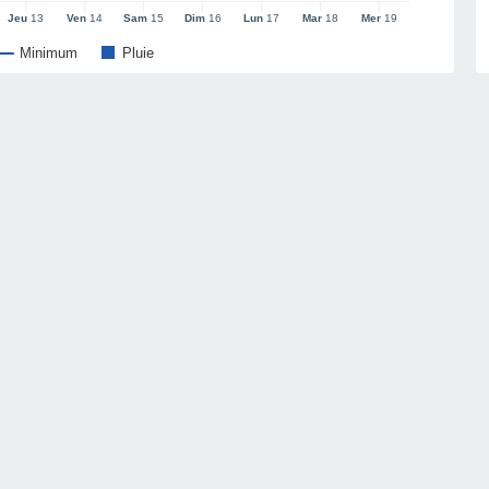
Jeu
13
Ven
14
Sam
15
Dim
16
Lun
17
Mar
18
Mer
19
Minimum
Pluie