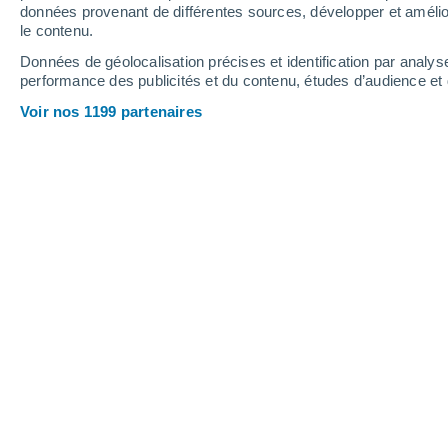
2.1 mm
1.3 mm
données provenant de différentes sources, développer et amélior
le contenu.
20°
/
13°
22°
/
12°
24°
/
16°
Données de géolocalisation précises et identification par analys
performance des publicités et du contenu, études d’audience e
15
-
30
km/h
28
-
52
km/h
13
20
-
39
km/h
Voir nos 1199 partenaires
Météo Ilovka aujourd´hui
, 7 août
Éclaircies
17°
03:00
T. ressentie
17°
Ciel dégagé
17°
04:00
T. ressentie
17°
Ensoleillé
17°
05:00
T. ressentie
17°
Ensoleillé
16°
06:00
T. ressentie
16°