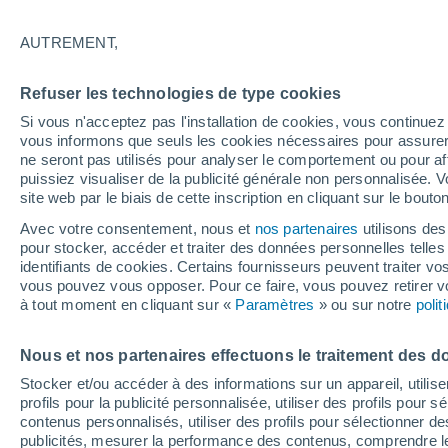
17°
AUTREMENT,
Dernier Qu
Refuser les technologies de type cookies
Éclairée:
3
Sensation de 17°
Si vous n'acceptez pas l'installation de cookies, vous continu
vous informons que seuls les cookies nécessaires pour assurer la
ne seront pas utilisés pour analyser le comportement ou pour af
puissiez visualiser de la publicité générale non personnalisée. V
Flash info
site web par le biais de cette inscription en cliquant sur le bouto
Une nouvelle canicule attendue la semaine
prochaine en France !
Avec votre consentement, nous et
nos partenaires
utilisons des
pour stocker, accéder et traiter des données personnelles telles 
Météo 1 - 7 jours
Heure par heure
Actualité
Carte
identifiants de cookies. Certains fournisseurs peuvent traiter vo
vous pouvez vous opposer. Pour ce faire, vous pouvez retirer
à tout moment en cliquant sur «
Paramètres
» ou sur notre
poli
Demain
Dimanche
Aujourd´hui
Nous et nos partenaires effectuons le traitement des d
8 Août
9 Août
7 Août
Stocker et/ou accéder à des informations sur un appareil, utilise
profils pour la publicité personnalisée, utiliser des profils pour 
contenus personnalisés, utiliser des profils pour sélectionner
publicités, mesurer la performance des contenus, comprendre le
80%
70%