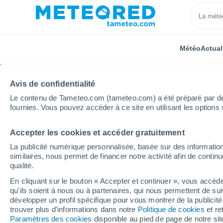
Météo
Actual
Avis de confidentialité
Le contenu de Tameteo.com (tameteo.com) a été préparé par des 
fournies. Vous pouvez accéder à ce site en utilisant les options 
Accepter les cookies et accéder gratuitement
Accueil
Russie
Oblast de Tomsk
Ilovka
La publicité numérique personnalisée, basée sur des information
similaires, nous permet de financer notre activité afin de conti
Météo Ilovka
qualité.
En cliquant sur le bouton « Accepter et continuer », vous accéde
03:08
Vendredi
qu'ils soient à nous ou à partenaires, qui nous permettent de sui
développer un profil spécifique pour vous montrer de la publicit
trouver plus d'informations dans notre
Politique de cookies
et re
Éclaircies
Paramètres des cookies
disponible au pied de page de notre si