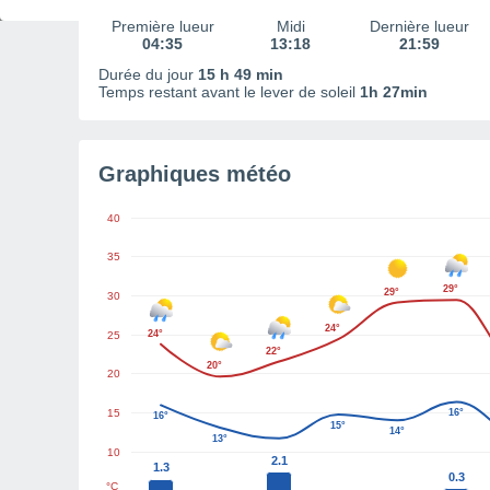
Première lueur
Midi
Dernière lueur
04:35
13:18
21:59
Durée du jour
15 h 49 min
Temps restant avant le lever de soleil
1h 27min
Graphiques météo
40
35
29°
29°
30
24°
24°
25
22°
20°
20
15
16°
16°
15°
14°
13°
10
2.1
1.3
0.3
°C