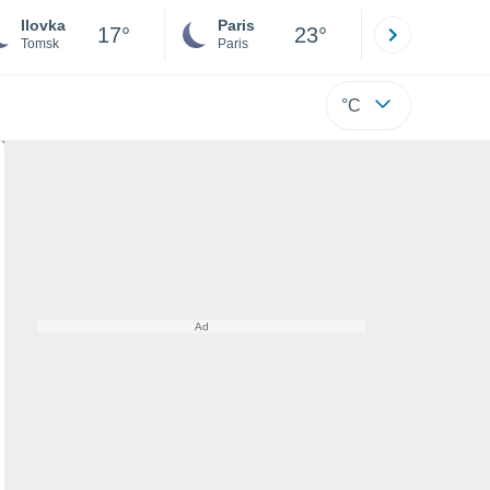
Ilovka
Paris
Montpelli
17°
23°
Tomsk
Paris
Hérault
°C