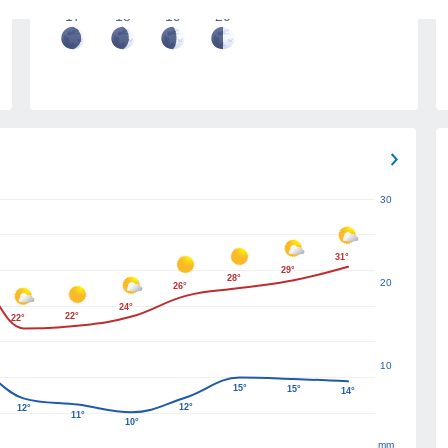
17
18
19
20
30
31°
29°
28°
20
26°
24°
22°
22°
10
15°
15°
14°
12°
12°
11°
10°
mm