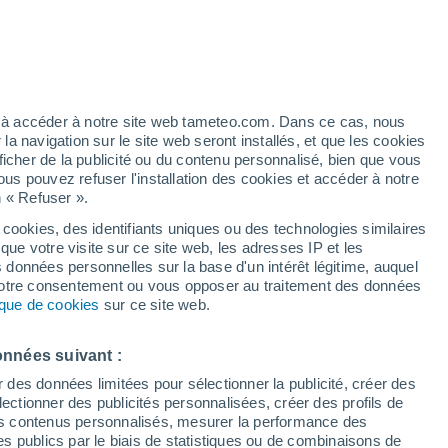
artier
7%
ez à accéder à notre site web tameteo.com. Dans ce cas, nous
 navigation sur le site web seront installés, et que les cookies
ficher de la publicité ou du contenu personnalisé, bien que vous
ous pouvez refuser l'installation des cookies et accéder à notre
n « Refuser ».
 cookies, des identifiants uniques ou des technologies similaires
que votre visite sur ce site web, les adresses IP et les
 de couverture nuageuse
Radar de pluie
Satellites
Modèles
s données personnelles sur la base d'un intérêt légitime, auquel
 votre consentement ou vous opposer au traitement des données
tique de cookies
sur ce site web.
Lundi
Mardi
Mercredi
Jeudi
onnées suivant :
10 Août
11 Août
12 Août
13 Août
r des données limitées pour sélectionner la publicité, créer des
sélectionner des publicités personnalisées, créer des profils de
 des contenus personnalisés, mesurer la performance des
s publics par le biais de statistiques ou de combinaisons de
50%