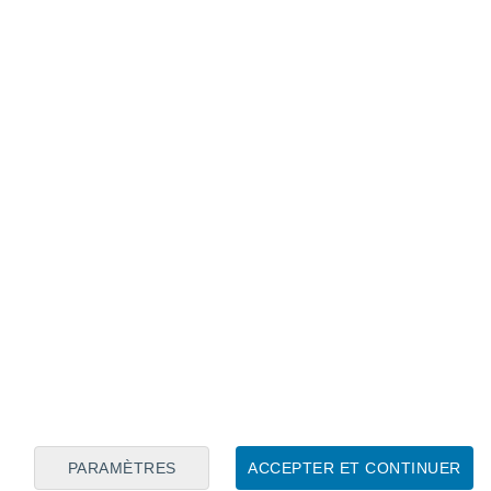
Calendrier lunaire
Lun
Mar
Mer
Jeu
Ven
Sam
Dim
7
8
9
10
11
12
13
14
15
16
PARAMÈTRES
ACCEPTER ET CONTINUER