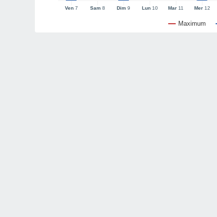
Ven
7
Sam
8
Dim
9
Lun
10
Mar
11
Mer
12
Maximum