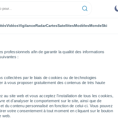
ités
Vidéos
Vigilance
Radar
Cartes
Satellites
Modèles
Monde
Ski
professionnels afin de garantir la qualité des informations
suivantes :
s collectées par le biais de cookies ou de technologies
nuer à vous proposer gratuitement des contenus de très haute
z au site web et vous acceptez l'installation de tous les cookies,
...
vre et d'analyser le comportement sur le site, ainsi que de
é et du contenu personnalisé en fonction de celui-ci. Vous pouvez
Heure par heure
tirer votre consentement à tout moment en cliquant sur le bouton
Intervalles nuageux dans les
te web.
prochaines heures