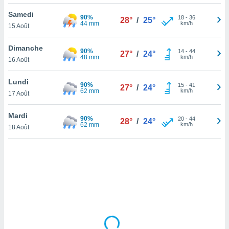
lisé en
Samedi
 de
90%
18
-
36
28°
/
25°
44 mm
km/h
15 Août
. Vous
rouver
Dimanche
90%
14
-
44
27°
/
24°
ations
48 mm
km/h
16 Août
re
que de
Lundi
90%
kies
15
-
41
27°
/
24°
62 mm
km/h
17 Août
r votre
ement à
ment en
Mardi
90%
20
-
44
28°
/
24°
sur le
62 mm
km/h
18 Août
res des
kies
le au
page de
te web.
MENT,
 les