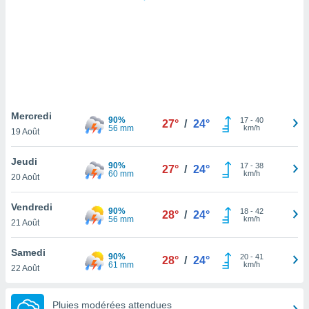
logies
e
s
tez pas
ation de
, vous
z à
à notre
Mercredi
90%
17
-
40
27°
/
24°
56 mm
km/h
19 Août
.com.
 cas,
Jeudi
90%
17
-
38
us
27°
/
24°
60 mm
km/h
20 Août
ns que
s
Vendredi
90%
18
-
42
28°
/
24°
ires
56 mm
km/h
21 Août
urer la
on sur le
Samedi
90%
20
-
41
 seront
28°
/
24°
61 mm
km/h
22 Août
, et que
ies ne
as
Pluies modérées attendues