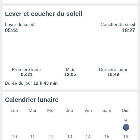
ires
ons le
ent des
Lever et coucher du soleil
es
 :
Lever du soleil
Coucher du soleil
05:44
18:27
et/ou
 à des
ions sur
eil,
des
limitées
Première lueur
Midi
Dernière lueur
nner la
05:21
12:05
18:49
, créer
Durée du jour
12 h 43 min
ils pour
ité
lisée,
Calendrier lunaire
des
our
Lun
Mar
Mer
Jeu
Ven
Sam
Dim
nner des
9
és
lisées,
s profils
10
11
12
13
14
15
16
enus