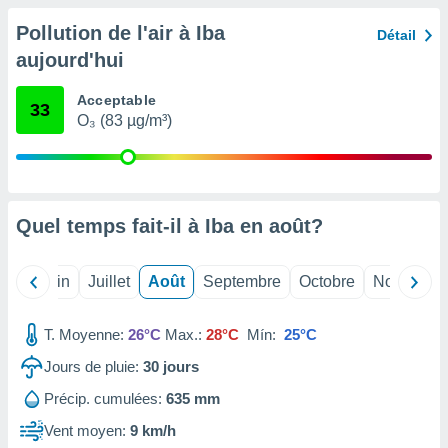
nées
Pollution de l'air à Iba
lles sur
Détail
d'un
aujourd'hui
égitime,
vous
Acceptable
vous
33
O₃ (83 µg/m³)
 Pour ce
ous
etirer
ement
 opposer
Quel temps fait-il à Iba en
août
?
ement
nées à
ment en
Mai
Juin
Juillet
Août
Septembre
Octobre
Novembre
 sur «
res
» ou
T. Moyenne:
26°C
Max.:
28°C
Mín:
25°C
e
que de
Jours de pluie:
30
jours
kies
ite web.
Précip. cumulées:
635 mm
Vent moyen:
9 km/h
t nos