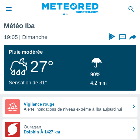
Météo Iba
e
ntialité
19:05
Dimanche
...
enu de
o.com
Pluie modérée
o.com) a
27°
aré par
onnels
90%
arantir
Sensation de 31°
4.2 mm
té des
ions
. Vous
accéder
Vigilance rouge
e en
Alerte inondations de niveau extrême à Iba aujourd’hui
 les
Ouragan
s :
Dolphin À 1427 km
r les