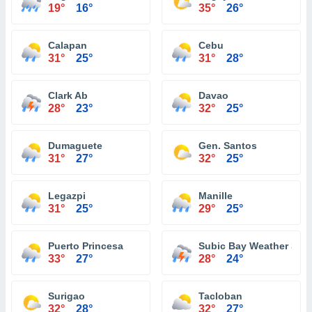
19°
16°
35°
26°
Calapan
Cebu
31°
25°
31°
28°
Clark Ab
Davao
28°
23°
32°
25°
Dumaguete
Gen. Santos
31°
27°
32°
25°
Legazpi
Manille
31°
25°
29°
25°
Puerto Princesa
Subic Bay Weather Stat
33°
27°
28°
24°
Surigao
Tacloban
32°
28°
32°
27°