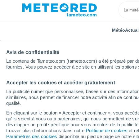
Météo
Actual
Avis de confidentialité
Le contenu de Tameteo.com (tameteo.com) a été préparé par des 
fournies. Vous pouvez accéder à ce site en utilisant les options 
Accepter les cookies et accéder gratuitement
Accueil
Philippines
Gen. Santos
La publicité numérique personnalisée, basée sur des information
similaires, nous permet de financer notre activité afin de conti
Météo Gen. Santos
qualité.
En cliquant sur le bouton « Accepter et continuer », vous accéde
17:38
Vendredi
qu'ils soient à nous ou à partenaires, qui nous permettent de sui
développer un profil spécifique pour vous montrer de la publicit
trouver plus d'informations dans notre
Politique de cookies
et re
Éclaircies
Paramètres des cookies
disponible au pied de page de notre si