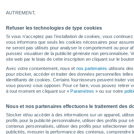
28°
AUTREMENT,
Sud
Refuser les technologies de type cookies
Sensation de 32°
16
-
25 km
Si vous n'acceptez pas l'installation de cookies, vous continu
vous informons que seuls les cookies nécessaires pour assurer la
ne seront pas utilisés pour analyser le comportement ou pour af
puissiez visualiser de la publicité générale non personnalisée. V
Flash info
site web par le biais de cette inscription en cliquant sur le bouto
Une nouvelle canicule attendue la semaine
prochaine en France !
Avec votre consentement, nous et
nos partenaires
utilisons des
pour stocker, accéder et traiter des données personnelles telles 
Météo 1 - 7 jours
Heure par heure
Actualité
Carte
identifiants de cookies. Certains fournisseurs peuvent traiter vo
vous pouvez vous opposer. Pour ce faire, vous pouvez retirer
à tout moment en cliquant sur «
Paramètres
» ou sur notre
poli
Demain
Dimanche
Aujourd´hui
Nous et nos partenaires effectuons le traitement des d
8 Août
9 Août
7 Août
Stocker et/ou accéder à des informations sur un appareil, utilise
profils pour la publicité personnalisée, utiliser des profils pour 
contenus personnalisés, utiliser des profils pour sélectionner
publicités, mesurer la performance des contenus, comprendre le
50%
70%