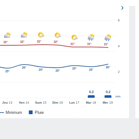
6
32°
32°
32°
32°
31°
31°
31°
4
26°
26°
25°
25°
25°
25°
25°
2
0.2
0.2
mm
Jeu
13
Ven
14
Sam
15
Dim
16
Lun
17
Mar
18
Mer
19
Minimum
Pluie