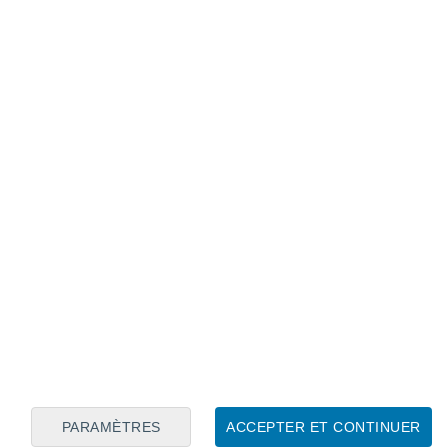
Calendrier lunaire
Lun
Mar
Mer
Jeu
Ven
Sam
Dim
7
8
9
10
11
12
13
14
15
16
17
18
19
20
PARAMÈTRES
ACCEPTER ET CONTINUER