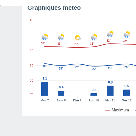
Graphiques météo
40
35
32°
32°
31°
31°
31°
31°
30
25
26°
25°
25°
25°
25°
25°
1.1
20
0.8
0.5
0.4
0.2
°C
Ven
7
Sam
8
Dim
9
Lun
10
Mar
11
Mer
12
Maximum