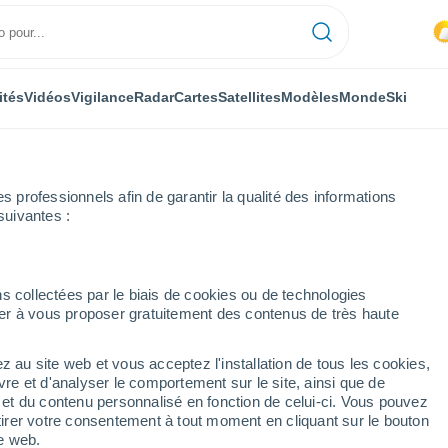
ités
Vidéos
Vigilance
Radar
Cartes
Satellites
Modèles
Monde
Ski
professionnels afin de garantir la qualité des informations
suivantes :
s collectées par le biais de cookies ou de technologies
nuer à vous proposer gratuitement des contenus de très haute
z au site web et vous acceptez l'installation de tous les cookies,
...
vre et d'analyser le comportement sur le site, ainsi que de
é et du contenu personnalisé en fonction de celui-ci. Vous pouvez
Heure par heure
tirer votre consentement à tout moment en cliquant sur le bouton
Intervalles nuageux dans les
te web.
prochaines heures