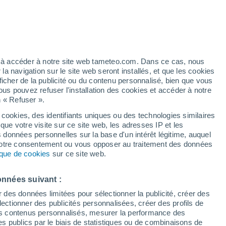
Ouragan
Dolphin À 2.330 km
/h
ez à accéder à notre site web tameteo.com. Dans ce cas, nous
 navigation sur le site web seront installés, et que les cookies
ficher de la publicité ou du contenu personnalisé, bien que vous
ous pouvez refuser l'installation des cookies et accéder à notre
n « Refuser ».
 cookies, des identifiants uniques ou des technologies similaires
que votre visite sur ce site web, les adresses IP et les
 de couverture nuageuse
Radar de pluie
Satellites
Modèles
s données personnelles sur la base d'un intérêt légitime, auquel
 votre consentement ou vous opposer au traitement des données
tique de cookies
sur ce site web.
Lundi
Mardi
Mercredi
Jeudi
onnées suivant :
10 Août
11 Août
12 Août
13 Août
r des données limitées pour sélectionner la publicité, créer des
sélectionner des publicités personnalisées, créer des profils de
 des contenus personnalisés, mesurer la performance des
s publics par le biais de statistiques ou de combinaisons de
60%
60%
60%