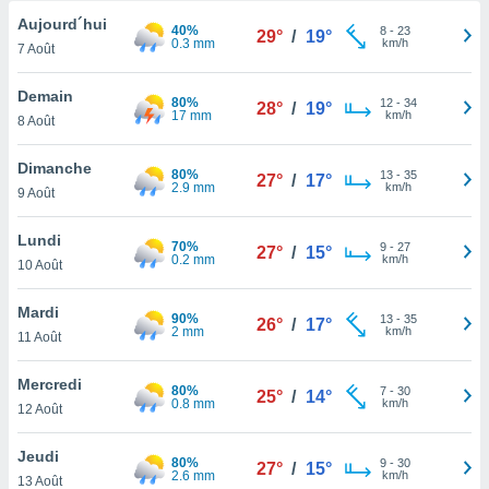
n «
Aujourd´hui
 et
40%
8
-
23
29°
/
19°
0.3 mm
km/h
r »,
7 Août
cédez au
 et vous
Demain
80%
12
-
34
28°
/
19°
z
17 mm
km/h
8 Août
ation de
Dimanche
qu'ils
80%
13
-
35
27°
/
17°
2.9 mm
km/h
9 Août
 nous ou
aires,
Lundi
70%
9
-
27
27°
/
15°
nt de
0.2 mm
km/h
10 Août
t
er le
Mardi
ement
90%
13
-
35
26°
/
17°
2 mm
km/h
11 Août
te, ainsi
per un
Mercredi
80%
7
-
30
25°
/
14°
écifique
0.8 mm
km/h
12 Août
us
de la
Jeudi
80%
 et du
9
-
30
27°
/
15°
2.6 mm
km/h
13 Août