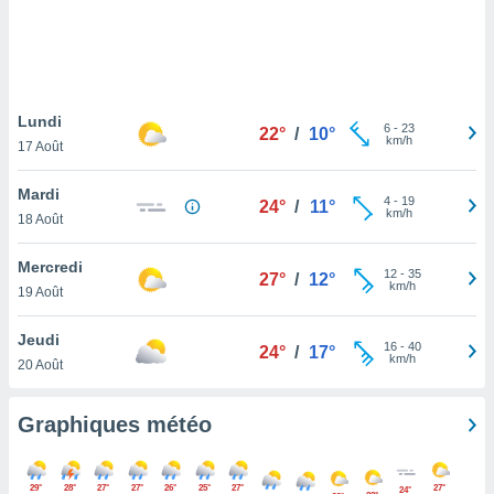
logies
e
s
tez pas
ation de
Lundi
6
-
23
22°
/
10°
, vous
km/h
17 Août
z à
à notre
Mardi
4
-
19
24°
/
11°
km/h
18 Août
.com.
 cas,
Mercredi
us
12
-
35
27°
/
12°
km/h
ns que
19 Août
s
Jeudi
16
-
40
ires
24°
/
17°
km/h
20 Août
urer la
on sur le
 seront
Graphiques météo
, et que
ies ne
as
29°
28°
27°
27°
26°
25°
27°
27°
24°