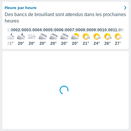
s et
Heure par heure
r
Des bancs de brouillard sont attendus dans les prochaines
tement
heures
cité
ue
01:00
02:00
03:00
04:00
05:00
06:00
07:00
08:00
09:00
10:00
11:00
12:
lisée,
ACCEPTER
ur des
ET
21°
20°
20°
20°
20°
20°
20°
21°
24°
26°
27°
28
ions
CONTINUER
es par le
 cookies
PARAMÈTRES
gies
es, nous
de
 notre
afin de
r à vous
r
ment des
 de très
alité.
ant sur