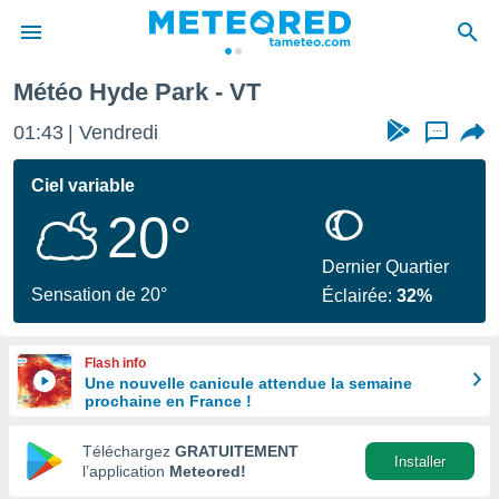
Météo Hyde Park - VT
e
ntialité
01:43
Vendredi
...
enu de
o.com
Ciel variable
o.com) a
20°
aré par
onnels
Dernier Quartier
arantir
Sensation de 20°
Éclairée:
32%
té des
ions
. Vous
Flash info
accéder
Une nouvelle canicule attendue la semaine
e en
prochaine en France !
 les
Téléchargez
GRATUITEMENT
s :
Installer
l’application
Meteored!
r les