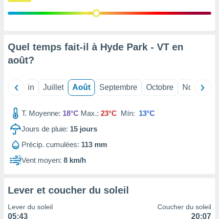
nées
lles sur
d'un
égitime,
vous
Quel temps fait-il à Hyde Park - VT en
vous
août
?
 Pour ce
ous
etirer
Mai
Juin
Juillet
Août
Septembre
Octobre
Novembre
ement
 opposer
T. Moyenne:
18°C
Max.:
23°C
Mín:
13°C
ement
nées à
Jours de pluie:
15
jours
ment en
Précip. cumulées:
113 mm
 sur «
res
» ou
Vent moyen:
8 km/h
e
que de
kies
Lever et coucher du soleil
ite web.
Lever du soleil
Coucher du soleil
t nos
05:43
20:07