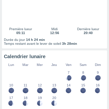
ires
ons le
ent des
es
 :
et/ou
Première lueur
Midi
Dernière lueur
 à des
05:11
12:56
20:40
ions sur
eil,
Durée du jour
14 h 24 min
Temps restant avant le lever de soleil
3h 28min
des
limitées
Calendrier lunaire
nner la
, créer
Lun
Mar
Mer
Jeu
Ven
Sam
Dim
ils pour
ité
7
8
9
lisée,
des
10
11
12
13
14
15
16
our
nner des
és
17
18
19
20
lisées,
s profils
enus