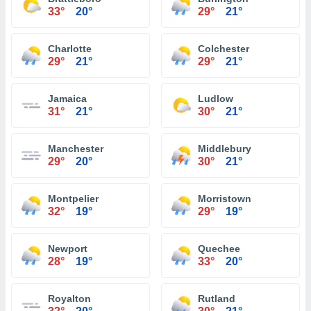
33°
20°
29°
21°
Charlotte
Colchester
29°
21°
29°
21°
Jamaica
Ludlow
31°
21°
30°
21°
Manchester
Middlebury
29°
20°
30°
21°
Montpelier
Morristown
32°
19°
29°
19°
Newport
Quechee
28°
19°
33°
20°
Royalton
Rutland