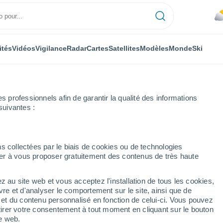
ités
Vidéos
Vigilance
Radar
Cartes
Satellites
Modèles
Monde
Ski
professionnels afin de garantir la qualité des informations
suivantes :
s collectées par le biais de cookies ou de technologies
nuer à vous proposer gratuitement des contenus de très haute
z au site web et vous acceptez l'installation de tous les cookies,
...
vre et d'analyser le comportement sur le site, ainsi que de
é et du contenu personnalisé en fonction de celui-ci. Vous pouvez
Heure par heure
tirer votre consentement à tout moment en cliquant sur le bouton
Ciel couvert dans les prochaines
te web.
heures