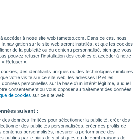
/h
ez à accéder à notre site web tameteo.com. Dans ce cas, nous
 navigation sur le site web seront installés, et que les cookies
ficher de la publicité ou du contenu personnalisé, bien que vous
ous pouvez refuser l'installation des cookies et accéder à notre
n « Refuser ».
!
 cookies, des identifiants uniques ou des technologies similaires
que votre visite sur ce site web, les adresses IP et les
 de couverture nuageuse
Radar de pluie
Satellites
Modèles
s données personnelles sur la base d'un intérêt légitime, auquel
 votre consentement ou vous opposer au traitement des données
tique de cookies
sur ce site web.
ercredi
Jeudi
Vendredi
Samedi
onnées suivant :
12 Août
13 Août
14 Août
15 Août
r des données limitées pour sélectionner la publicité, créer des
sélectionner des publicités personnalisées, créer des profils de
 des contenus personnalisés, mesurer la performance des
s publics par le biais de statistiques ou de combinaisons de
30%