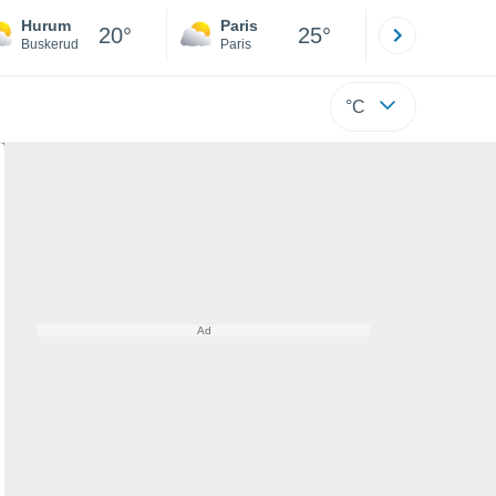
Hurum
Paris
Montpelli
20°
25°
Buskerud
Paris
Hérault
°C