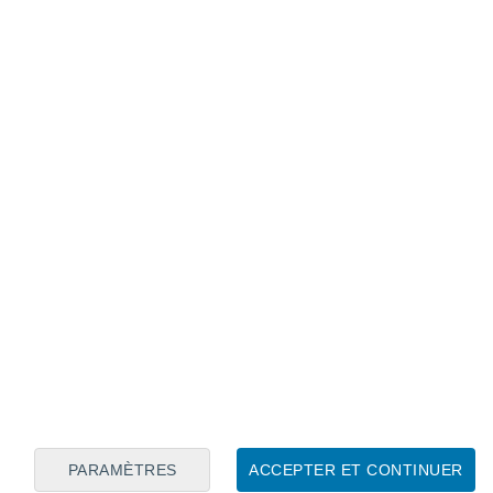
Calendrier lunaire
Lun
Mar
Mer
Jeu
Ven
Sam
Dim
9
10
11
12
13
14
15
16
17
18
19
20
21
22
PARAMÈTRES
ACCEPTER ET CONTINUER