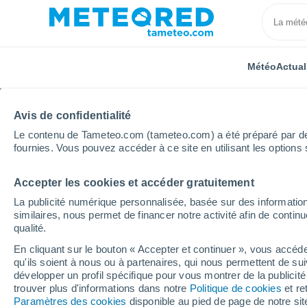
Météo
Actual
Avis de confidentialité
Le contenu de Tameteo.com (tameteo.com) a été préparé par des 
fournies. Vous pouvez accéder à ce site en utilisant les options 
Accepter les cookies et accéder gratuitement
Accueil
Norvège
Buskerud
Hurum
La publicité numérique personnalisée, basée sur des information
similaires, nous permet de financer notre activité afin de conti
Météo Hurum
qualité.
En cliquant sur le bouton « Accepter et continuer », vous accéde
12:25
Dimanche
qu'ils soient à nous ou à partenaires, qui nous permettent de sui
développer un profil spécifique pour vous montrer de la publicit
trouver plus d'informations dans notre
Politique de cookies
et re
Ciel variable
Paramètres des cookies
disponible au pied de page de notre si