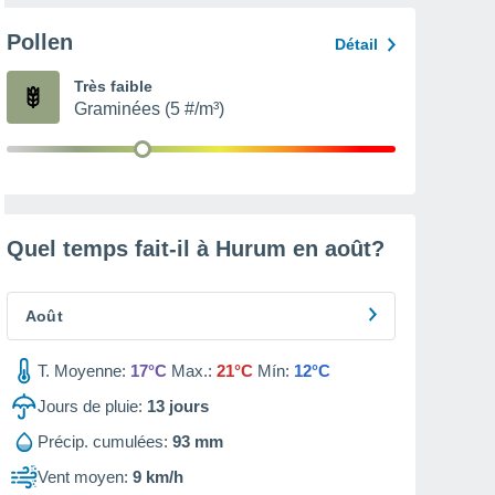
Pollen
Détail
Très faible
Graminées (5 #/m³)
Quel temps fait-il à Hurum en
août
?
Août
T. Moyenne:
17°C
Max.:
21°C
Mín:
12°C
Jours de pluie:
13
jours
Précip. cumulées:
93 mm
Vent moyen:
9 km/h