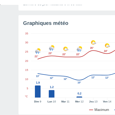
Lumière du jour restante
9 h 53 min
Graphiques météo
35
30
26°
24°
25
23°
22°
22°
21°
20
15
13°
12°
12°
12°
10
12°
1.9
10°
1.2
5
0.2
°C
Dim
9
Lun
10
Mar
11
Mer
12
Jeu
13
Ven
14
Maximum