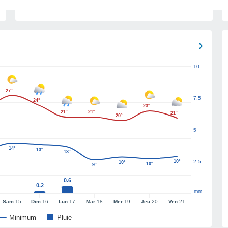
10
27°
7.5
24°
23°
21°
21°
21°
20°
5
14°
13°
13°
10°
2.5
10°
10°
9°
0.6
0.2
mm
Sam
15
Dim
16
Lun
17
Mar
18
Mer
19
Jeu
20
Ven
21
Minimum
Pluie