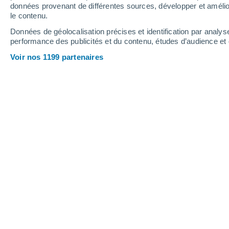
1.2 mm
1.9 mm
données provenant de différentes sources, développer et amélior
le contenu.
23°
/
12°
22°
/
12°
21°
/
13°
Données de géolocalisation précises et identification par analys
performance des publicités et du contenu, études d’audience e
17
-
41
km/h
15
-
35
km/h
17
25
-
59
km/h
Voir nos 1199 partenaires
Météo Hurum aujourd´hui
, 9 août
Ciel variable
20°
12:00
T. ressentie
20°
Ciel variable
20°
13:00
T. ressentie
20°
Ciel variable
20°
14:00
T. ressentie
20°
Ciel variable
20°
15:00
T. ressentie
20°