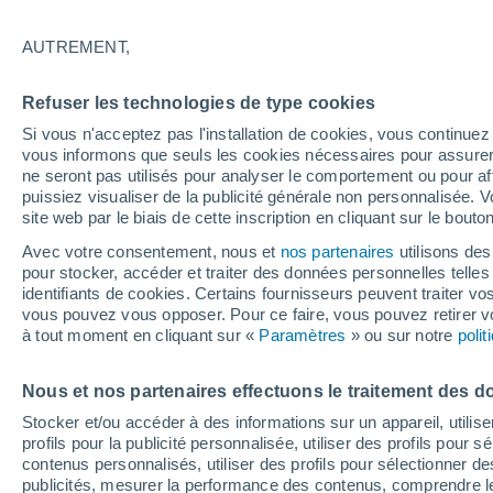
20°
AUTREMENT,
Sud
Refuser les technologies de type cookies
Sensation de 20°
24
-
56 km
Si vous n'acceptez pas l'installation de cookies, vous continu
vous informons que seuls les cookies nécessaires pour assurer la
ne seront pas utilisés pour analyser le comportement ou pour af
puissiez visualiser de la publicité générale non personnalisée. V
Flash info
site web par le biais de cette inscription en cliquant sur le bouto
Vigilance orange : alerte aux orages violents 
Avec votre consentement, nous et
nos partenaires
utilisons des
pour stocker, accéder et traiter des données personnelles telles 
Météo 1 - 7 jours
Heure par heure
Actualité
Carte
identifiants de cookies. Certains fournisseurs peuvent traiter vo
vous pouvez vous opposer. Pour ce faire, vous pouvez retirer
à tout moment en cliquant sur «
Paramètres
» ou sur notre
poli
Demain
Mardi
M
Aujourd´hui
Nous et nos partenaires effectuons le traitement des d
10 Août
11 Août
9 Août
Stocker et/ou accéder à des informations sur un appareil, utilise
profils pour la publicité personnalisée, utiliser des profils pour 
contenus personnalisés, utiliser des profils pour sélectionner
publicités, mesurer la performance des contenus, comprendre le
80%
90%