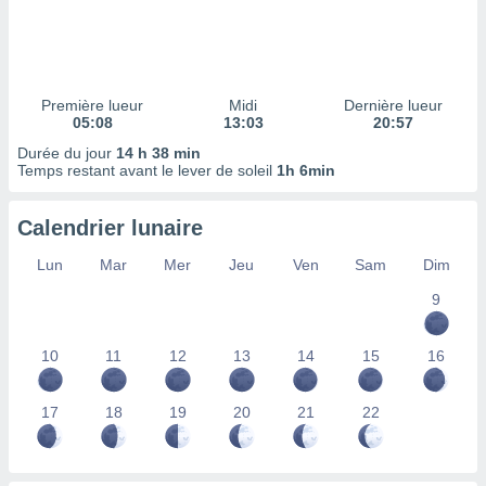
ires
ons le
ent des
es
 :
Première lueur
Midi
Dernière lueur
et/ou
05:08
13:03
20:57
 à des
Durée du jour
14 h 38 min
ions sur
Temps restant avant le lever de soleil
1h 6min
eil,
des
limitées
Calendrier lunaire
nner la
Lun
Mar
Mer
Jeu
Ven
Sam
Dim
, créer
ils pour
9
ité
lisée,
10
11
12
13
14
15
16
des
our
nner des
17
18
19
20
21
22
és
lisées,
s profils
enus