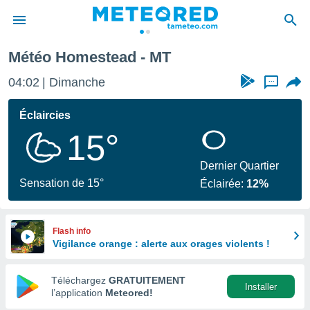
Météo Homestead - MT
e
ntialité
04:02
Dimanche
...
enu de
o.com
Éclaircies
o.com) a
15°
aré par
onnels
Dernier Quartier
arantir
Sensation de 15°
Éclairée:
12%
té des
ions
. Vous
accéder
Flash info
e en
Vigilance orange : alerte aux orages violents !
 les
Téléchargez
GRATUITEMENT
s :
Installer
l’application
Meteored!
r les