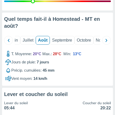
nées
lles sur
d'un
égitime,
Quel temps fait-il à Homestead - MT en
vous
août
?
vous
 Pour ce
ous
Mai
Juin
Juillet
Août
Septembre
Octobre
Novembre
etirer
ement
T. Moyenne:
20°C
Max.:
28°C
Mín:
13°C
 opposer
ement
Jours de pluie:
7
jours
nées à
Précip. cumulées:
45 mm
ment en
 sur «
Vent moyen:
14 km/h
res
» ou
e
que de
Lever et coucher du soleil
kies
ite web.
Lever du soleil
Coucher du soleil
05:44
20:22
t nos