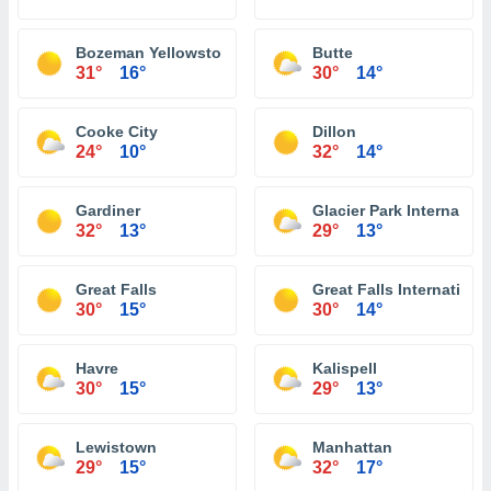
Bozeman Yellowstone International Airport
Butte
31°
16°
30°
14°
Cooke City
Dillon
24°
10°
32°
14°
Gardiner
Glacier Park Internationa
32°
13°
29°
13°
Great Falls
Great Falls International
30°
15°
30°
14°
Havre
Kalispell
30°
15°
29°
13°
Lewistown
Manhattan
29°
15°
32°
17°