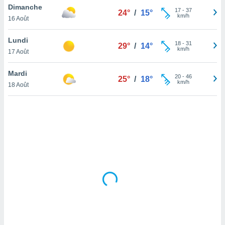
Dimanche
lisé en
17
-
37
24°
/
15°
km/h
 de
16 Août
. Vous
rouver
Lundi
18
-
31
29°
/
14°
km/h
17 Août
ations
re
Mardi
que de
20
-
46
25°
/
18°
km/h
kies
18 Août
r votre
ement à
ment en
sur le
res des
kies
le au
page de
te web.
MENT,
 les