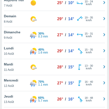
n «
10
-
24
25°
/
10°
km/h
7 Août
 et
r »,
cédez au
Demain
19
-
35
29°
/
14°
 et vous
km/h
8 Août
z
ation de
Dimanche
30%
15
-
31
27°
/
14°
0.3 mm
km/h
9 Août
qu'ils
 nous ou
aires,
Lundi
40%
15
-
35
29°
/
14°
1.6 mm
km/h
10 Août
nt de
t
Mardi
13
-
30
er le
28°
/
15°
km/h
11 Août
ement
te, ainsi
Mercredi
70%
16
-
40
27°
/
15°
1.1 mm
km/h
per un
12 Août
écifique
us
Jeudi
60%
18
-
48
de la
26°
/
16°
5.7 mm
km/h
13 Août
 et du