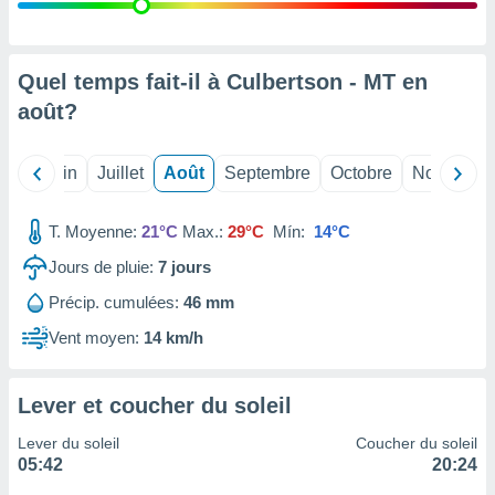
nées
lles sur
d'un
égitime,
Quel temps fait-il à Culbertson - MT en
vous
août
?
vous
 Pour ce
ous
Mai
Juin
Juillet
Août
Septembre
Octobre
Novembre
etirer
ement
T. Moyenne:
21°C
Max.:
29°C
Mín:
14°C
 opposer
ement
Jours de pluie:
7
jours
nées à
Précip. cumulées:
46 mm
ment en
 sur «
Vent moyen:
14 km/h
res
» ou
e
que de
Lever et coucher du soleil
kies
ite web.
Lever du soleil
Coucher du soleil
05:42
20:24
t nos