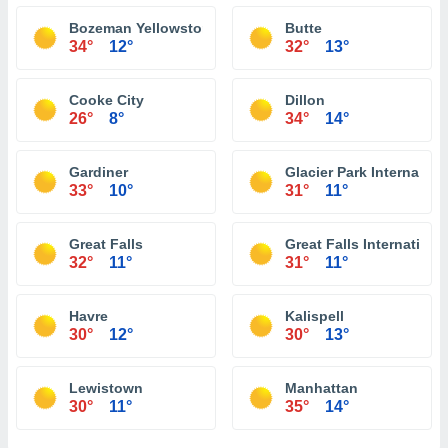
Bozeman Yellowstone International Airport
Butte
34°
12°
32°
13°
Cooke City
Dillon
26°
8°
34°
14°
Gardiner
Glacier Park Internationa
33°
10°
31°
11°
Great Falls
Great Falls International
32°
11°
31°
11°
Havre
Kalispell
30°
12°
30°
13°
Lewistown
Manhattan
30°
11°
35°
14°