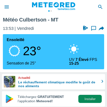
Météo Culbertson - MT
e
ntialité
13:53
Vendredi
...
enu de
o.com
Ensoleillé
o.com) a
23°
aré par
onnels
UV
7 Élevé
FPS
arantir
Sensation de 25°
15-25
té des
ions
. Vous
Actualité
accéder
Le réchauffement climatique modifie le goût de
e en
nos aliments
 les
Téléchargez
GRATUITEMENT
s :
Installer
l’application
Meteored!
r les