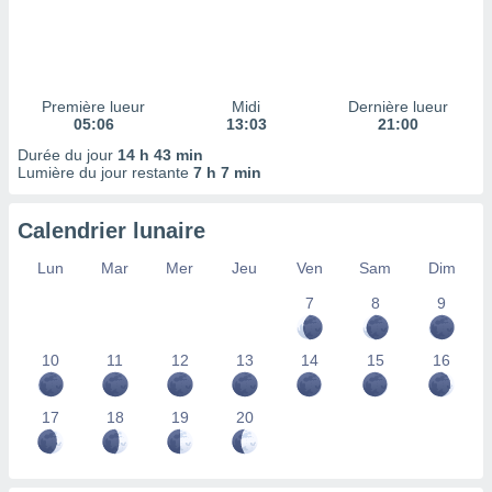
ires
ons le
ent des
es
 :
Première lueur
Midi
Dernière lueur
et/ou
05:06
13:03
21:00
 à des
Durée du jour
14 h 43 min
ions sur
Lumière du jour restante
7 h 7 min
eil,
des
limitées
Calendrier lunaire
nner la
Lun
Mar
Mer
Jeu
Ven
Sam
Dim
, créer
ils pour
7
8
9
ité
lisée,
10
11
12
13
14
15
16
des
our
nner des
17
18
19
20
és
lisées,
s profils
enus