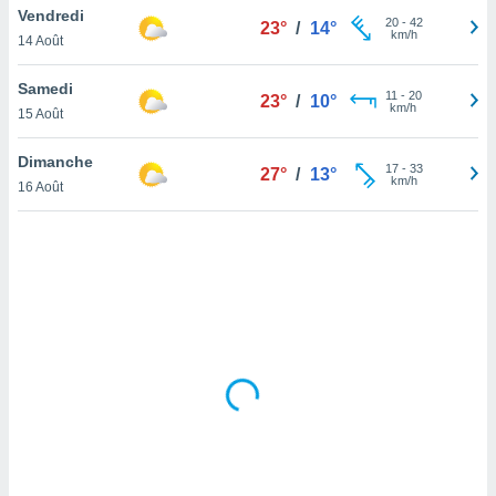
Vendredi
lisé en
20
-
42
23°
/
14°
km/h
 de
14 Août
. Vous
rouver
Samedi
11
-
20
23°
/
10°
km/h
15 Août
ations
re
Dimanche
que de
17
-
33
27°
/
13°
km/h
kies
16 Août
r votre
ement à
ment en
sur le
res des
kies
le au
page de
te web.
MENT,
 les