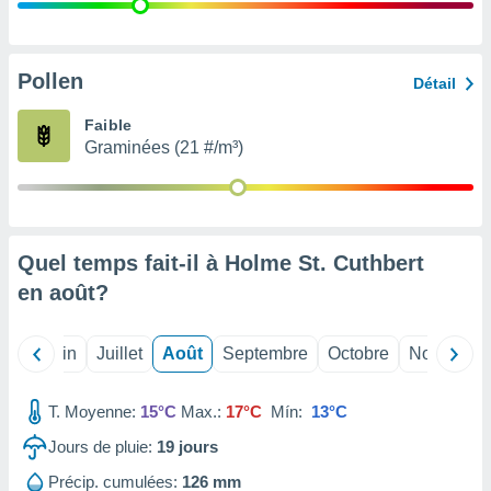
nées
lles sur
d'un
égitime,
Pollen
Détail
vous
vous
Faible
 Pour ce
Graminées (21 #/m³)
ous
etirer
ement
 opposer
Quel temps fait-il à Holme St. Cuthbert
ement
nées à
en
août
?
ment en
 sur «
res
» ou
Mai
Juin
Juillet
Août
Septembre
Octobre
Novembre
e
que de
kies
T. Moyenne:
15°C
Max.:
17°C
Mín:
13°C
ite web.
Jours de pluie:
19
jours
t nos
Précip. cumulées:
126 mm