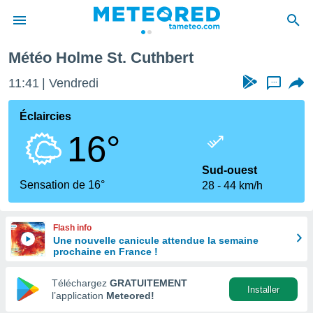
 Cuthbert
Météo Holme St. Cuthbert
e
ntialité
11:41
Vendredi
...
enu de
o.com
Éclaircies
o.com) a
16°
aré par
onnels
Sud-ouest
arantir
Sensation de 16°
28
44 km/h
té des
ions
. Vous
Flash info
accéder
Une nouvelle canicule attendue la semaine
e en
prochaine en France !
 les
Téléchargez
GRATUITEMENT
s :
Installer
l’application
Meteored!
r les