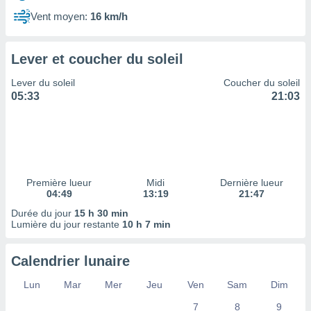
ires
ons le
Vent moyen:
16 km/h
ent des
es
 :
Lever et coucher du soleil
et/ou
Lever du soleil
Coucher du soleil
 à des
05:33
21:03
ions sur
eil,
des
limitées
nner la
, créer
Première lueur
Midi
Dernière lueur
ils pour
04:49
13:19
21:47
ité
Durée du jour
15 h 30 min
lisée,
Lumière du jour restante
10 h 7 min
des
our
nner des
Calendrier lunaire
és
lisées,
Lun
Mar
Mer
Jeu
Ven
Sam
Dim
s profils
7
8
9
enus