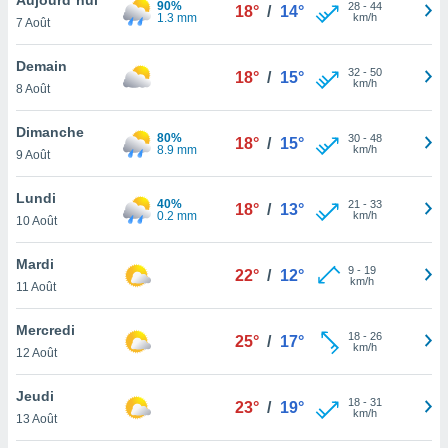
90%
n «
28
-
44
18°
/
14°
1.3 mm
km/h
7 Août
 et
r »,
cédez au
Demain
32
-
50
18°
/
15°
 et vous
km/h
8 Août
z
ation de
Dimanche
80%
30
-
48
18°
/
15°
8.9 mm
km/h
9 Août
qu'ils
 nous ou
aires,
Lundi
40%
21
-
33
18°
/
13°
0.2 mm
km/h
10 Août
nt de
t
Mardi
9
-
19
er le
22°
/
12°
km/h
11 Août
ement
te, ainsi
Mercredi
18
-
26
25°
/
17°
km/h
per un
12 Août
écifique
us
Jeudi
18
-
31
de la
23°
/
19°
km/h
13 Août
 et du