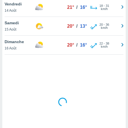
Vendredi
lisé en
18
-
31
21°
/
16°
km/h
 de
14 Août
. Vous
rouver
Samedi
20
-
36
20°
/
13°
km/h
15 Août
ations
re
Dimanche
que de
22
-
38
20°
/
16°
km/h
kies
16 Août
r votre
ement à
ment en
sur le
res des
kies
le au
page de
te web.
MENT,
 les