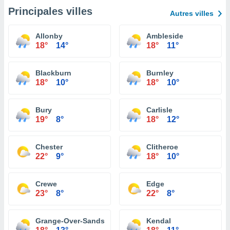
Principales villes
Autres villes
Allonby
Ambleside
18°
14°
18°
11°
Blackburn
Burnley
18°
10°
18°
10°
Bury
Carlisle
19°
8°
18°
12°
Chester
Clitheroe
22°
9°
18°
10°
Crewe
Edge
23°
8°
22°
8°
Grange-Over-Sands
Kendal