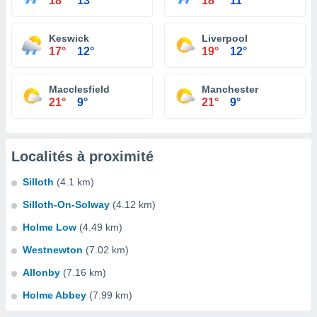
18°
13°
18°
11°
Keswick
Liverpool
17°
12°
19°
12°
Macclesfield
Manchester
21°
9°
21°
9°
Localités à proximité
Silloth
(4.1 km)
Silloth-On-Solway
(4.12 km)
Holme Low
(4.49 km)
Westnewton
(7.02 km)
Allonby
(7.16 km)
Holme Abbey
(7.99 km)