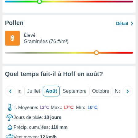
nées
lles sur
d'un
égitime,
Pollen
Détail
vous
vous
Élevé
 Pour ce
Graminées (76 #/m³)
ous
etirer
ement
 opposer
Quel temps fait-il à Hoff en
août
?
ement
nées à
ment en
Mai
Juin
Juillet
Août
Septembre
Octobre
Novembre
 sur «
res
» ou
e
T. Moyenne:
13°C
Max.:
17°C
Mín:
10°C
que de
kies
Jours de pluie:
18
jours
ite web.
Précip. cumulées:
110 mm
t nos
Vent moyen:
12 km/h