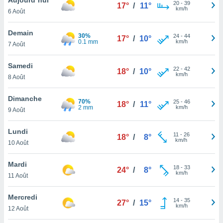
n «
20
-
39
17°
/
11°
km/h
6 Août
 et
r »,
cédez au
Demain
30%
24
-
44
17°
/
10°
 et vous
0.1 mm
km/h
7 Août
z
ation de
Samedi
22
-
42
18°
/
10°
km/h
8 Août
qu'ils
 nous ou
aires,
Dimanche
70%
25
-
46
18°
/
11°
2 mm
km/h
9 Août
nt de
t
Lundi
11
-
26
er le
18°
/
8°
km/h
10 Août
ement
te, ainsi
Mardi
18
-
33
24°
/
8°
km/h
per un
11 Août
écifique
us
Mercredi
14
-
35
de la
27°
/
15°
km/h
12 Août
 et du