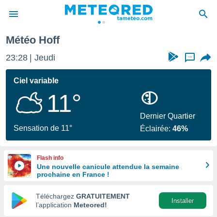
Météo Hoff
e
ntialité
23:28
Jeudi
...
enu de
o.com
Ciel variable
o.com) a
11°
aré par
onnels
Dernier Quartier
arantir
Sensation de 11°
Éclairée:
46%
té des
ions
. Vous
Flash info
accéder
Une nouvelle canicule attendue la semaine
e en
prochaine en France !
 les
Téléchargez
GRATUITEMENT
s :
Installer
l’application
Meteored!
r les