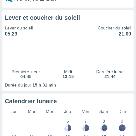
ires
ons le
ent des
Lever et coucher du soleil
es
 :
Lever du soleil
Coucher du soleil
et/ou
05:29
21:00
 à des
ions sur
eil,
des
limitées
Première lueur
Midi
Dernière lueur
nner la
04:45
13:15
21:44
, créer
ils pour
Durée du jour
15 h 31 min
ité
lisée,
Calendrier lunaire
des
our
Lun
Mar
Mer
Jeu
Ven
Sam
Dim
nner des
és
6
7
8
9
lisées,
s profils
enus