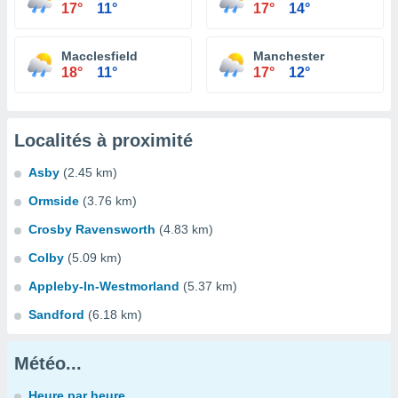
17°
11°
17°
14°
Macclesfield
Manchester
18°
11°
17°
12°
Localités à proximité
Asby
(2.45 km)
Ormside
(3.76 km)
Crosby Ravensworth
(4.83 km)
Colby
(5.09 km)
Appleby-In-Westmorland
(5.37 km)
Sandford
(6.18 km)
Météo...
Heure par heure