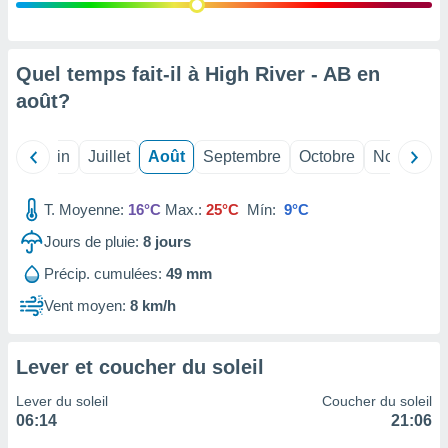
nées
lles sur
d'un
égitime,
Quel temps fait-il à High River - AB en
vous
août
?
vous
 Pour ce
ous
Mai
Juin
Juillet
Août
Septembre
Octobre
Novembre
etirer
ement
T. Moyenne:
16°C
Max.:
25°C
Mín:
9°C
 opposer
ement
Jours de pluie:
8
jours
nées à
Précip. cumulées:
49 mm
ment en
 sur «
Vent moyen:
8 km/h
res
» ou
e
que de
Lever et coucher du soleil
kies
ite web.
Lever du soleil
Coucher du soleil
06:14
21:06
t nos