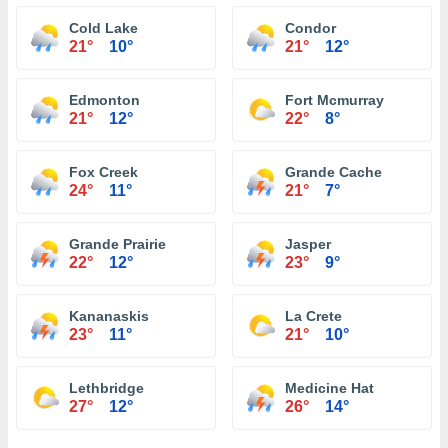
Cold Lake
Condor
21°
10°
21°
12°
Edmonton
Fort Mcmurray
21°
12°
22°
8°
Fox Creek
Grande Cache
24°
11°
21°
7°
Grande Prairie
Jasper
22°
12°
23°
9°
Kananaskis
La Crete
23°
11°
21°
10°
Lethbridge
Medicine Hat
27°
12°
26°
14°