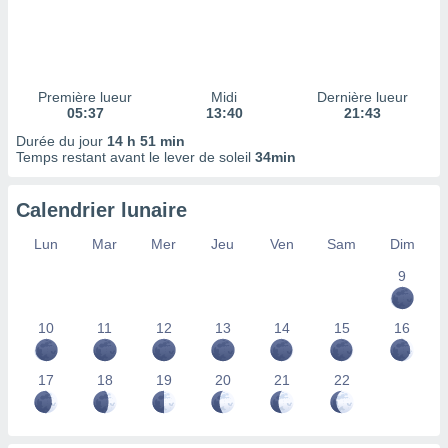
ires
ons le
ent des
es
 :
Première lueur
Midi
Dernière lueur
et/ou
05:37
13:40
21:43
 à des
Durée du jour
14 h 51 min
ions sur
Temps restant avant le lever de soleil
34min
eil,
des
limitées
Calendrier lunaire
nner la
Lun
Mar
Mer
Jeu
Ven
Sam
Dim
, créer
ils pour
9
ité
lisée,
10
11
12
13
14
15
16
des
our
nner des
17
18
19
20
21
22
és
lisées,
s profils
enus