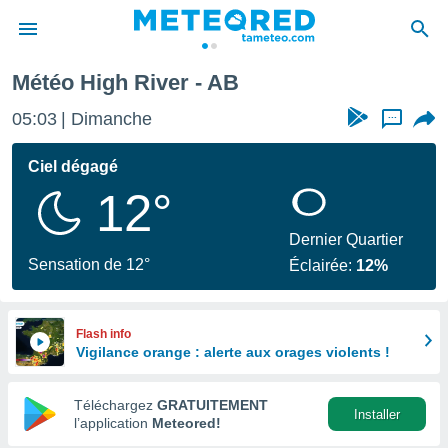
Météo High River - AB
e
ntialité
05:03
Dimanche
...
enu de
o.com
Ciel dégagé
o.com) a
12°
aré par
onnels
Dernier Quartier
arantir
Sensation de 12°
Éclairée:
12%
té des
ions
. Vous
accéder
Flash info
e en
Vigilance orange : alerte aux orages violents !
 les
Téléchargez
GRATUITEMENT
s :
Installer
l’application
Meteored!
r les