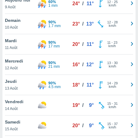
60%
n «
12
-
25
24°
/
11°
1 mm
km/h
9 Août
 et
r »,
cédez au
Demain
90%
12
-
28
23°
/
13°
 et vous
1.7 mm
km/h
10 Août
z
ation de
Mardi
90%
11
-
23
20°
/
11°
17 mm
km/h
11 Août
qu'ils
 nous ou
aires,
Mercredi
90%
13
-
30
16°
/
12°
21 mm
km/h
12 Août
nt de
t
Jeudi
90%
14
-
29
er le
18°
/
11°
4.5 mm
km/h
13 Août
ement
te, ainsi
Vendredi
15
-
31
19°
/
9°
km/h
per un
14 Août
écifique
us
Samedi
15
-
37
de la
20°
/
9°
km/h
15 Août
 et du