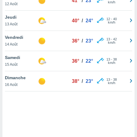
41°
/
23°
km/h
12 Août
lisé en
 de
. Vous
Jeudi
12
-
40
40°
/
24°
rouver
km/h
13 Août
ations
Vendredi
re
13
-
42
36°
/
23°
km/h
14 Août
que de
kies
r votre
Samedi
13
-
38
36°
/
22°
ement à
km/h
15 Août
ment en
sur le
Dimanche
13
-
38
38°
/
23°
km/h
16 Août
res des
kies
le au
page de
te web.
MENT,
 les