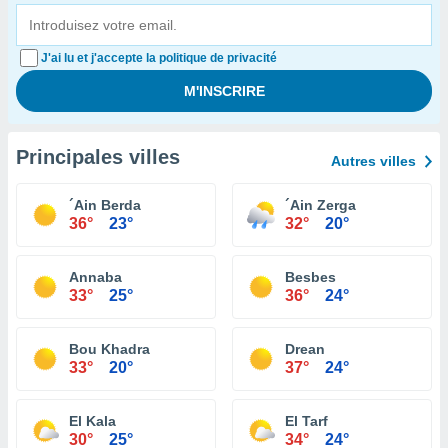
J'ai lu et j'accepte la politique de privacité
Principales villes
Autres villes
´Ain Berda
´Ain Zerga
36°
23°
32°
20°
Annaba
Besbes
33°
25°
36°
24°
Bou Khadra
Drean
33°
20°
37°
24°
El Kala
El Tarf
30°
25°
34°
24°