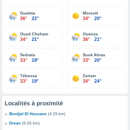
Guelma
Morsott
36°
22°
34°
20°
Oued Cheham
Ouenza
34°
21°
36°
21°
Sedrata
Souk Ahras
33°
19°
33°
20°
Tébessa
Zerizer
33°
19°
34°
24°
Localités à proximité
Bordjel El Hassane
(4.29 km)
Drean
(6.05 km)