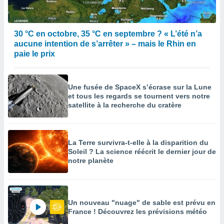
30 °C en octobre, 35 °C en septembre ? « L’été n’a
aucune intention de s’arrêter » – mais le Rhin en
paie le prix
Une fusée de SpaceX s’écrase sur la Lune
et tous les regards se tournent vers notre
satellite à la recherche du cratère
La Terre survivra-t-elle à la disparition du
Soleil ? La science réécrit le dernier jour de
notre planète
Un nouveau "nuage" de sable est prévu en
France ! Découvrez les prévisions météo