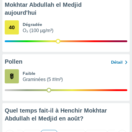
nées
Mokhtar Abdullah el Medjid
lles sur
aujourd'hui
d'un
égitime,
Dégradée
vous
40
O₃ (100 µg/m³)
vous
 Pour ce
ous
etirer
ement
Pollen
Détail
 opposer
ement
Faible
nées à
Graminées (5 #/m³)
ment en
 sur «
res
» ou
e
que de
Quel temps fait-il à Henchir Mokhtar
kies
ite web.
Abdullah el Medjid en
août
?
t nos