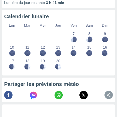
Lumière du jour restante
3 h 41 min
lisés,
des
our
Calendrier lunaire
nner des
s
Lun
Mar
Mer
Jeu
Ven
Sam
Dim
lisés,
7
8
9
la
ance des
s,
10
11
12
13
14
15
16
la
ance des
s,
17
18
19
20
dre les
par le
ques ou
Partager les prévisions météo
inaisons
ées
nt de
tes
,
er et
r les