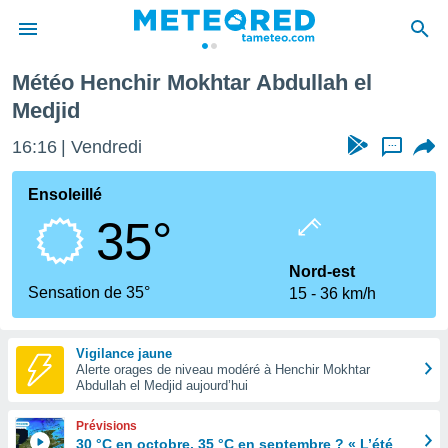
el Medjid
Météo Henchir Mokhtar Abdullah el
e
Medjid
ntialité
enu de
16:16
Vendredi
...
o.com
o.com) a
Ensoleillé
aré par
35°
onnels
arantir
Nord-est
té des
Sensation de 35°
ions
15
36 km/h
. Vous
accéder
e en
Vigilance jaune
 les
Alerte orages de niveau modéré à Henchir Mokhtar
Abdullah el Medjid aujourd’hui
s :
Prévisions
30 °C en octobre, 35 °C en septembre ? « L’été
r les