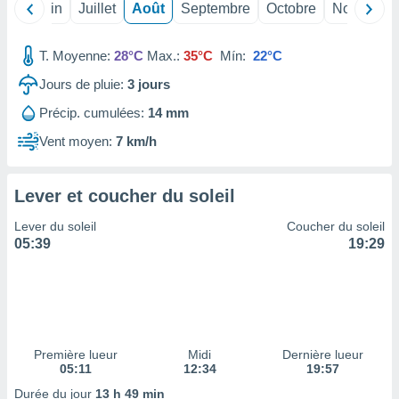
ires
Mai
Juin
Juillet
Août
Septembre
Octobre
Novembre
ons le
ent des
es
T. Moyenne:
28°C
Max.:
35°C
Mín:
22°C
 :
Jours de pluie:
3
jours
et/ou
 à des
Précip. cumulées:
14 mm
ions sur
Vent moyen:
7 km/h
eil,
des
limitées
Lever et coucher du soleil
nner la
Lever du soleil
Coucher du soleil
, créer
05:39
19:29
ils pour
ité
lisée,
des
our
nner des
és
Première lueur
Midi
Dernière lueur
lisées,
05:11
12:34
19:57
s profils
Durée du jour
13 h 49 min
enus