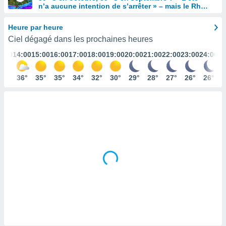
n’a aucune intention de s’arrêter » – mais le Rhin
s et
en paie le prix
r
Heure par heure
tement
Ciel dégagé dans les prochaines heures
cité
ue
3:00
14:00
15:00
16:00
17:00
18:00
19:00
20:00
21:00
22:00
23:00
24:00
lisée,
ACCEPTER
ur des
ET
36°
36°
35°
35°
34°
32°
30°
29°
28°
27°
26°
26°
ions
CONTINUER
es par le
 cookies
PARAMÈTRES
gies
es, nous
de
 notre
afin de
r à vous
r
ment des
 de très
alité.
ant sur