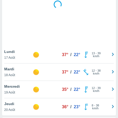
logies
e
s
tez pas
ation de
, vous
z à
à notre
Lundi
13
-
39
.com.
37°
/
22°
km/h
17 Août
 cas,
us
ns que
Mardi
12
-
38
37°
/
22°
s
km/h
18 Août
ires
Mercredi
12
-
39
urer la
35°
/
22°
km/h
19 Août
on sur le
 seront
Jeudi
, et que
8
-
38
36°
/
23°
km/h
ies ne
20 Août
as