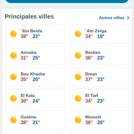
Principales villes
Autres villes
´Ain Berda
´Ain Zerga
38°
22°
34°
19°
Annaba
Besbes
31°
25°
36°
23°
Bou Khadra
Drean
35°
20°
37°
23°
El Kala
El Tarf
30°
24°
34°
23°
Guelma
Morsott
38°
21°
36°
20°