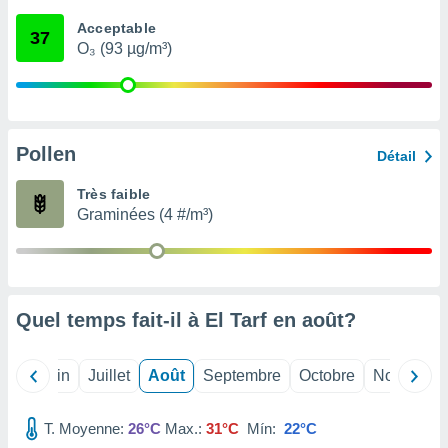
nées
Acceptable
lles sur
37
O₃ (93 µg/m³)
d'un
égitime,
vous
vous
 Pour ce
ous
Pollen
Détail
etirer
Très faible
ement
Graminées (4 #/m³)
 opposer
ement
nées à
ment en
 sur «
res
» ou
Quel temps fait-il à El Tarf en
août
?
e
que de
kies
Mai
Juin
Juillet
Août
Septembre
Octobre
Novembre
ite web.
T. Moyenne:
26°C
Max.:
31°C
Mín:
22°C
t nos