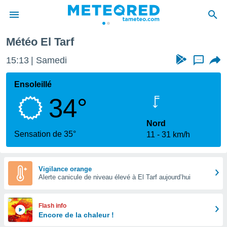
Météo El Tarf
e
ntialité
15:13
Samedi
...
enu de
o.com
Ensoleillé
o.com) a
34°
aré par
onnels
Nord
arantir
Sensation de 35°
11
31 km/h
té des
ions
. Vous
accéder
Vigilance orange
e en
Alerte canicule de niveau élevé à El Tarf aujourd’hui
 les
s :
Flash info
Encore de la chaleur !
r les