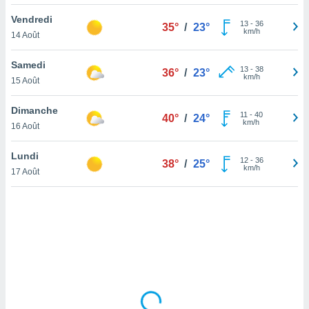
lisé en
Vendredi
 de
13
-
36
35°
/
23°
km/h
14 Août
. Vous
rouver
Samedi
13
-
38
36°
/
23°
ations
km/h
15 Août
re
que de
Dimanche
kies
11
-
40
40°
/
24°
km/h
16 Août
r votre
ement à
ment en
Lundi
12
-
36
38°
/
25°
sur le
km/h
17 Août
res des
kies
le au
page de
te web.
MENT,
 les