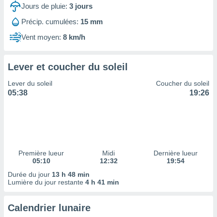
ires
Jours de pluie:
3
jours
ons le
ent des
Précip. cumulées:
15 mm
es
Vent moyen:
8 km/h
 :
et/ou
 à des
Lever et coucher du soleil
ions sur
eil,
Lever du soleil
Coucher du soleil
des
05:38
19:26
limitées
nner la
, créer
ils pour
ité
lisée,
Première lueur
Midi
Dernière lueur
05:10
12:32
19:54
des
our
Durée du jour
13 h 48 min
nner des
Lumière du jour restante
4 h 41 min
és
lisées,
Calendrier lunaire
s profils
enus