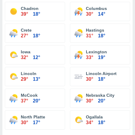
Chadron
Columbus
39°
18°
30°
14°
Crete
Hastings
27°
18°
31°
18°
Iowa
Lexington
32°
12°
33°
19°
Lincoln
Lincoln Airport
29°
13°
30°
18°
McCook
Nebraska City
37°
20°
30°
20°
North Platte
Ogallala
30°
17°
34°
18°