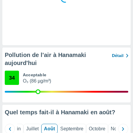
tre
ement,
enaires
s des
 des
nts
 ou des
gies
Pollution de l'air à Hanamaki
Détail
es pour
aujourd'hui
 accéder
r des
Acceptable
34
lles
O₃ (86 µg/m³)
ue votre
r ce site
 IP et
ifiants
Quel temps fait-il à Hanamaki en
août
?
es.
eurs
Mai
Juin
Juillet
Août
Septembre
Octobre
Novembre
traiter