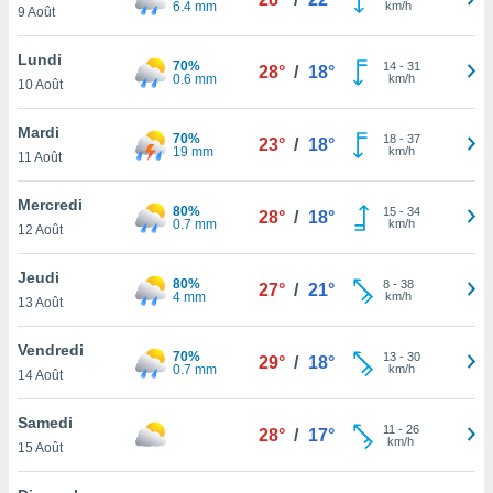
6.4 mm
km/h
n «
9 Août
 et
r »,
Lundi
70%
14
-
31
cédez au
28°
/
18°
0.6 mm
km/h
10 Août
 et vous
z
Mardi
ation de
70%
18
-
37
23°
/
18°
19 mm
km/h
11 Août
qu'ils
 nous ou
Mercredi
80%
15
-
34
28°
/
18°
aires,
0.7 mm
km/h
12 Août
nt de
Jeudi
t
80%
8
-
38
27°
/
21°
4 mm
km/h
er le
13 Août
ement
te, ainsi
Vendredi
70%
13
-
30
29°
/
18°
0.7 mm
km/h
14 Août
per un
écifique
Samedi
us
11
-
26
28°
/
17°
km/h
de la
15 Août
 et du