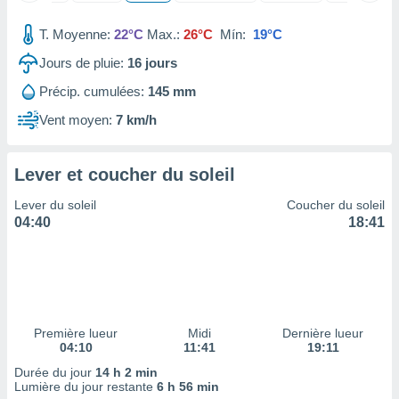
nées
lles sur
T. Moyenne:
22°C
Max.:
26°C
Mín:
19°C
d'un
égitime,
Jours de pluie:
16
jours
vous
Précip. cumulées:
145 mm
vous
 Pour ce
Vent moyen:
7 km/h
ous
etirer
Lever et coucher du soleil
ement
 opposer
Lever du soleil
Coucher du soleil
ement
04:40
18:41
nées à
ment en
 sur «
res
» ou
e
que de
kies
Première lueur
Midi
Dernière lueur
04:10
11:41
19:11
ite web.
Durée du jour
14 h 2 min
t nos
Lumière du jour restante
6 h 56 min