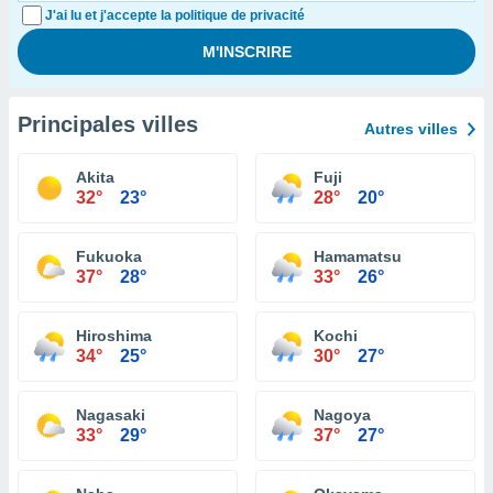
J'ai lu et j'accepte la politique de privacité
Principales villes
Autres villes
Akita
Fuji
32°
23°
28°
20°
Fukuoka
Hamamatsu
37°
28°
33°
26°
Hiroshima
Kochi
34°
25°
30°
27°
Nagasaki
Nagoya
33°
29°
37°
27°