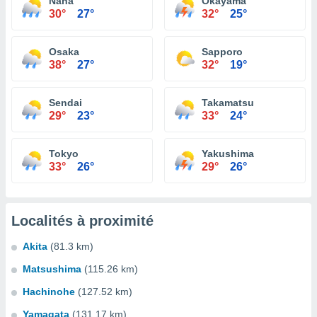
Naha
Okayama
30°
27°
32°
25°
Osaka
Sapporo
38°
27°
32°
19°
Sendai
Takamatsu
29°
23°
33°
24°
Tokyo
Yakushima
33°
26°
29°
26°
Localités à proximité
Akita
(81.3 km)
Matsushima
(115.26 km)
Hachinohe
(127.52 km)
Yamagata
(131.17 km)