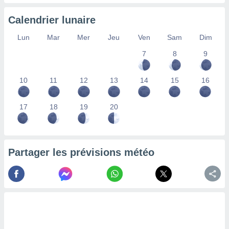
ires
ons le
Calendrier lunaire
ent des
es
Lun
Mar
Mer
Jeu
Ven
Sam
Dim
 :
et/ou
7
8
9
 à des
ions sur
10
11
12
13
14
15
16
eil,
des
limitées
17
18
19
20
nner la
, créer
ils pour
ité
Partager les prévisions météo
lisée,
des
our
nner des
és
lisées,
s profils
enus