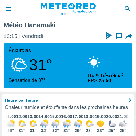
Météo Hanamaki
e
ntialité
12:15
Vendredi
...
enu de
o.com
Éclaircies
o.com) a
31°
aré par
onnels
UV
9 Très élevé!
arantir
Sensation de 37°
FPS
25-50
té des
ions
. Vous
Heure par heure
accéder
e en
Chaleur humide et étouffante dans les prochaines heures
 les
:00
11:00
12:00
13:00
14:00
15:00
16:00
17:00
18:00
19:00
20:00
21:00
22:
s :
8°
29°
31°
31°
32°
32°
31°
29°
28°
26°
25°
25°
25
r les