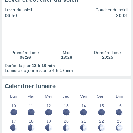
ires
ons le
Lever du soleil
Coucher du soleil
ent des
06:50
20:01
es
 :
et/ou
 à des
ions sur
eil,
Première lueur
Midi
Dernière lueur
des
06:26
13:26
20:25
limitées
Durée du jour
13 h 10 min
Lumière du jour restante
4 h 17 min
nner la
, créer
ils pour
Calendrier lunaire
ité
lisée,
Lun
Mar
Mer
Jeu
Ven
Sam
Dim
des
our
10
11
12
13
14
15
16
nner des
és
17
18
19
20
21
22
23
lisées,
s profils
enus