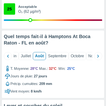
nées
Acceptable
lles sur
25
O₃ (62 µg/m³)
d'un
égitime,
vous
vous
 Pour ce
ous
Quel temps fait-il à Hamptons At Boca
etirer
Raton - FL en
août
?
ement
 opposer
Mai
Juin
Juillet
Août
Septembre
Octobre
Novembre
ement
nées à
ment en
T. Moyenne:
28°C
Max.:
32°C
Mín:
25°C
 sur «
res
» ou
Jours de pluie:
27
jours
e
Précip. cumulées:
209 mm
que de
kies
Vent moyen:
8 km/h
ite web.
t nos
Lever et coucher du soleil