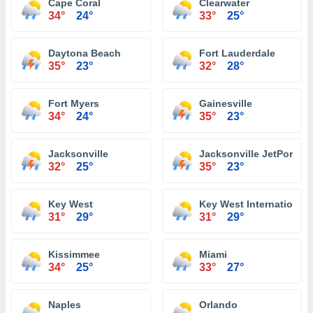
Cape Coral
Clearwater
34°
24°
33°
25°
Daytona Beach
Fort Lauderdale
35°
23°
32°
28°
Fort Myers
Gainesville
34°
24°
35°
23°
Jacksonville
Jacksonville JetPort at 
32°
25°
35°
23°
Key West
Key West International 
31°
29°
31°
29°
Kissimmee
Miami
34°
25°
33°
27°
Naples
Orlando