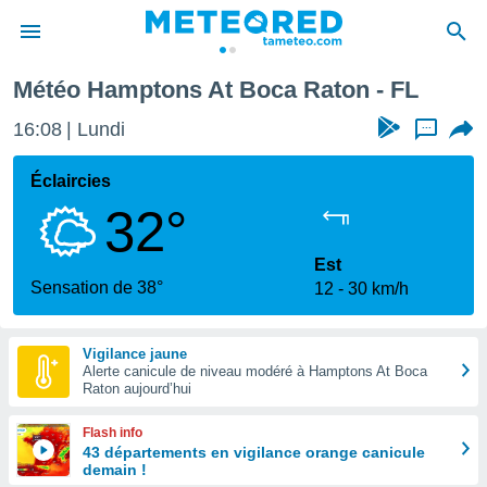
Météo Hamptons At Boca Raton - FL
e
ntialité
16:08
Lundi
...
enu de
o.com
Éclaircies
o.com) a
32°
aré par
onnels
Est
arantir
Sensation de 38°
12
30 km/h
té des
ions
. Vous
Vigilance jaune
accéder
Alerte canicule de niveau modéré à Hamptons At Boca
e en
Raton aujourd’hui
 les
Flash info
s :
43 départements en vigilance orange canicule
demain !
r les