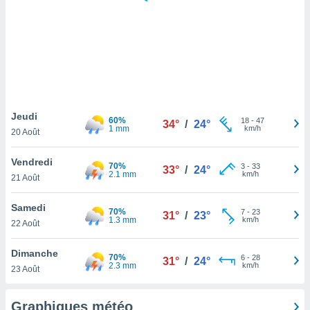
logies
e
s
tez pas
ation de
, vous
z à
à notre
Jeudi
60%
18
-
47
34°
/
24°
1 mm
km/h
20 Août
.com.
 cas,
Vendredi
70%
3
-
33
us
33°
/
24°
2.1 mm
km/h
21 Août
ns que
s
Samedi
70%
7
-
23
31°
/
23°
ires
1.3 mm
km/h
22 Août
urer la
on sur le
Dimanche
70%
6
-
28
 seront
31°
/
24°
2.3 mm
km/h
23 Août
, et que
ies ne
as
Graphiques météo