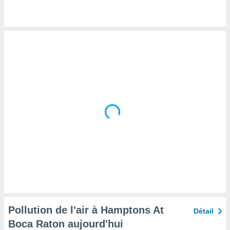
tre
ement,
enaires
s des
 des
nts
 ou des
gies
es pour
 accéder
r des
lles
ue votre
r ce site
 IP et
ifiants
es.
Pollution de l'air à Hamptons At
Détail
eurs
Boca Raton aujourd'hui
traiter