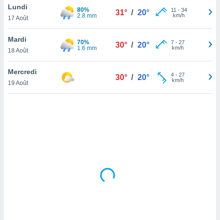
Lundi
lisé en
80%
11
-
34
31°
/
20°
2.8 mm
km/h
 de
17 Août
. Vous
rouver
Mardi
70%
7
-
27
30°
/
20°
1.6 mm
km/h
18 Août
ations
re
Mercredi
que de
4
-
27
30°
/
20°
km/h
kies
19 Août
r votre
ement à
ment en
sur le
res des
kies
le au
page de
te web.
MENT,
 les