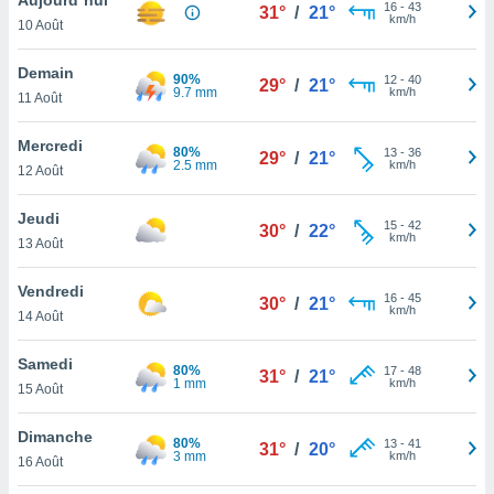
n «
16
-
43
31°
/
21°
km/h
10 Août
 et
r »,
cédez au
Demain
90%
12
-
40
29°
/
21°
 et vous
9.7 mm
km/h
11 Août
z
ation de
Mercredi
80%
13
-
36
29°
/
21°
2.5 mm
km/h
12 Août
qu'ils
 nous ou
aires,
Jeudi
15
-
42
30°
/
22°
km/h
13 Août
nt de
t
Vendredi
16
-
45
er le
30°
/
21°
km/h
14 Août
ement
te, ainsi
Samedi
80%
17
-
48
31°
/
21°
1 mm
km/h
per un
15 Août
écifique
us
Dimanche
80%
13
-
41
de la
31°
/
20°
3 mm
km/h
16 Août
 et du