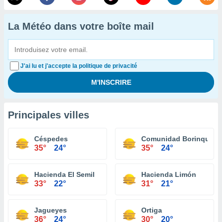
La Météo dans votre boîte mail
J'ai lu et j'accepte la politique de privacité
Principales villes
Céspedes
Comunidad Borinquen
35°
24°
35°
24°
Hacienda El Semil
Hacienda Limón
33°
22°
31°
21°
Jagueyes
Ortiga
36°
24°
30°
20°