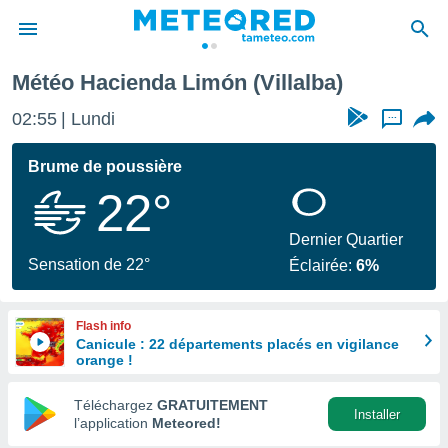
Météo Hacienda Limón (Villalba)
e
ntialité
02:55
Lundi
...
enu de
o.com
Brume de poussière
o.com) a
22°
aré par
onnels
Dernier Quartier
arantir
Sensation de 22°
Éclairée:
6%
té des
ions
. Vous
Flash info
accéder
Canicule : 22 départements placés en vigilance
e en
orange !
 les
Téléchargez
GRATUITEMENT
s :
Installer
l’application
Meteored!
r les