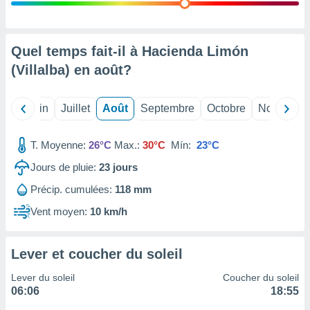
nées
lles sur
d'un
égitime,
Quel temps fait-il à Hacienda Limón
vous
(Villalba) en
août
?
vous
 Pour ce
ous
Mai
Juin
Juillet
Août
Septembre
Octobre
Novembre
etirer
ement
T. Moyenne:
26°C
Max.:
30°C
Mín:
23°C
 opposer
ement
Jours de pluie:
23
jours
nées à
Précip. cumulées:
118 mm
ment en
 sur «
Vent moyen:
10 km/h
res
» ou
e
que de
Lever et coucher du soleil
kies
ite web.
Lever du soleil
Coucher du soleil
06:06
18:55
t nos