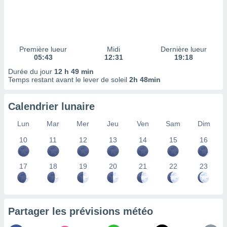
ires
ons le
ent des
es
 :
Première lueur
Midi
Dernière lueur
et/ou
05:43
12:31
19:18
 à des
Durée du jour
12 h 49 min
ions sur
Temps restant avant le lever de soleil
2h 48min
eil,
des
limitées
Calendrier lunaire
nner la
Lun
Mar
Mer
Jeu
Ven
Sam
Dim
, créer
ils pour
10
11
12
13
14
15
16
ité
lisée,
17
18
19
20
21
22
23
des
our
nner des
és
lisées,
Partager les prévisions météo
s profils
enus