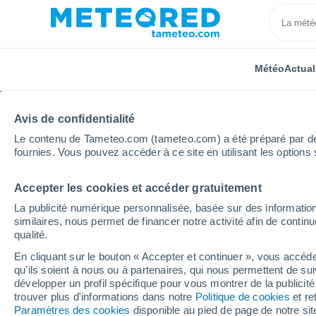
Météo
Actual
Avis de confidentialité
Le contenu de Tameteo.com (tameteo.com) a été préparé par des 
fournies. Vous pouvez accéder à ce site en utilisant les options 
Accepter les cookies et accéder gratuitement
Accueil
Pays de la Loire
Loire-Atlantique
Guéme
La publicité numérique personnalisée, basée sur des information
similaires, nous permet de financer notre activité afin de conti
Météo Guémené-Penfa
qualité.
En cliquant sur le bouton « Accepter et continuer », vous accéde
05:42
Jeudi
qu'ils soient à nous ou à partenaires, qui nous permettent de sui
développer un profil spécifique pour vous montrer de la publicit
trouver plus d'informations dans notre
Politique de cookies
et re
Ciel variable
Paramètres des cookies
disponible au pied de page de notre si