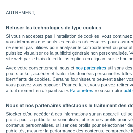
16°
AUTREMENT,
Dernier Qu
Refuser les technologies de type cookies
Éclairée:
4
Sensation de 16°
Si vous n'acceptez pas l'installation de cookies, vous continu
vous informons que seuls les cookies nécessaires pour assurer la
ne seront pas utilisés pour analyser le comportement ou pour af
puissiez visualiser de la publicité générale non personnalisée. V
Flash info
site web par le biais de cette inscription en cliquant sur le bouto
Découvrez la tendance météo entre août et oc
Avec votre consentement, nous et
nos partenaires
utilisons des
pour stocker, accéder et traiter des données personnelles telles 
Météo 1 - 7 jours
Heure par heure
Actualité
Carte
identifiants de cookies. Certains fournisseurs peuvent traiter vo
vous pouvez vous opposer. Pour ce faire, vous pouvez retirer
à tout moment en cliquant sur «
Paramètres
» ou sur notre
poli
Demain
Samedi
D
Aujourd´hui
Nous et nos partenaires effectuons le traitement des d
7 Août
8 Août
6 Août
Stocker et/ou accéder à des informations sur un appareil, utilise
profils pour la publicité personnalisée, utiliser des profils pour 
contenus personnalisés, utiliser des profils pour sélectionner
publicités, mesurer la performance des contenus, comprendre le