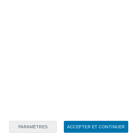
Calendrier lunaire
Lun
Mar
Mer
Jeu
Ven
Sam
Dim
6
7
8
9
10
11
12
13
14
15
16
17
18
19
PARAMÈTRES
ACCEPTER ET CONTINUER