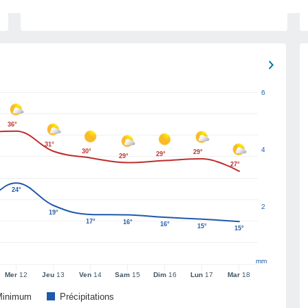
6
36°
31°
4
30°
29°
29°
29°
27°
24°
2
19°
17°
16°
16°
15°
15°
mm
Mer
12
Jeu
13
Ven
14
Sam
15
Dim
16
Lun
17
Mar
18
Minimum
Précipitations