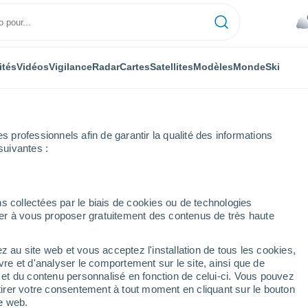
ités
Vidéos
Vigilance
Radar
Cartes
Satellites
Modèles
Monde
Ski
professionnels afin de garantir la qualité des informations
suivantes :
né-Penfao
s collectées par le biais de cookies ou de technologies
nuer à vous proposer gratuitement des contenus de très haute
o
z au site web et vous acceptez l'installation de tous les cookies,
...
vre et d'analyser le comportement sur le site, ainsi que de
é et du contenu personnalisé en fonction de celui-ci. Vous pouvez
Heure par heure
tirer votre consentement à tout moment en cliquant sur le bouton
Ciel nuageux dans les
te web.
prochaines heures