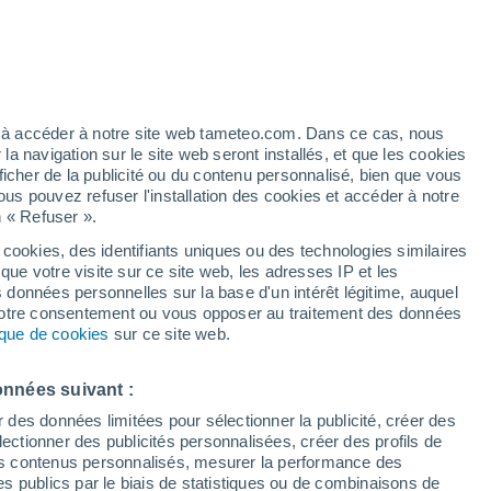
artier
6%
ez à accéder à notre site web tameteo.com. Dans ce cas, nous
 navigation sur le site web seront installés, et que les cookies
ficher de la publicité ou du contenu personnalisé, bien que vous
ous pouvez refuser l'installation des cookies et accéder à notre
n « Refuser ».
tobre
 cookies, des identifiants uniques ou des technologies similaires
que votre visite sur ce site web, les adresses IP et les
 de couverture nuageuse
Radar de pluie
Satellites
Modèles
s données personnelles sur la base d'un intérêt légitime, auquel
 votre consentement ou vous opposer au traitement des données
tique de cookies
sur ce site web.
imanche
Lundi
Mardi
Mercredi
onnées suivant :
9 Août
10 Août
11 Août
12 Août
r des données limitées pour sélectionner la publicité, créer des
sélectionner des publicités personnalisées, créer des profils de
 des contenus personnalisés, mesurer la performance des
s publics par le biais de statistiques ou de combinaisons de