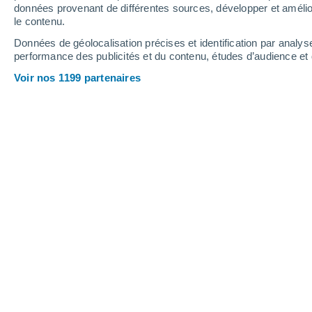
données provenant de différentes sources, développer et amélior
le contenu.
27°
/
13°
32°
/
16°
25°
/
15°
Données de géolocalisation précises et identification par analys
performance des publicités et du contenu, études d’audience e
15
-
27
km/h
13
-
28
km/h
16
17
-
34
km/h
Voir nos 1199 partenaires
Météo Guémené-Penfao aujourd´hui
,
Ciel variable
16°
06:00
T. ressentie
16°
Éclaircies
16°
07:00
T. ressentie
16°
Éclaircies
16°
08:00
T. ressentie
16°
Ciel variable
17°
09:00
T. ressentie
17°