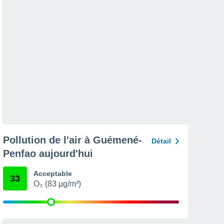
Pollution de l'air à Guémené-
Détail
Penfao aujourd'hui
Acceptable
33
O₃ (83 µg/m³)