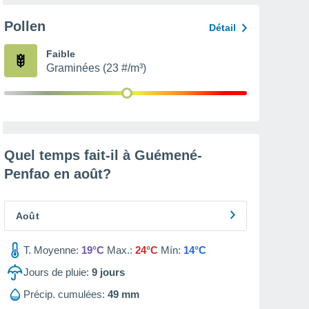
Pollen
Détail
Faible
Graminées (23 #/m³)
Quel temps fait-il à Guémené-
Penfao en
août
?
Août
T. Moyenne:
19°C
Max.:
24°C
Mín:
14°C
Jours de pluie:
9
jours
Précip. cumulées:
49 mm