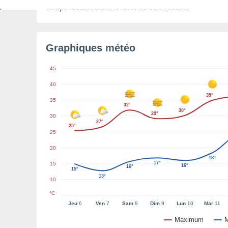
Temps restant avant le lever de soleil
33min
Graphiques météo
45
40
35°
35
32°
30°
29°
30
27°
25°
25
20
18°
17°
15
16°
16°
15°
13°
10
°C
Jeu
6
Ven
7
Sam
8
Dim
9
Lun
10
Mar
11
Maximum