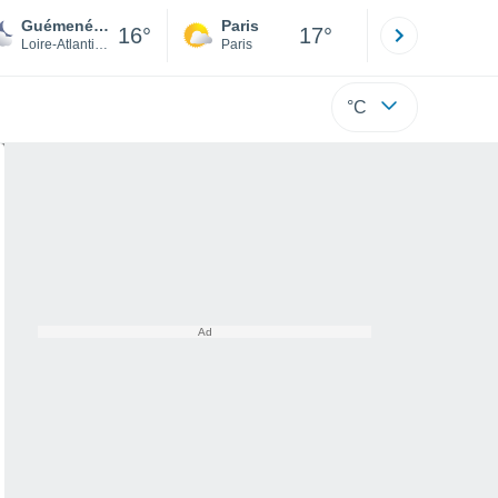
Guémené-Penfao
Paris
Montpelli
16°
17°
Loire-Atlantique
Paris
Hérault
°C