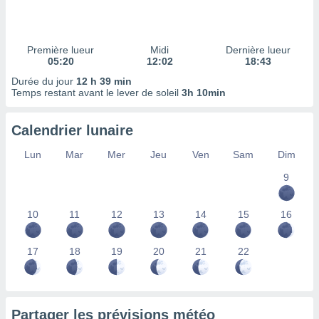
ires
ons le
ent des
es
Première lueur
Midi
Dernière lueur
 :
05:20
12:02
18:43
et/ou
Durée du jour
12 h 39 min
 à des
Temps restant avant le lever de soleil
3h 10min
ions sur
eil,
Calendrier lunaire
des
limitées
Lun
Mar
Mer
Jeu
Ven
Sam
Dim
nner la
9
, créer
ils pour
ité
10
11
12
13
14
15
16
lisée,
des
our
17
18
19
20
21
22
nner des
és
lisées,
s profils
Partager les prévisions météo
enus