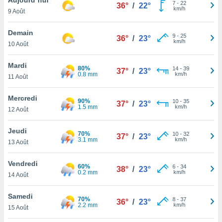
n «
7
-
22
36°
/
22°
km/h
9 Août
 et
r »,
cédez au
Demain
9
-
25
36°
/
23°
 et vous
km/h
10 Août
z
ation de
Mardi
80%
14
-
39
37°
/
23°
0.8 mm
km/h
11 Août
qu'ils
 nous ou
aires,
Mercredi
90%
10
-
35
37°
/
23°
1.5 mm
km/h
12 Août
nt de
t
Jeudi
70%
10
-
32
er le
37°
/
23°
3.1 mm
km/h
13 Août
ement
te, ainsi
Vendredi
60%
6
-
34
38°
/
23°
0.2 mm
km/h
per un
14 Août
écifique
us
Samedi
70%
8
-
37
de la
36°
/
23°
2.2 mm
km/h
15 Août
 et du