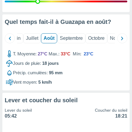
nées
lles sur
d'un
égitime,
Quel temps fait-il à Guazapa en
août
?
vous
vous
 Pour ce
Mai
Juin
Juillet
Août
Septembre
Octobre
Novembre
ous
etirer
T. Moyenne:
27°C
Max.:
33°C
Mín:
23°C
ement
Jours de pluie:
18
jours
 opposer
ement
Précip. cumulées:
95 mm
nées à
ment en
Vent moyen:
5 km/h
 sur «
res
» ou
e
Lever et coucher du soleil
que de
kies
Lever du soleil
Coucher du soleil
ite web.
05:42
18:21
t nos