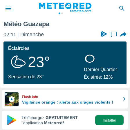
pa
Météo Guazapa
e
ntialité
02:11
Dimanche
...
enu de
o.com
Éclaircies
o.com) a
23°
aré par
onnels
Dernier Quartier
arantir
Sensation de 23°
Éclairée:
12%
té des
ions
. Vous
accéder
Flash info
e en
Vigilance orange : alerte aux orages violents !
 les
Téléchargez
GRATUITEMENT
s :
Installer
l’application
Meteored!
r les