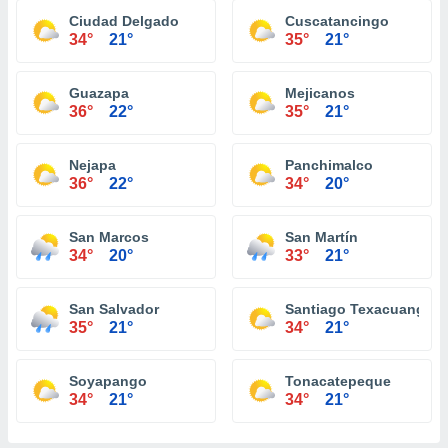
Ciudad Delgado
Cuscatancingo
34°
21°
35°
21°
Guazapa
Mejicanos
36°
22°
35°
21°
Nejapa
Panchimalco
36°
22°
34°
20°
San Marcos
San Martín
34°
20°
33°
21°
San Salvador
Santiago Texacuangos
35°
21°
34°
21°
Soyapango
Tonacatepeque
34°
21°
34°
21°