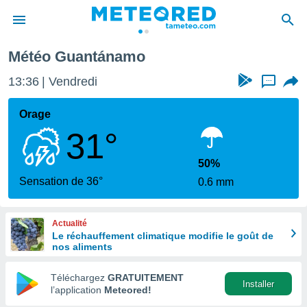
Météo Guantánamo
e
ntialité
13:36
Vendredi
...
enu de
o.com
Orage
o.com) a
31°
aré par
onnels
50%
arantir
Sensation de 36°
0.6 mm
té des
ions
. Vous
Actualité
accéder
Le réchauffement climatique modifie le goût de
e en
nos aliments
 les
Téléchargez
GRATUITEMENT
s :
Installer
l’application
Meteored!
r les