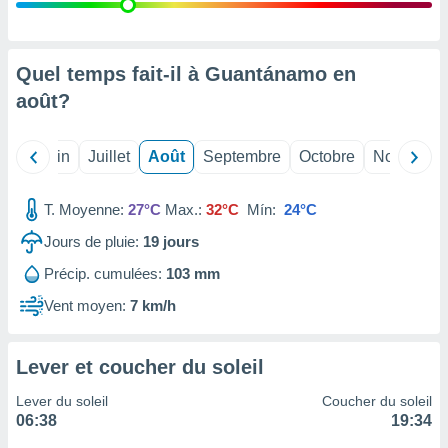
nées
lles sur
d'un
égitime,
Quel temps fait-il à Guantánamo en
vous
août
?
vous
 Pour ce
ous
Mai
Juin
Juillet
Août
Septembre
Octobre
Novembre
etirer
ement
T. Moyenne:
27°C
Max.:
32°C
Mín:
24°C
 opposer
ement
Jours de pluie:
19
jours
nées à
Précip. cumulées:
103 mm
ment en
 sur «
Vent moyen:
7 km/h
res
» ou
e
que de
Lever et coucher du soleil
kies
ite web.
Lever du soleil
Coucher du soleil
06:38
19:34
t nos