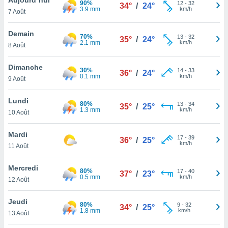
90%
n «
12
-
32
34°
/
24°
3.9 mm
km/h
7 Août
 et
r »,
cédez au
Demain
70%
13
-
32
35°
/
24°
 et vous
2.1 mm
km/h
8 Août
z
ation de
Dimanche
30%
14
-
33
36°
/
24°
0.1 mm
km/h
9 Août
qu'ils
 nous ou
aires,
Lundi
80%
13
-
34
35°
/
25°
1.3 mm
km/h
10 Août
nt de
t
Mardi
17
-
39
er le
36°
/
25°
km/h
11 Août
ement
te, ainsi
Mercredi
80%
17
-
40
37°
/
23°
0.5 mm
km/h
per un
12 Août
écifique
us
Jeudi
80%
9
-
32
de la
34°
/
25°
1.8 mm
km/h
13 Août
 et du