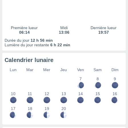
ires
ons le
ent des
es
 :
Première lueur
Midi
Dernière lueur
et/ou
06:14
13:06
19:57
 à des
Durée du jour
12 h 56 min
ions sur
Lumière du jour restante
6 h 22 min
eil,
des
limitées
Calendrier lunaire
nner la
Lun
Mar
Mer
Jeu
Ven
Sam
Dim
, créer
ils pour
7
8
9
ité
lisée,
10
11
12
13
14
15
16
des
our
nner des
17
18
19
20
és
lisées,
s profils
enus