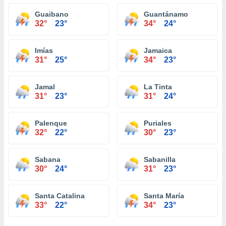
Guaibano
Guantánamo
32°
23°
34°
24°
Imías
Jamaica
31°
25°
34°
23°
Jamal
La Tinta
31°
23°
31°
24°
Palenque
Puriales
32°
22°
30°
23°
Sabana
Sabanilla
30°
24°
31°
23°
Santa Catalina
Santa María
33°
22°
34°
23°