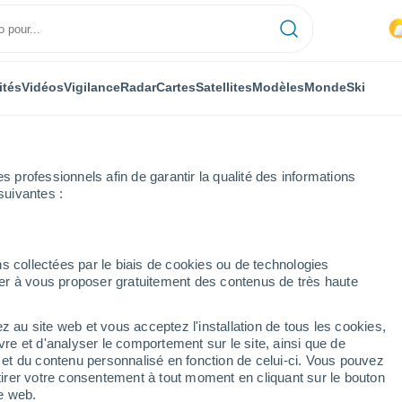
ités
Vidéos
Vigilance
Radar
Cartes
Satellites
Modèles
Monde
Ski
professionnels afin de garantir la qualité des informations
suivantes :
s collectées par le biais de cookies ou de technologies
nuer à vous proposer gratuitement des contenus de très haute
z au site web et vous acceptez l'installation de tous les cookies,
...
vre et d'analyser le comportement sur le site, ainsi que de
é et du contenu personnalisé en fonction de celui-ci. Vous pouvez
Heure par heure
tirer votre consentement à tout moment en cliquant sur le bouton
Ciel nuageux dans les
te web.
prochaines heures