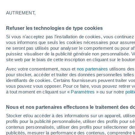
21°
AUTREMENT,
Nord
Refuser les technologies de type cookies
Sensation de 21°
11
-
28 km
Si vous n'acceptez pas l'installation de cookies, vous continu
vous informons que seuls les cookies nécessaires pour assurer la
ne seront pas utilisés pour analyser le comportement ou pour af
puissiez visualiser de la publicité générale non personnalisée. V
Flash info
site web par le biais de cette inscription en cliquant sur le bouto
Encore de la chaleur !
Avec votre consentement, nous et
nos partenaires
utilisons des
pour stocker, accéder et traiter des données personnelles telles 
Météo 1 - 7 jours
Heure par heure
Actualité
Carte
identifiants de cookies. Certains fournisseurs peuvent traiter vo
vous pouvez vous opposer. Pour ce faire, vous pouvez retirer
à tout moment en cliquant sur «
Paramètres
» ou sur notre
poli
Demain
Lundi
Aujourd´hui
Nous et nos partenaires effectuons le traitement des d
9 Août
10 Août
8 Août
Stocker et/ou accéder à des informations sur un appareil, utilise
profils pour la publicité personnalisée, utiliser des profils pour 
contenus personnalisés, utiliser des profils pour sélectionner
publicités, mesurer la performance des contenus, comprendre le
80%