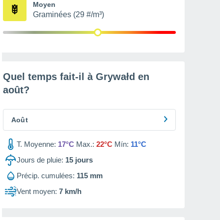
Moyen
Graminées (29 #/m³)
Quel temps fait-il à Grywałd en
août
?
Août
T. Moyenne:
17°C
Max.:
22°C
Mín:
11°C
Jours de pluie:
15
jours
Précip. cumulées:
115 mm
Vent moyen:
7 km/h