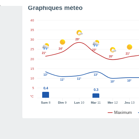
Graphiques météo
40
35
30
29°
24°
25
23°
21°
21°
20°
20
15
13°
13°
10
11°
11°
10°
10°
5
0.4
0.3
°C
Sam
8
Dim
9
Lun
10
Mar
11
Mer
12
Jeu
13
Maximum