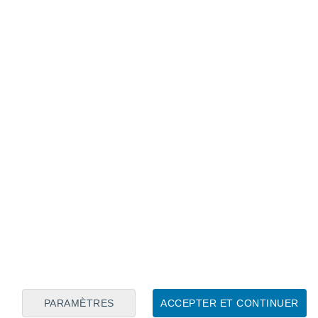
Calendrier lunaire
Lun
Mar
Mer
Jeu
Ven
Sam
Dim
8
9
10
11
12
13
14
15
16
17
18
19
20
21
PARAMÈTRES
ACCEPTER ET CONTINUER