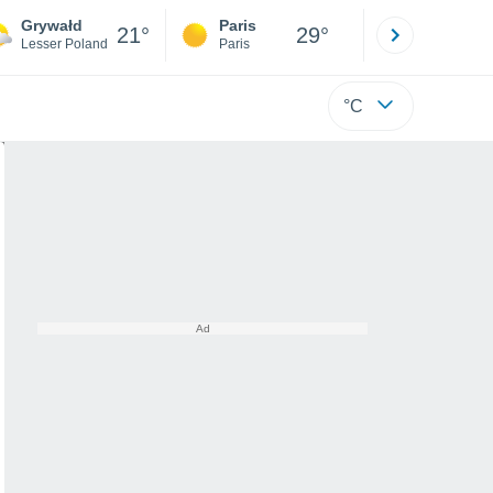
Grywałd
Paris
Montpelli
21°
29°
Lesser Poland
Paris
Hérault
°C