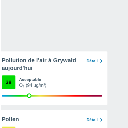
Pollution de l'air à Grywałd
Détail
aujourd'hui
Acceptable
38
O₃ (94 µg/m³)
Pollen
Détail