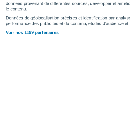
0.4 mm
données provenant de différentes sources, développer et amélior
le contenu.
24°
/
11°
29°
/
11°
21°
/
13°
Données de géolocalisation précises et identification par analys
performance des publicités et du contenu, études d’audience e
8
-
23
km/h
8
-
23
km/h
16
12
-
30
km/h
Voir nos 1199 partenaires
Météo Grywałd aujourd´hui
, 8 août
Ciel variable
21°
15:00
T. ressentie
21°
Éclaircies
21°
16:00
T. ressentie
21°
Ciel variable
21°
17:00
T. ressentie
21°
Éclaircies
20°
18:00
T. ressentie
20°