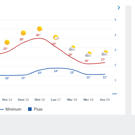
5
4
30°
28°
25°
23°
3
20°
17°
16°
2
14°
13°
13°
11°
11°
11°
10°
1
mm
Ven
14
Sam
15
Dim
16
Lun
17
Mar
18
Mer
19
Jeu
20
Minimum
Pluie