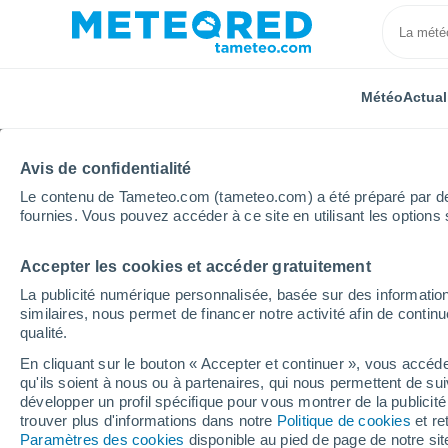
Météo
Actual
Avis de confidentialité
Le contenu de Tameteo.com (tameteo.com) a été préparé par des 
fournies. Vous pouvez accéder à ce site en utilisant les options 
Accepter les cookies et accéder gratuitement
Accueil
Pologne
Petite-Pologne
Grywałd
La publicité numérique personnalisée, basée sur des information
similaires, nous permet de financer notre activité afin de conti
Météo Grywałd
qualité.
En cliquant sur le bouton « Accepter et continuer », vous accéde
15:25
Samedi
qu'ils soient à nous ou à partenaires, qui nous permettent de sui
développer un profil spécifique pour vous montrer de la publicit
trouver plus d'informations dans notre
Politique de cookies
et re
Ciel variable
Paramètres des cookies
disponible au pied de page de notre si