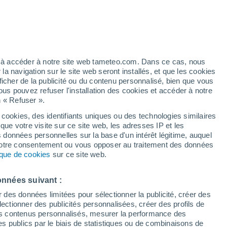
/h
ez à accéder à notre site web tameteo.com. Dans ce cas, nous
 navigation sur le site web seront installés, et que les cookies
ficher de la publicité ou du contenu personnalisé, bien que vous
ous pouvez refuser l'installation des cookies et accéder à notre
n « Refuser ».
 cookies, des identifiants uniques ou des technologies similaires
que votre visite sur ce site web, les adresses IP et les
 de couverture nuageuse
Radar de pluie
Satellites
Modèles
s données personnelles sur la base d'un intérêt légitime, auquel
 votre consentement ou vous opposer au traitement des données
tique de cookies
sur ce site web.
Mardi
Mercredi
Jeudi
Vendredi
onnées suivant :
11 Août
12 Août
13 Août
14 Août
r des données limitées pour sélectionner la publicité, créer des
sélectionner des publicités personnalisées, créer des profils de
 des contenus personnalisés, mesurer la performance des
s publics par le biais de statistiques ou de combinaisons de
40%