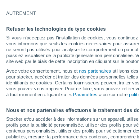
22°
AUTREMENT,
Nord
Refuser les technologies de type cookies
Sensation de 22°
11
-
27 km
Si vous n'acceptez pas l'installation de cookies, vous continu
vous informons que seuls les cookies nécessaires pour assurer la
ne seront pas utilisés pour analyser le comportement ou pour af
puissiez visualiser de la publicité générale non personnalisée. V
Prévisions
site web par le biais de cette inscription en cliquant sur le bouto
30 °C en octobre, 35 °C en septembre ? « L’ét
aucune intention de s’arrêter » – mais le Rhin
Avec votre consentement, nous et
nos partenaires
utilisons des
paie le prix
pour stocker, accéder et traiter des données personnelles telles 
Météo 1 - 7 jours
Heure par heure
Actualité
Carte 
identifiants de cookies. Certains fournisseurs peuvent traiter vo
vous pouvez vous opposer. Pour ce faire, vous pouvez retirer
à tout moment en cliquant sur «
Paramètres
» ou sur notre
poli
Demain
Dimanche
Aujourd´hui
Nous et nos partenaires effectuons le traitement des d
8 Août
9 Août
7 Août
Stocker et/ou accéder à des informations sur un appareil, utilise
profils pour la publicité personnalisée, utiliser des profils pour 
contenus personnalisés, utiliser des profils pour sélectionner
publicités, mesurer la performance des contenus, comprendre le