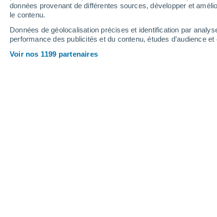
données provenant de différentes sources, développer et amélior
le contenu.
28°
/
11°
31°
/
16°
22°
/
10°
Données de géolocalisation précises et identification par analys
performance des publicités et du contenu, études d’audience e
10
-
21
km/h
9
-
23
km/h
16
12
-
29
km/h
Voir nos 1199 partenaires
Météo Grupont aujourd´hui
, 7 août
Ensoleillé
22°
17:00
T. ressentie
22°
Ensoleillé
22°
18:00
T. ressentie
22°
Ensoleillé
21°
19:00
T. ressentie
21°
Ensoleillé
20°
20:00
T. ressentie
20°