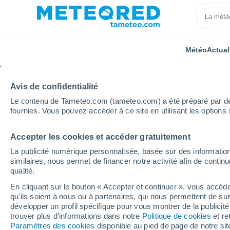
Météo
Actual
Avis de confidentialité
Le contenu de Tameteo.com (tameteo.com) a été préparé par des 
fournies. Vous pouvez accéder à ce site en utilisant les options 
Accepter les cookies et accéder gratuitement
Accueil
Belgique
Région Wallonne
Province de
La publicité numérique personnalisée, basée sur des information
similaires, nous permet de financer notre activité afin de conti
Météo Grupont
qualité.
En cliquant sur le bouton « Accepter et continuer », vous accéde
16:57
Vendredi
qu'ils soient à nous ou à partenaires, qui nous permettent de sui
développer un profil spécifique pour vous montrer de la publicit
trouver plus d'informations dans notre
Politique de cookies
et re
Ensoleillé
Paramètres des cookies
disponible au pied de page de notre si