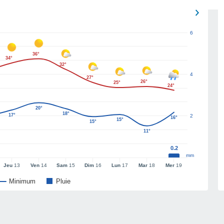
6
36°
34°
32°
4
27°
26°
25°
24°
20°
18°
17°
2
16°
15°
15°
11°
0.2
mm
Jeu
13
Ven
14
Sam
15
Dim
16
Lun
17
Mar
18
Mer
19
Minimum
Pluie