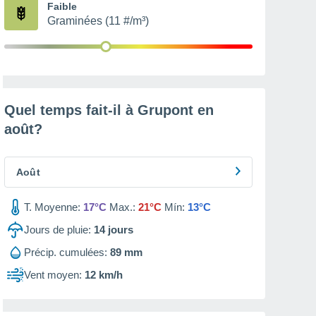
Faible
Graminées (11 #/m³)
Quel temps fait-il à Grupont en
août
?
Août
T. Moyenne:
17°C
Max.:
21°C
Mín:
13°C
Jours de pluie:
14
jours
Précip. cumulées:
89 mm
Vent moyen:
12 km/h