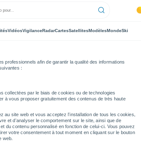
ités
Vidéos
Vigilance
Radar
Cartes
Satellites
Modèles
Monde
Ski
professionnels afin de garantir la qualité des informations
suivantes :
 Luxembourg
Grupont
s collectées par le biais de cookies ou de technologies
nuer à vous proposer gratuitement des contenus de très haute
z au site web et vous acceptez l'installation de tous les cookies,
...
vre et d'analyser le comportement sur le site, ainsi que de
é et du contenu personnalisé en fonction de celui-ci. Vous pouvez
Heure par heure
tirer votre consentement à tout moment en cliquant sur le bouton
Ciel dégagé dans les prochaines
te web.
heures