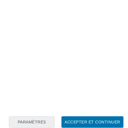
Calendrier lunaire
Lun
Mar
Mer
Jeu
Ven
Sam
Dim
7
8
9
10
11
12
13
14
15
16
17
18
19
20
PARAMÈTRES
ACCEPTER ET CONTINUER