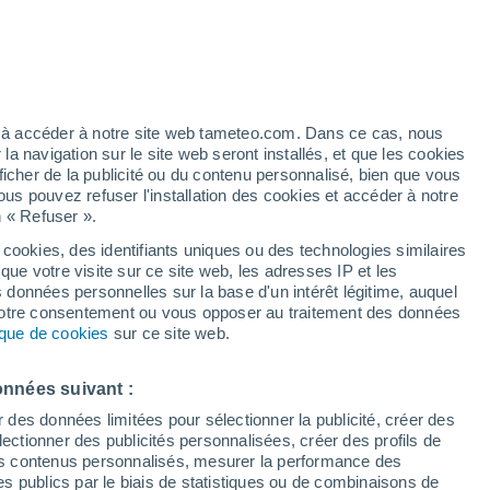
/h
ez à accéder à notre site web tameteo.com. Dans ce cas, nous
 navigation sur le site web seront installés, et que les cookies
ficher de la publicité ou du contenu personnalisé, bien que vous
ous pouvez refuser l'installation des cookies et accéder à notre
n « Refuser ».
é n’a
 en
 cookies, des identifiants uniques ou des technologies similaires
que votre visite sur ce site web, les adresses IP et les
des températures
Radar de pluie
Satellites
Modèles
s données personnelles sur la base d'un intérêt légitime, auquel
 votre consentement ou vous opposer au traitement des données
tique de cookies
sur ce site web.
Lundi
Mardi
Mercredi
Jeudi
onnées suivant :
10 Août
11 Août
12 Août
13 Août
r des données limitées pour sélectionner la publicité, créer des
sélectionner des publicités personnalisées, créer des profils de
 des contenus personnalisés, mesurer la performance des
s publics par le biais de statistiques ou de combinaisons de