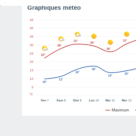
Graphiques météo
45
40
35
31°
31°
29°
30
28°
26°
25
22°
20
18°
15
16°
15°
14°
10
11°
10°
5
°C
Ven
7
Sam
8
Dim
9
Lun
10
Mar
11
Mer
12
Maximum