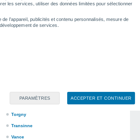
Ochamps
er les services, utiliser des données limitées pour sélectionner
Paliseul
e de l’appareil, publicités et contenu personnalisés, mesure de
Redu
t développement de services.
Saint-Pierre
Sainte-Marie-Chevigny
Sibret
Soy
Tenneville
Thiaumont
PARAMÈTRES
ACCEPTER ET CONTINUER
Tintigny
Torgny
Transinne
Vance