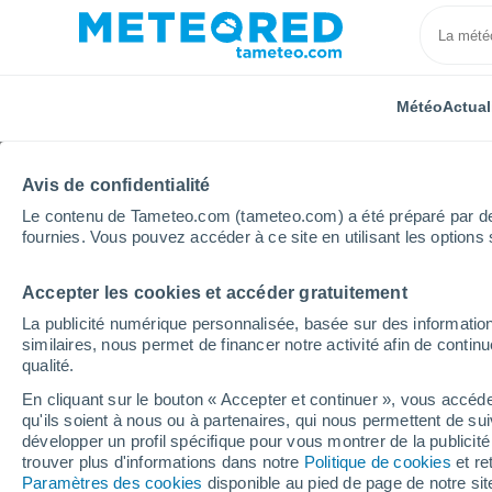
Météo
Actual
Avis de confidentialité
Le contenu de Tameteo.com (tameteo.com) a été préparé par des 
fournies. Vous pouvez accéder à ce site en utilisant les options 
Accepter les cookies et accéder gratuitement
Accueil
Belgique
Région Wallonne
Province de
La publicité numérique personnalisée, basée sur des information
similaires, nous permet de financer notre activité afin de conti
La météo dans toutes le
qualité.
province de Luxembou
En cliquant sur le bouton « Accepter et continuer », vous accéde
qu'ils soient à nous ou à partenaires, qui nous permettent de sui
développer un profil spécifique pour vous montrer de la publicit
Toutes les localités de la province de Luxembourg
trouver plus d'informations dans notre
Politique de cookies
et re
Paramètres des cookies
disponible au pied de page de notre si