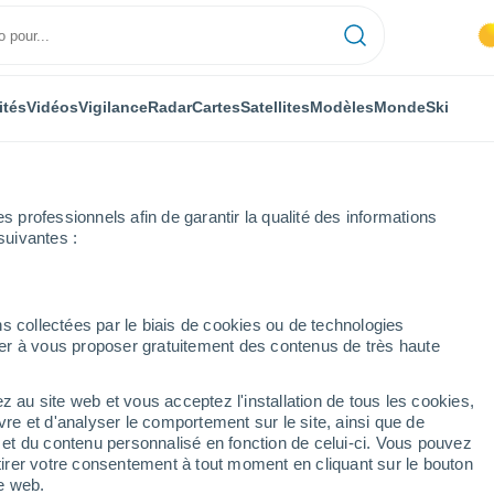
ités
Vidéos
Vigilance
Radar
Cartes
Satellites
Modèles
Monde
Ski
professionnels afin de garantir la qualité des informations
suivantes :
 Luxembourg
Localités
s collectées par le biais de cookies ou de technologies
nuer à vous proposer gratuitement des contenus de très haute
s localités de la
rg
z au site web et vous acceptez l'installation de tous les cookies,
vre et d'analyser le comportement sur le site, ainsi que de
é et du contenu personnalisé en fonction de celui-ci. Vous pouvez
tirer votre consentement à tout moment en cliquant sur le bouton
te web.