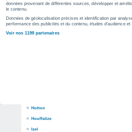
Corbion
données provenant de différentes sources, développer et amélior
le contenu.
Daverdisse
Données de géolocalisation précises et identification par analys
Ebly
performance des publicités et du contenu, études d’audience e
Voir nos 1199 partenaires
Erezée
Etalle
Freux
Halanzy
Harre
Herbeumont
Hondelange
Hotton
Houffalize
Izel