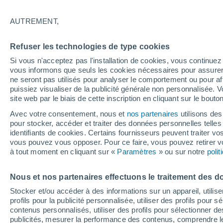
A - E
F - J
L - P
R - V
W
AUTREMENT,
La météo dans les localités les plus
Refuser les technologies de type cookies
Attert
Si vous n'acceptez pas l'installation de cookies, vous continu
Barvaux-Sur-Ourthe
vous informons que seuls les cookies nécessaires pour assurer la
ne seront pas utilisés pour analyser le comportement ou pour af
Bertogne
puissiez visualiser de la publicité générale non personnalisée. V
site web par le biais de cette inscription en cliquant sur le bouto
Bertrix
Avec votre consentement, nous et
nos partenaires
utilisons des
Bomal-Sur-Ourthe
pour stocker, accéder et traiter des données personnelles telles 
identifiants de cookies. Certains fournisseurs peuvent traiter vo
Bouillon
vous pouvez vous opposer. Pour ce faire, vous pouvez retirer
à tout moment en cliquant sur «
Paramètres
» ou sur notre
poli
Carlsbourg
Champlon
Nous et nos partenaires effectuons le traitement des d
Chassepierre
Stocker et/ou accéder à des informations sur un appareil, utilise
profils pour la publicité personnalisée, utiliser des profils pour 
Chiny
contenus personnalisés, utiliser des profils pour sélectionner
publicités, mesurer la performance des contenus, comprendre le