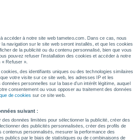
 visitées de la province de Luxembourg
Libin
ez à accéder à notre site web tameteo.com. Dans ce cas, nous
Manhay
 navigation sur le site web seront installés, et que les cookies
ficher de la publicité ou du contenu personnalisé, bien que vous
Marbehan
ous pouvez refuser l'installation des cookies et accéder à notre
n « Refuser ».
Martelange
 cookies, des identifiants uniques ou des technologies similaires
Messancy
que votre visite sur ce site web, les adresses IP et les
s données personnelles sur la base d'un intérêt légitime, auquel
Muno
 votre consentement ou vous opposer au traitement des données
tique de cookies
sur ce site web.
Musson
Nadrin
onnées suivant :
Nassogne
r des données limitées pour sélectionner la publicité, créer des
sélectionner des publicités personnalisées, créer des profils de
Neufchâteau
 des contenus personnalisés, mesurer la performance des
s publics par le biais de statistiques ou de combinaisons de