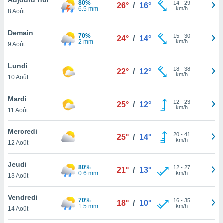
80%
n «
14
-
29
26°
/
16°
6.5 mm
km/h
8 Août
 et
r »,
cédez au
Demain
70%
15
-
30
24°
/
14°
 et vous
2 mm
km/h
9 Août
z
ation de
Lundi
18
-
38
22°
/
12°
km/h
10 Août
qu'ils
 nous ou
aires,
Mardi
12
-
23
25°
/
12°
km/h
11 Août
nt de
t
Mercredi
20
-
41
er le
25°
/
14°
km/h
12 Août
ement
te, ainsi
Jeudi
80%
12
-
27
21°
/
13°
0.6 mm
km/h
per un
13 Août
écifique
us
Vendredi
70%
16
-
35
de la
18°
/
10°
1.5 mm
km/h
14 Août
 et du