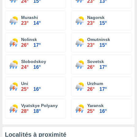
24°
15°
23°
13°
Murashi
Nagorsk
23°
14°
23°
15°
Nolinsk
Omutninsk
26°
17°
23°
15°
Slobodskoy
Sovetsk
24°
16°
26°
17°
Uni
Urzhum
25°
16°
26°
17°
Vyatskye Polyany
Yaransk
28°
18°
25°
16°
Localités à proximité