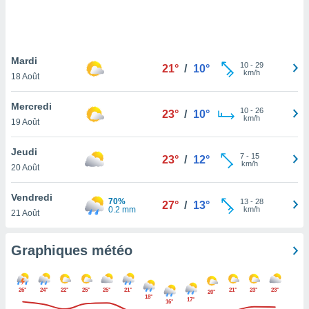
logies
e
s
Mardi
tez pas
10
-
29
21°
/
10°
km/h
ation de
18 Août
, vous
z à
Mercredi
10
-
26
23°
/
10°
à notre
km/h
19 Août
.com.
Jeudi
 cas,
7
-
15
23°
/
12°
km/h
us
20 Août
ns que
s
Vendredi
70%
13
-
28
27°
/
13°
0.2 mm
km/h
21 Août
ires
urer la
on sur le
Graphiques météo
 seront
, et que
ies ne
26°
24°
22°
25°
25°
21°
21°
23°
23°
20°
as
18°
17°
16°