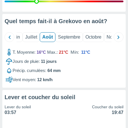
nées
lles sur
d'un
égitime,
Quel temps fait-il à Grekovo en
août
?
vous
vous
 Pour ce
Mai
Juin
Juillet
Août
Septembre
Octobre
Novembre
ous
etirer
T. Moyenne:
16°C
Max.:
21°C
Mín:
11°C
ement
Jours de pluie:
11
jours
 opposer
ement
Précip. cumulées:
64 mm
nées à
ment en
Vent moyen:
12 km/h
 sur «
res
» ou
e
Lever et coucher du soleil
que de
kies
Lever du soleil
Coucher du soleil
ite web.
03:57
19:47
t nos