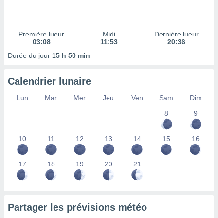
ires
ons le
ent des
es
Première lueur
Midi
Dernière lueur
 :
03:08
11:53
20:36
et/ou
Durée du jour
15 h 50 min
 à des
ions sur
eil,
Calendrier lunaire
des
limitées
Lun
Mar
Mer
Jeu
Ven
Sam
Dim
8
9
nner la
, créer
ils pour
10
11
12
13
14
15
16
ité
lisée,
des
17
18
19
20
21
our
nner des
és
lisées,
Partager les prévisions météo
s profils
enus