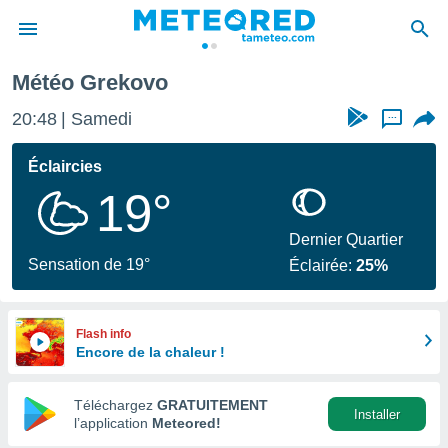
Météo Grekovo
e
ntialité
20:48
Samedi
...
enu de
o.com
Éclaircies
o.com) a
19°
aré par
onnels
Dernier Quartier
arantir
Sensation de 19°
Éclairée:
25%
té des
ions
. Vous
accéder
Flash info
e en
Encore de la chaleur !
 les
Téléchargez
GRATUITEMENT
s :
Installer
l’application
Meteored!
r les