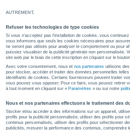
22°
AUTREMENT,
Nord-oues
Refuser les technologies de type cookies
Sensation de 22°
7
-
23 km/
Si vous n'acceptez pas l'installation de cookies, vous continu
vous informons que seuls les cookies nécessaires pour assurer la
ne seront pas utilisés pour analyser le comportement ou pour af
puissiez visualiser de la publicité générale non personnalisée. V
Flash info
site web par le biais de cette inscription en cliquant sur le bouto
Encore de la chaleur !
Avec votre consentement, nous et
nos partenaires
utilisons des
pour stocker, accéder et traiter des données personnelles telles 
Météo 1 - 7 jours
Heure par heure
Actualité
Carte 
identifiants de cookies. Certains fournisseurs peuvent traiter vo
vous pouvez vous opposer. Pour ce faire, vous pouvez retirer
à tout moment en cliquant sur «
Paramètres
» ou sur notre
poli
Demain
Mardi
M
Aujourd´hui
Nous et nos partenaires effectuons le traitement des d
10 Août
11 Août
9 Août
Stocker et/ou accéder à des informations sur un appareil, utilise
profils pour la publicité personnalisée, utiliser des profils pour 
contenus personnalisés, utiliser des profils pour sélectionner
publicités, mesurer la performance des contenus, comprendre le