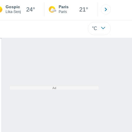
Gospic
Paris
Montpelli
24°
21°
Lika-Senj
Paris
Hérault
°C