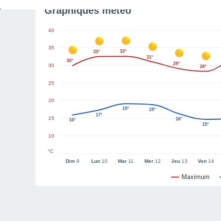
Graphiques météo
40
35
33°
33°
31°
30°
29°
30
28°
25
20
19°
19°
17°
15
16°
16°
15°
10
°C
Dim
9
Lun
10
Mar
11
Mer
12
Jeu
13
Ven
14
Maximum