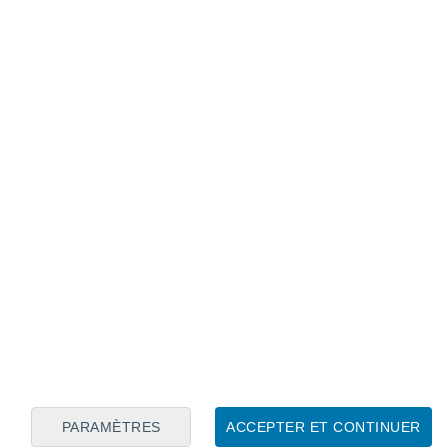
Calendrier lunaire
Lun
Mar
Mer
Jeu
Ven
Sam
Dim
9
10
11
12
13
14
15
16
17
18
19
20
21
22
PARAMÈTRES
ACCEPTER ET CONTINUER