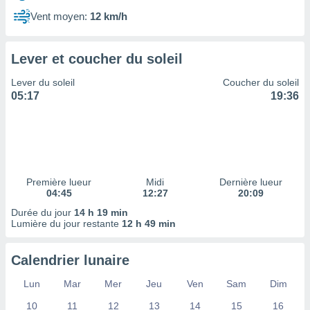
ires
ons le
Vent moyen:
12 km/h
ent des
es
 :
Lever et coucher du soleil
et/ou
Lever du soleil
Coucher du soleil
 à des
05:17
19:36
ions sur
eil,
des
limitées
nner la
, créer
Première lueur
Midi
Dernière lueur
ils pour
04:45
12:27
20:09
ité
Durée du jour
14 h 19 min
lisée,
Lumière du jour restante
12 h 49 min
des
our
nner des
Calendrier lunaire
és
lisées,
Lun
Mar
Mer
Jeu
Ven
Sam
Dim
s profils
10
11
12
13
14
15
16
enus