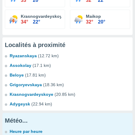
33°
20°
32°
22°
Krasnogvardeyskoye
Maikop
34°
22°
32°
20°
Localités à proximité
Ryazanskaya
(12.72 km)
Assokolay
(17.1 km)
Beloye
(17.81 km)
Grigoryevskaya
(18.36 km)
Krasnogvardeyskoye
(20.85 km)
Adygeysk
(22.94 km)
Météo...
Heure par heure