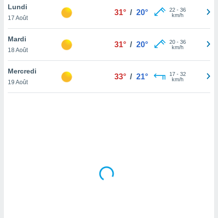
Lundi
lisé en
22
-
36
31°
/
20°
km/h
 de
17 Août
. Vous
rouver
Mardi
20
-
36
31°
/
20°
km/h
18 Août
ations
re
Mercredi
que de
17
-
32
33°
/
21°
km/h
kies
19 Août
r votre
ement à
ment en
sur le
res des
kies
le au
page de
te web.
MENT,
 les