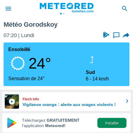
Météo Gorodskoy
e
ntialité
07:20
Lundi
...
enu de
o.com
Ensoleillé
o.com) a
24°
aré par
onnels
Sud
arantir
Sensation de 24°
6
14 km/h
té des
ions
. Vous
accéder
Flash info
e en
Vigilance orange : alerte aux orages violents !
 les
Téléchargez
GRATUITEMENT
s :
Installer
l’application
Meteored!
r les