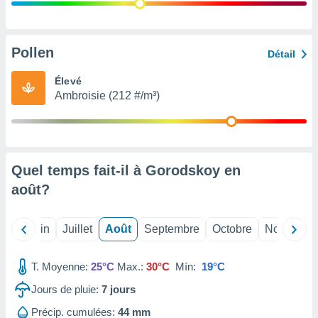
nées
lles sur
d'un
égitime,
Pollen
Détail
vous
vous
Élevé
 Pour ce
Ambroisie (212 #/m³)
ous
etirer
ement
 opposer
Quel temps fait-il à Gorodskoy en
ement
nées à
août
?
ment en
 sur «
res
» ou
Mai
Juin
Juillet
Août
Septembre
Octobre
Novembre
e
que de
kies
T. Moyenne:
25°C
Max.:
30°C
Mín:
19°C
ite web.
Jours de pluie:
7
jours
t nos
Précip. cumulées:
44 mm