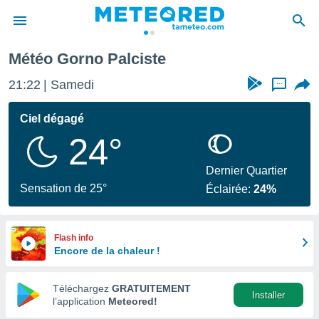
Météo Gorno Palciste
e
ntialité
21:22
Samedi
...
enu de
o.com
Ciel dégagé
o.com) a
24°
aré par
onnels
Dernier Quartier
arantir
Sensation de 25°
Éclairée:
24%
té des
ions
. Vous
accéder
Flash info
e en
Encore de la chaleur !
 les
Téléchargez
GRATUITEMENT
s :
Installer
l’application
Meteored!
r les