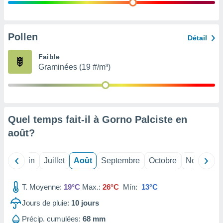
nées
lles sur
d'un
égitime,
Pollen
Détail
vous
vous
Faible
 Pour ce
Graminées (19 #/m³)
ous
etirer
ement
 opposer
Quel temps fait-il à Gorno Palciste en
ement
nées à
août
?
ment en
 sur «
res
» ou
Mai
Juin
Juillet
Août
Septembre
Octobre
Novembre
e
que de
kies
T. Moyenne:
19°C
Max.:
26°C
Mín:
13°C
ite web.
Jours de pluie:
10
jours
t nos
Précip. cumulées:
68 mm