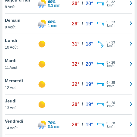
60%
n «
8
-
32
30°
/
20°
0.3 mm
km/h
8 Août
 et
r »,
cédez au
Demain
60%
5
-
23
29°
/
19°
 et vous
1 mm
km/h
9 Août
z
ation de
Lundi
5
-
23
31°
/
18°
km/h
10 Août
qu'ils
 nous ou
aires,
Mardi
5
-
26
32°
/
20°
km/h
11 Août
nt de
t
Mercredi
9
-
35
er le
32°
/
19°
km/h
12 Août
ement
te, ainsi
Jeudi
6
-
26
30°
/
19°
km/h
per un
13 Août
écifique
us
Vendredi
70%
5
-
28
de la
29°
/
19°
0.5 mm
km/h
14 Août
 et du