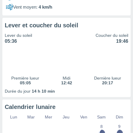
ires
ons le
Vent moyen:
4 km/h
ent des
es
 :
Lever et coucher du soleil
et/ou
Lever du soleil
Coucher du soleil
 à des
05:36
19:46
ions sur
eil,
des
limitées
nner la
, créer
Première lueur
Midi
Dernière lueur
ils pour
05:05
12:42
20:17
ité
Durée du jour
14 h 10 min
lisée,
des
our
Calendrier lunaire
nner des
és
Lun
Mar
Mer
Jeu
Ven
Sam
Dim
lisées,
8
9
s profils
enus