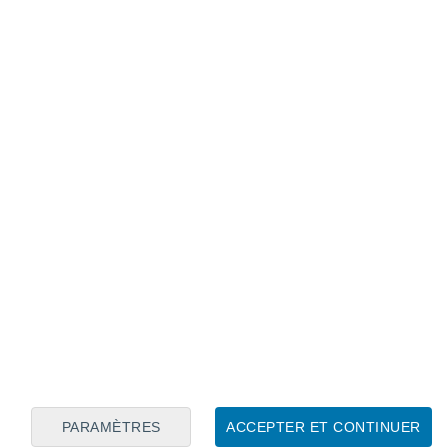
Calendrier lunaire
Lun
Mar
Mer
Jeu
Ven
Sam
Dim
7
8
9
10
11
12
13
14
15
16
17
18
19
20
PARAMÈTRES
ACCEPTER ET CONTINUER