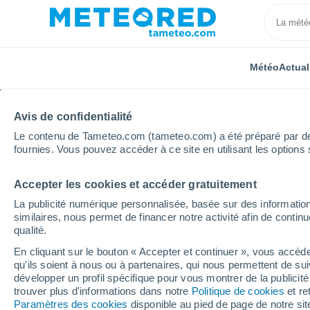
Météo
Actual
Avis de confidentialité
Le contenu de Tameteo.com (tameteo.com) a été préparé par des 
fournies. Vous pouvez accéder à ce site en utilisant les options 
Accepter les cookies et accéder gratuitement
Accueil
Italie
Province de Bergame
Gorlago
La publicité numérique personnalisée, basée sur des information
similaires, nous permet de financer notre activité afin de conti
Météo Gorlago
qualité.
En cliquant sur le bouton « Accepter et continuer », vous accéde
09:08
Vendredi
qu'ils soient à nous ou à partenaires, qui nous permettent de sui
développer un profil spécifique pour vous montrer de la publicit
trouver plus d'informations dans notre
Politique de cookies
et re
Pluie faible
Paramètres des cookies
disponible au pied de page de notre si