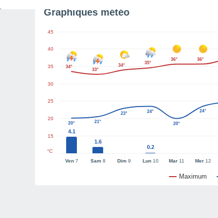
Graphiques météo
45
40
36°
36°
35°
34°
35
34°
33°
30
25
24°
24°
23°
20
21°
20°
20°
4.1
15
1.6
0.2
°C
Ven
7
Sam
8
Dim
9
Lun
10
Mar
11
Mer
12
Maximum