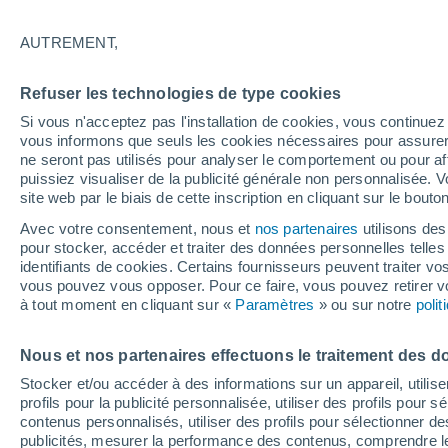
24°
AUTREMENT,
30%
Refuser les technologies de type cookies
Sensation de 23°
0.5 mm
Si vous n'acceptez pas l'installation de cookies, vous continu
vous informons que seuls les cookies nécessaires pour assurer la
ne seront pas utilisés pour analyser le comportement ou pour af
puissiez visualiser de la publicité générale non personnalisée. V
Flash info
site web par le biais de cette inscription en cliquant sur le bouto
Une nouvelle canicule attendue la semaine
prochaine en France !
Avec votre consentement, nous et
nos partenaires
utilisons des
pour stocker, accéder et traiter des données personnelles telles 
Météo 1 - 7 jours
Heure par heure
Actualité
Carte 
identifiants de cookies. Certains fournisseurs peuvent traiter vo
vous pouvez vous opposer. Pour ce faire, vous pouvez retirer
à tout moment en cliquant sur «
Paramètres
» ou sur notre
poli
Demain
Dimanche
Aujourd´hui
Nous et nos partenaires effectuons le traitement des d
8 Août
9 Août
7 Août
Stocker et/ou accéder à des informations sur un appareil, utilise
profils pour la publicité personnalisée, utiliser des profils pour 
contenus personnalisés, utiliser des profils pour sélectionner
publicités, mesurer la performance des contenus, comprendre le
70%
70%