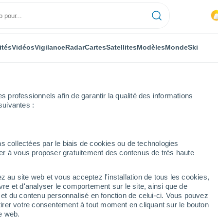
ités
Vidéos
Vigilance
Radar
Cartes
Satellites
Modèles
Monde
Ski
professionnels afin de garantir la qualité des informations
suivantes :
s collectées par le biais de cookies ou de technologies
nuer à vous proposer gratuitement des contenus de très haute
z au site web et vous acceptez l'installation de tous les cookies,
...
vre et d'analyser le comportement sur le site, ainsi que de
é et du contenu personnalisé en fonction de celui-ci. Vous pouvez
Heure par heure
tirer votre consentement à tout moment en cliquant sur le bouton
Pluie faible dans les prochaines
te web.
heures