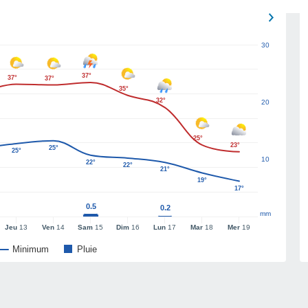
30
37°
37°
37°
35°
32°
20
25°
23°
25°
25°
10
22°
22°
21°
19°
17°
0.5
0.2
mm
Jeu
13
Ven
14
Sam
15
Dim
16
Lun
17
Mar
18
Mer
19
Minimum
Pluie