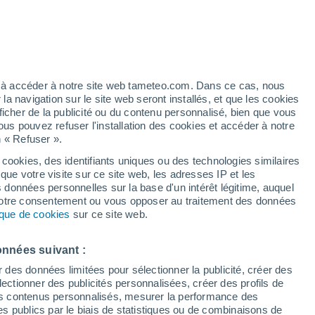
Vigilance orange
Alerte canicule de niveau élevé à
Gorlago aujourd’hui
ez à accéder à notre site web tameteo.com. Dans ce cas, nous
 navigation sur le site web seront installés, et que les cookies
ficher de la publicité ou du contenu personnalisé, bien que vous
ous pouvez refuser l'installation des cookies et accéder à notre
n « Refuser ».
 cookies, des identifiants uniques ou des technologies similaires
que votre visite sur ce site web, les adresses IP et les
de pluie
Radar de pluie
Satellites
Modèles
s données personnelles sur la base d'un intérêt légitime, auquel
 votre consentement ou vous opposer au traitement des données
tique de cookies
sur ce site web.
Lundi
Mardi
Mercredi
Jeudi
onnées suivant :
10 Août
11 Août
12 Août
13 Août
r des données limitées pour sélectionner la publicité, créer des
sélectionner des publicités personnalisées, créer des profils de
 des contenus personnalisés, mesurer la performance des
s publics par le biais de statistiques ou de combinaisons de
60%