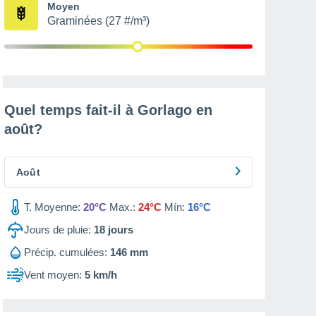
Moyen
Graminées (27 #/m³)
Quel temps fait-il à Gorlago en
août
?
Août
T. Moyenne:
20°C
Max.:
24°C
Mín:
16°C
Jours de pluie:
18
jours
Précip. cumulées:
146 mm
Vent moyen:
5 km/h