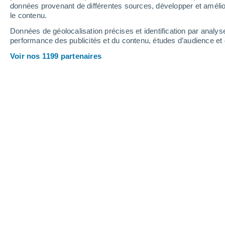
1.6 mm
4.1 mm
données provenant de différentes sources, développer et amélior
le contenu.
33°
/
21°
34°
/
23°
34°
/
20°
Données de géolocalisation précises et identification par analys
performance des publicités et du contenu, études d’audience e
11
-
28
km/h
8
-
26
km/h
7
17
-
44
km/h
Voir nos 1199 partenaires
Météo Gorlago aujourd´hui
, 7 août
Pluie faible
30%
24°
09:00
0.5 mm
T. ressentie
23°
Ensoleillé
29°
10:00
T. ressentie
30°
Éclaircies
32°
11:00
T. ressentie
31°
Éclaircies
32°
12:00
T. ressentie
31°