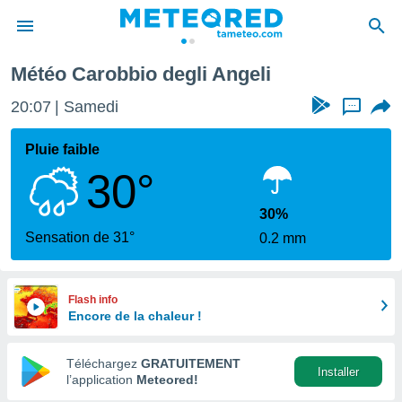
Météo Carobbio degli Angeli
e
ntialité
20:07
Samedi
...
enu de
o.com
Pluie faible
o.com) a
30°
aré par
onnels
30%
arantir
Sensation de 31°
0.2 mm
té des
ions
. Vous
accéder
Flash info
e en
Encore de la chaleur !
 les
Téléchargez
GRATUITEMENT
s :
Installer
l’application
Meteored!
r les