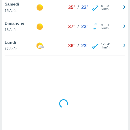
Samedi
lisé en
8
-
28
35°
/
22°
km/h
 de
15 Août
. Vous
rouver
Dimanche
9
-
31
37°
/
23°
km/h
16 Août
ations
re
Lundi
que de
12
-
41
36°
/
23°
km/h
kies
17 Août
r votre
ement à
ment en
sur le
res des
kies
le au
page de
te web.
MENT,
 les