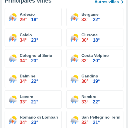
Principales villes
Autres villes
Ardesio
Bergame
29°
18°
33°
22°
Calcio
Clusone
34°
23°
30°
18°
Cologno al Serio
Costa Volpino
34°
23°
32°
20°
Dalmine
Gandino
34°
22°
30°
19°
Lovere
Nembro
33°
21°
33°
22°
Romano di Lombardia
San Pellegrino Terme
34°
23°
32°
21°