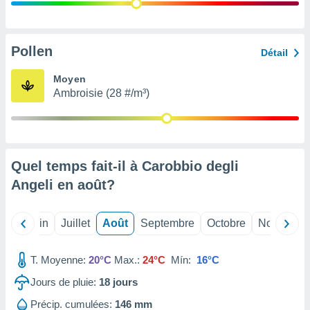
nées
lles sur
d'un
égitime,
Pollen
Détail
vous
vous
Moyen
 Pour ce
Ambroisie (28 #/m³)
ous
etirer
ement
 opposer
Quel temps fait-il à Carobbio degli
ement
nées à
Angeli en
août
?
ment en
 sur «
res
» ou
Mai
Juin
Juillet
Août
Septembre
Octobre
Novembre
e
que de
kies
T. Moyenne:
20°C
Max.:
24°C
Mín:
16°C
ite web.
Jours de pluie:
18
jours
t nos
Précip. cumulées:
146 mm