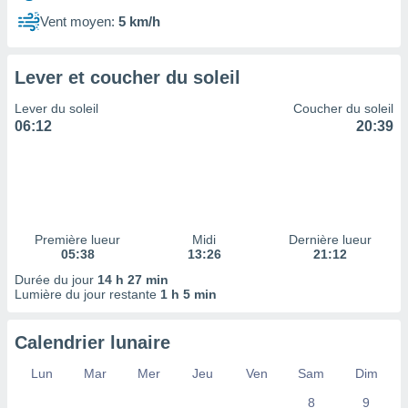
ires
ons le
Vent moyen:
5 km/h
ent des
es
 :
Lever et coucher du soleil
et/ou
Lever du soleil
Coucher du soleil
 à des
06:12
20:39
ions sur
eil,
des
limitées
nner la
, créer
Première lueur
Midi
Dernière lueur
ils pour
05:38
13:26
21:12
ité
Durée du jour
14 h 27 min
lisée,
Lumière du jour restante
1 h 5 min
des
our
nner des
Calendrier lunaire
és
lisées,
Lun
Mar
Mer
Jeu
Ven
Sam
Dim
s profils
8
9
enus