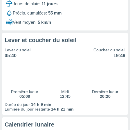
ires
Jours de pluie:
11
jours
ons le
ent des
Précip. cumulées:
55 mm
es
Vent moyen:
5 km/h
 :
et/ou
 à des
Lever et coucher du soleil
ions sur
eil,
Lever du soleil
Coucher du soleil
des
05:40
19:49
limitées
nner la
, créer
ils pour
ité
lisée,
Première lueur
Midi
Dernière lueur
05:09
12:45
20:20
des
our
Durée du jour
14 h 9 min
nner des
Lumière du jour restante
14 h 21 min
és
lisées,
Calendrier lunaire
s profils
enus