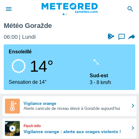
Météo Goražde
e
ntialité
06:00
Lundi
...
enu de
o.com
Ensoleillé
o.com) a
14°
aré par
onnels
Sud-est
arantir
Sensation de 14°
3
8 km/h
té des
ions
. Vous
accéder
Vigilance orange
e en
Alerte canicule de niveau élevé à Goražde aujourd’hui
 les
s :
Flash info
Vigilance orange : alerte aux orages violents !
r les