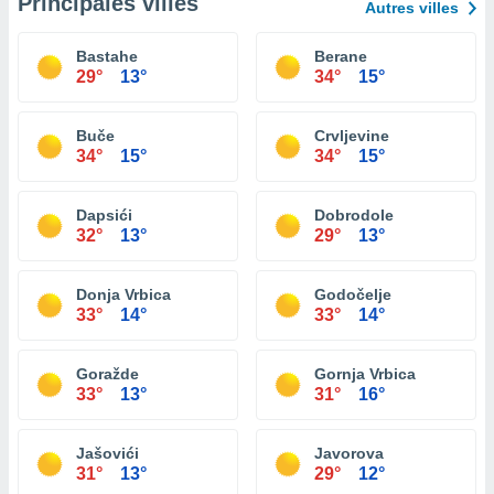
Principales villes
Autres villes
Bastahe
Berane
29°
13°
34°
15°
Buče
Crvljevine
34°
15°
34°
15°
Dapsići
Dobrodole
32°
13°
29°
13°
Donja Vrbica
Godočelje
33°
14°
33°
14°
Goražde
Gornja Vrbica
33°
13°
31°
16°
Jašovići
Javorova
31°
13°
29°
12°