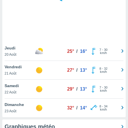
logies
e
s
tez pas
ation de
, vous
z à
à notre
Jeudi
7
-
30
25°
/
16°
km/h
20 Août
.com.
 cas,
Vendredi
8
-
32
us
27°
/
13°
km/h
21 Août
ns que
s
Samedi
7
-
30
29°
/
13°
ires
km/h
22 Août
urer la
on sur le
Dimanche
8
-
34
 seront
32°
/
14°
km/h
23 Août
, et que
ies ne
as
Graphiques météo