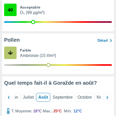
nées
Acceptable
lles sur
40
O₃ (99 µg/m³)
d'un
égitime,
vous
vous
 Pour ce
ous
Pollen
Détail
etirer
Faible
ement
Ambroisie (15 #/m³)
 opposer
ement
nées à
ment en
 sur «
res
» ou
Quel temps fait-il à Goražde en
août
?
e
que de
kies
Mai
Juin
Juillet
Août
Septembre
Octobre
Novembre
ite web.
T. Moyenne:
18°C
Max.:
25°C
Mín:
12°C
t nos