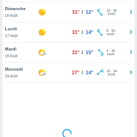
lisé en
Dimanche
 de
10
-
36
31°
/
12°
km/h
16 Août
. Vous
rouver
Lundi
8
-
33
31°
/
14°
ations
km/h
17 Août
re
que de
Mardi
kies
4
-
30
31°
/
15°
km/h
18 Août
r votre
ement à
ment en
Mercredi
10
-
34
27°
/
14°
sur le
km/h
19 Août
res des
kies
le au
page de
te web.
MENT,
 les