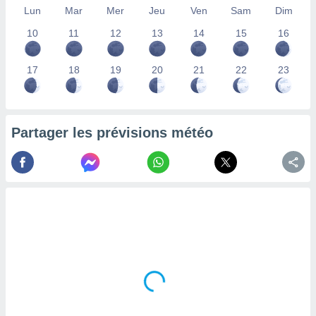
Lun
Mar
Mer
Jeu
Ven
Sam
Dim
lisés,
des
10
11
12
13
14
15
16
our
nner des
s
17
18
19
20
21
22
23
lisés,
la
ance des
s,
Partager les prévisions météo
la
ance des
s,
dre les
par le
ques ou
inaisons
ées
nt de
tes
,
er et
r les