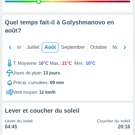
nées
lles sur
d'un
égitime,
Quel temps fait-il à Golyshmanovo en
vous
août
?
vous
 Pour ce
ous
Mai
Juin
Juillet
Août
Septembre
Octobre
Novembre
etirer
ement
T. Moyenne:
16°C
Max.:
21°C
Mín:
10°C
 opposer
ement
Jours de pluie:
13
jours
nées à
Précip. cumulées:
69 mm
ment en
 sur «
Vent moyen:
12 km/h
res
» ou
e
que de
Lever et coucher du soleil
kies
ite web.
Lever du soleil
Coucher du soleil
04:45
20:16
t nos