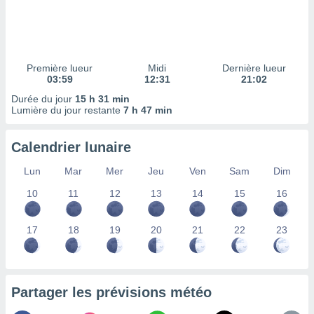
ires
ons le
ent des
es
 :
Première lueur
Midi
Dernière lueur
et/ou
03:59
12:31
21:02
 à des
Durée du jour
15 h 31 min
ions sur
Lumière du jour restante
7 h 47 min
eil,
des
limitées
Calendrier lunaire
nner la
Lun
Mar
Mer
Jeu
Ven
Sam
Dim
, créer
ils pour
10
11
12
13
14
15
16
ité
lisée,
17
18
19
20
21
22
23
des
our
nner des
és
lisées,
Partager les prévisions météo
s profils
enus