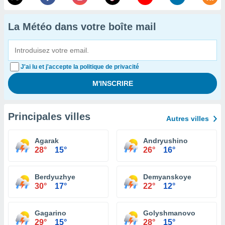
La Météo dans votre boîte mail
J'ai lu et j'accepte la politique de privacité
Principales villes
Autres villes
Agarak
Andryushino
28°
15°
26°
16°
Berdyuzhye
Demyanskoye
30°
17°
22°
12°
Gagarino
Golyshmanovo
29°
15°
28°
15°