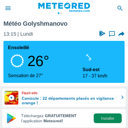
Météo Golyshmanovo
e
ntialité
13:15
Lundi
...
enu de
o.com
Ensoleillé
o.com) a
26°
aré par
onnels
Sud-est
arantir
Sensation de 27°
17
37 km/h
té des
ions
. Vous
Flash info
accéder
Canicule : 22 départements placés en vigilance
e en
orange !
 les
Téléchargez
GRATUITEMENT
s :
Installer
l’application
Meteored!
r les