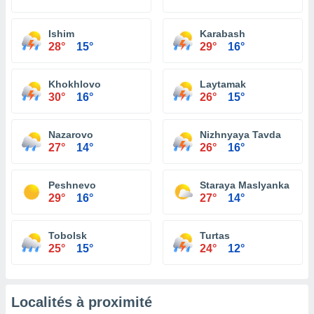
Ishim
Karabash
28°
15°
29°
16°
Khokhlovo
Laytamak
30°
16°
26°
15°
Nazarovo
Nizhnyaya Tavda
27°
14°
26°
16°
Peshnevo
Staraya Maslyanka
29°
16°
27°
14°
Tobolsk
Turtas
25°
15°
24°
12°
Localités à proximité