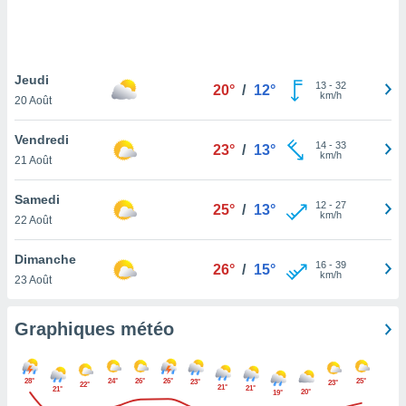
logies
e
s
Jeudi
tez pas
13
-
32
20°
/
12°
km/h
ation de
20 Août
, vous
z à
Vendredi
14
-
33
23°
/
13°
à notre
km/h
21 Août
.com.
Samedi
 cas,
12
-
27
25°
/
13°
km/h
us
22 Août
ns que
s
Dimanche
16
-
39
26°
/
15°
km/h
23 Août
ires
urer la
on sur le
Graphiques météo
 seront
, et que
ies ne
28°
24°
26°
26°
25°
23°
23°
22°
21°
21°
as
21°
20°
19°