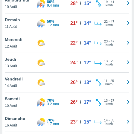
80%
n «
19
-
41
28°
/
15°
9.4 mm
km/h
10 Août
 et
r »,
cédez au
Demain
50%
22
-
47
21°
/
14°
 et vous
1.2 mm
km/h
11 Août
z
ation de
Mercredi
23
-
47
22°
/
14°
km/h
12 Août
qu'ils
 nous ou
aires,
Jeudi
13
-
29
24°
/
12°
km/h
13 Août
nt de
t
Vendredi
11
-
25
er le
26°
/
13°
km/h
14 Août
ement
te, ainsi
Samedi
70%
13
-
27
26°
/
17°
3.2 mm
km/h
per un
15 Août
écifique
us
Dimanche
70%
14
-
33
de la
23°
/
15°
1.7 mm
km/h
16 Août
 et du