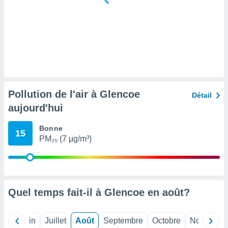
tre
ement,
enaires
s des
 des
nts
 ou des
gies
Pollution de l'air à Glencoe
Détail
es pour
aujourd'hui
 accéder
r des
Bonne
15
lles
PM₂₅ (7 µg/m³)
ue votre
r ce site
 IP et
ifiants
Quel temps fait-il à Glencoe en
août
?
es.
eurs
Mai
Juin
Juillet
Août
Septembre
Octobre
Novembre
traiter