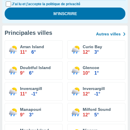
J'ai lu et j'accepte la politique de privacité
Principales villes
Autres villes
Arran Island
Curio Bay
11°
6°
12°
3°
Doubtful Island
Glencoe
9°
6°
10°
1°
Invercargill
Invercargill
11°
-1°
12°
-1°
Manapouri
Milford Sound
9°
3°
12°
5°