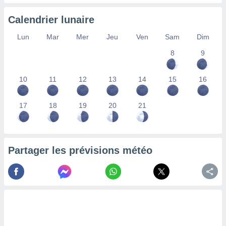
ires
ons le
Calendrier lunaire
ent des
es
Lun
Mar
Mer
Jeu
Ven
Sam
Dim
 :
et/ou
8
9
 à des
ions sur
10
11
12
13
14
15
16
eil,
des
limitées
17
18
19
20
21
nner la
, créer
ils pour
ité
Partager les prévisions météo
lisée,
des
our
nner des
és
lisées,
s profils
enus