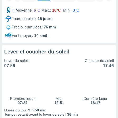
nées
lles sur
T. Moyenne:
6°C
Max.:
10°C
Mín:
3°C
d'un
égitime,
Jours de pluie:
15
jours
vous
Précip. cumulées:
76 mm
vous
 Pour ce
Vent moyen:
14 km/h
ous
etirer
Lever et coucher du soleil
ement
 opposer
Lever du soleil
Coucher du soleil
ement
07:56
17:46
nées à
ment en
 sur «
res
» ou
e
que de
kies
Première lueur
Midi
Dernière lueur
07:24
12:51
18:17
ite web.
Durée du jour
9 h 50 min
t nos
Temps restant avant le lever de soleil
36min