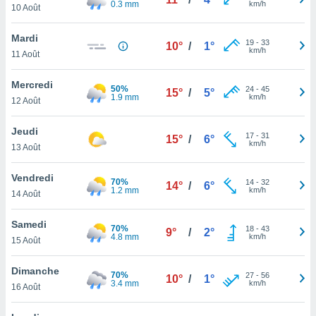
0.3 mm
km/h
n «
10 Août
 et
r »,
Mardi
19
-
33
cédez au
10°
/
1°
km/h
11 Août
 et vous
z
Mercredi
ation de
50%
24
-
45
15°
/
5°
1.9 mm
km/h
12 Août
qu'ils
 nous ou
Jeudi
17
-
31
15°
/
6°
aires,
km/h
13 Août
nt de
Vendredi
t
70%
14
-
32
14°
/
6°
1.2 mm
km/h
er le
14 Août
ement
te, ainsi
Samedi
70%
18
-
43
9°
/
2°
4.8 mm
km/h
15 Août
per un
écifique
Dimanche
us
70%
27
-
56
10°
/
1°
3.4 mm
km/h
de la
16 Août
 et du