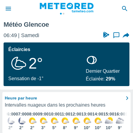
Météo Glencoe
e
ntialité
06:49
Samedi
...
enu de
o.com
Éclaircies
o.com) a
2°
aré par
onnels
Dernier Quartier
arantir
Sensation de -1°
Éclairée:
29%
té des
ions
. Vous
Heure par heure
accéder
e en
Intervalles nuageux dans les prochaines heures
 les
:00
06:00
07:00
08:00
09:00
10:00
11:00
12:00
13:00
14:00
15:00
16:00
17:
s :
°
2°
2°
2°
3°
5°
8°
9°
10°
10°
10°
9°
8°
r les