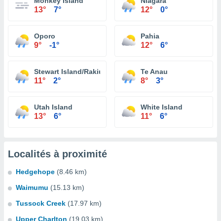
Monkey Island
Niagara
13°
7°
12°
0°
Oporo
Pahia
9°
-1°
12°
6°
Stewart Island/Rakiura
Te Anau
11°
2°
8°
3°
Utah Island
White Island
13°
6°
11°
6°
Localités à proximité
Hedgehope
(8.46 km)
Waimumu
(15.13 km)
Tussock Creek
(17.97 km)
Upper Charlton
(19.03 km)