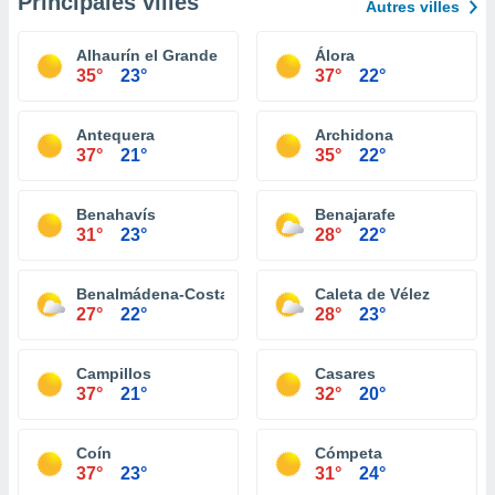
Principales villes
Autres villes
Alhaurín el Grande
Álora
35°
23°
37°
22°
Antequera
Archidona
37°
21°
35°
22°
Benahavís
Benajarafe
31°
23°
28°
22°
Benalmádena-Costa
Caleta de Vélez
27°
22°
28°
23°
Campillos
Casares
37°
21°
32°
20°
Coín
Cómpeta
37°
23°
31°
24°