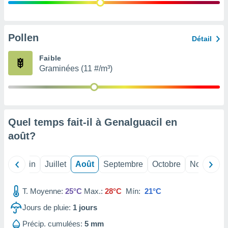
nées
lles sur
d'un
égitime,
Pollen
Détail
vous
vous
Faible
 Pour ce
Graminées (11 #/m³)
ous
etirer
ement
 opposer
Quel temps fait-il à Genalguacil en
ement
nées à
août
?
ment en
 sur «
res
» ou
Mai
Juin
Juillet
Août
Septembre
Octobre
Novembre
e
que de
kies
T. Moyenne:
25°C
Max.:
28°C
Mín:
21°C
ite web.
Jours de pluie:
1
jours
t nos
Précip. cumulées:
5 mm