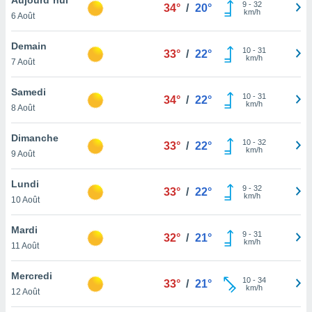
n «
9
-
32
34°
/
20°
km/h
6 Août
 et
r »,
cédez au
Demain
10
-
31
33°
/
22°
 et vous
km/h
7 Août
z
ation de
Samedi
10
-
31
34°
/
22°
km/h
8 Août
qu'ils
 nous ou
aires,
Dimanche
10
-
32
33°
/
22°
km/h
9 Août
nt de
t
Lundi
9
-
32
er le
33°
/
22°
km/h
10 Août
ement
te, ainsi
Mardi
9
-
31
32°
/
21°
km/h
per un
11 Août
écifique
us
Mercredi
10
-
34
de la
33°
/
21°
km/h
12 Août
 et du