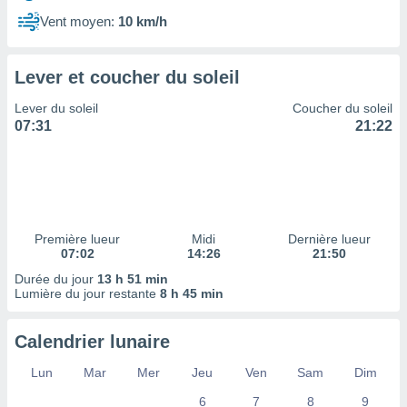
ires
ons le
Vent moyen:
10 km/h
ent des
es
 :
Lever et coucher du soleil
et/ou
Lever du soleil
Coucher du soleil
 à des
07:31
21:22
ions sur
eil,
des
limitées
nner la
, créer
Première lueur
Midi
Dernière lueur
ils pour
07:02
14:26
21:50
ité
Durée du jour
13 h 51 min
lisée,
Lumière du jour restante
8 h 45 min
des
our
nner des
Calendrier lunaire
és
lisées,
Lun
Mar
Mer
Jeu
Ven
Sam
Dim
s profils
6
7
8
9
enus