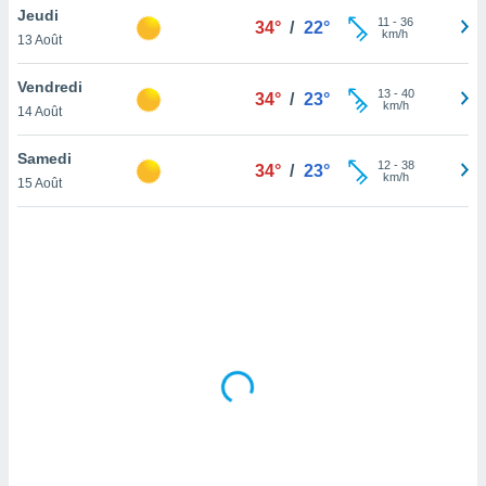
Jeudi
lisé en
11
-
36
34°
/
22°
km/h
 de
13 Août
. Vous
rouver
Vendredi
13
-
40
34°
/
23°
km/h
14 Août
ations
re
Samedi
que de
12
-
38
34°
/
23°
km/h
kies
15 Août
r votre
ement à
ment en
sur le
res des
kies
le au
page de
te web.
MENT,
 les