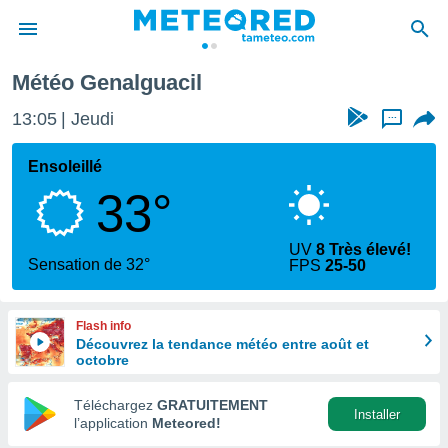
guacil
Météo Genalguacil
e
ntialité
13:05
Jeudi
...
enu de
o.com
Ensoleillé
o.com) a
33°
aré par
onnels
UV
8 Très élevé!
arantir
Sensation de 32°
FPS
25-50
té des
ions
. Vous
Flash info
accéder
Découvrez la tendance météo entre août et
e en
octobre
 les
Téléchargez
GRATUITEMENT
s :
Installer
l’application
Meteored!
r les