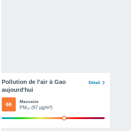
Pollution de l'air à Gao
Détail
aujourd'hui
Mauvaise
66
PM₁₀ (97 µg/m³)