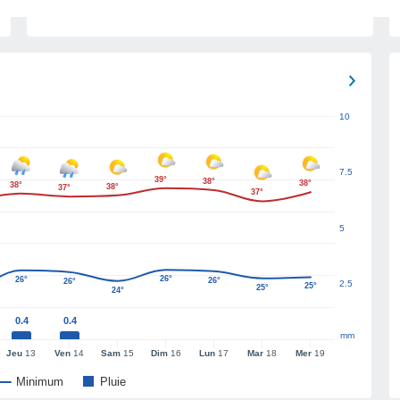
10
7.5
39°
38°
38°
38°
38°
37°
37°
5
26°
26°
26°
26°
2.5
25°
25°
24°
0.4
0.4
mm
Jeu
13
Ven
14
Sam
15
Dim
16
Lun
17
Mar
18
Mer
19
Minimum
Pluie