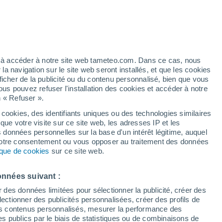
artier
4%
ez à accéder à notre site web tameteo.com. Dans ce cas, nous
 navigation sur le site web seront installés, et que les cookies
ficher de la publicité ou du contenu personnalisé, bien que vous
ous pouvez refuser l'installation des cookies et accéder à notre
n « Refuser ».
 cookies, des identifiants uniques ou des technologies similaires
que votre visite sur ce site web, les adresses IP et les
des températures
Radar de pluie
Satellites
Modèles
s données personnelles sur la base d'un intérêt légitime, auquel
 votre consentement ou vous opposer au traitement des données
tique de cookies
sur ce site web.
Lundi
Mardi
Mercredi
Jeudi
onnées suivant :
10 Août
11 Août
12 Août
13 Août
r des données limitées pour sélectionner la publicité, créer des
sélectionner des publicités personnalisées, créer des profils de
 des contenus personnalisés, mesurer la performance des
s publics par le biais de statistiques ou de combinaisons de
60%
70%
60%