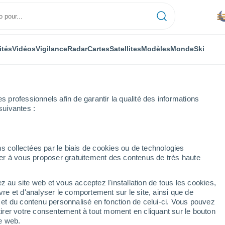
ités
Vidéos
Vigilance
Radar
Cartes
Satellites
Modèles
Monde
Ski
professionnels afin de garantir la qualité des informations
suivantes :
s collectées par le biais de cookies ou de technologies
nuer à vous proposer gratuitement des contenus de très haute
z au site web et vous acceptez l'installation de tous les cookies,
...
vre et d'analyser le comportement sur le site, ainsi que de
é et du contenu personnalisé en fonction de celui-ci. Vous pouvez
Heure par heure
tirer votre consentement à tout moment en cliquant sur le bouton
Chaleur humide et étouffante
te web.
dans les prochaines heures