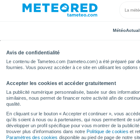
Météo
Actual
Avis de confidentialité
Le contenu de Tameteo.com (tameteo.com) a été préparé par des 
fournies. Vous pouvez accéder à ce site en utilisant les options 
Accepter les cookies et accéder gratuitement
Accueil
Mali
Gao
La publicité numérique personnalisée, basée sur des information
similaires, nous permet de financer notre activité afin de conti
Météo Gao
qualité.
En cliquant sur le bouton « Accepter et continuer », vous accéde
04:21
Vendredi
qu'ils soient à nous ou à partenaires, qui nous permettent de sui
développer un profil spécifique pour vous montrer de la publicit
trouver plus d'informations dans notre
Politique de cookies
et re
Brume de poussière
Paramètres des cookies
disponible au pied de page de notre si