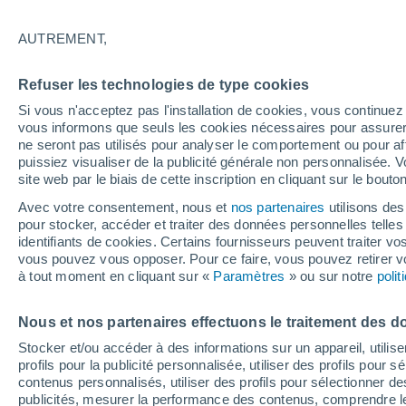
30°
AUTREMENT,
Dernier Qu
Refuser les technologies de type cookies
Éclairée:
3
Sensation de 32°
Si vous n'acceptez pas l'installation de cookies, vous continu
vous informons que seuls les cookies nécessaires pour assurer la
ne seront pas utilisés pour analyser le comportement ou pour af
puissiez visualiser de la publicité générale non personnalisée. V
Flash info
site web par le biais de cette inscription en cliquant sur le bouto
Une nouvelle canicule attendue la semaine
prochaine en France !
Avec votre consentement, nous et
nos partenaires
utilisons des
pour stocker, accéder et traiter des données personnelles telles 
Météo 1 - 7 jours
Heure par heure
Actualité
Carte 
identifiants de cookies. Certains fournisseurs peuvent traiter vo
vous pouvez vous opposer. Pour ce faire, vous pouvez retirer
à tout moment en cliquant sur «
Paramètres
» ou sur notre
poli
Demain
Dimanche
Aujourd´hui
Nous et nos partenaires effectuons le traitement des d
8 Août
9 Août
7 Août
Stocker et/ou accéder à des informations sur un appareil, utilise
profils pour la publicité personnalisée, utiliser des profils pour 
contenus personnalisés, utiliser des profils pour sélectionner
publicités, mesurer la performance des contenus, comprendre le
50%
30%