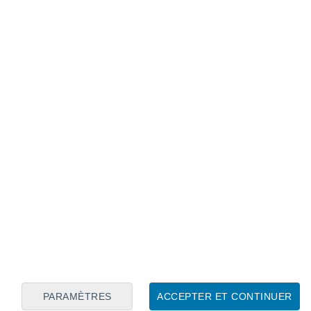
Calendrier lunaire
Lun
Mar
Mer
Jeu
Ven
Sam
Dim
7
8
9
10
11
12
13
14
15
16
17
18
19
20
PARAMÈTRES
ACCEPTER ET CONTINUER