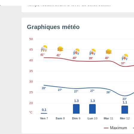
Temps restant avant le lever de soleil
58min
Graphiques météo
50
45
41°
41°
40°
40°
39°
40
37°
35
30
28°
27°
27°
27°
25
26°
23°
1.3
1.3
1.1
20
0.1
°C
Ven
7
Sam
8
Dim
9
Lun
10
Mar
11
Mer
12
Maximum